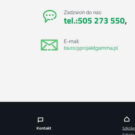
Zadzwoń do nas:
tel.:505 273 550
,
E-mail:
biuro@projektgamma.pl
Kontakt
Szkole
Szkole