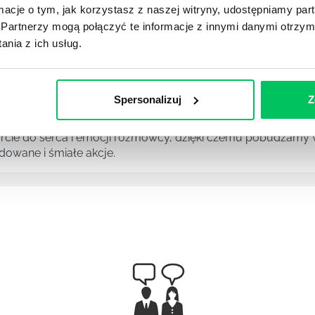
ormacje o tym, jak korzystasz z naszej witryny, udostępniamy p
Partnerzy mogą połączyć te informacje z innymi danymi otrzym
nia z ich usług.
 wśród zespołu potrafi być nie lada wyzwaniem, zalicza si
Spersonalizuj
Z
NIKIEM
ie do serca i emocji rozmówcy, dzięki czemu pobudzamy w 
owane i śmiałe akcje.