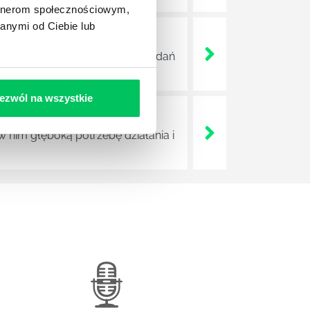
artnerom społecznościowym,
anymi od Ciebie lub
ę jednak do najważniejszych zadań
ezwól na wszystkie
nim głęboką potrzebę działania i