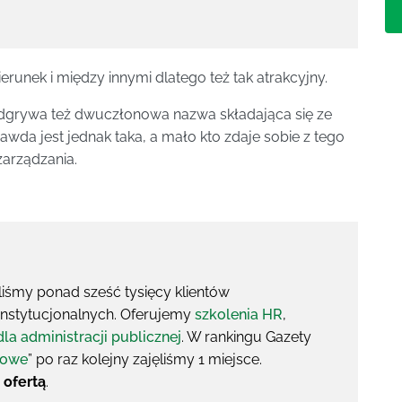
runek i między innymi dlatego też tak atrakcyjny.
odgrywa też dwuczłonowa nazwa składająca się ze
awda jest jednak taka, a mało kto zdaje sobie z tego
zarządzania.
liśmy ponad sześć tysięcy klientów
 instytucjonalnych. Oferujemy
szkolenia HR
,
dla administracji publicznej
. W rankingu Gazety
iowe
” po raz kolejny zajęliśmy 1 miejsce.
 ofertą
.