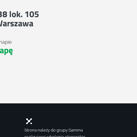
 38 lok. 105
Warszawa
mapie
apę
Strona należy do grupy Gamma
realizującej szkolenia eksperckie,