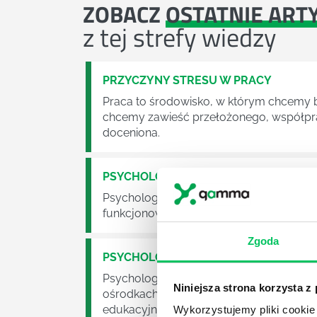
ZOBACZ
OSTATNIE ART
z tej strefy wiedzy
PRZYCZYNY STRESU W PRACY
Praca to środowisko, w którym chcemy by
chcemy zawieść przełożonego, współpra
doceniona.
PSYCHOLOGIA I CO DALEJ
Psychologia to jeden z bardziej klasyc
funkcjonowania ludzkiej psychiki, proce
Zgoda
PSYCHOLOGIA W ZARZĄDZANIU PRAC
Psychologia to kierunek wbrew pozorom 
Niniejsza strona korzysta z
ośrodkach służby zdrowie czy we własny
edukacyjnych, na warsztatach, w korpo
Wykorzystujemy pliki cookie 