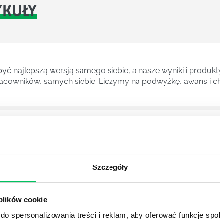
YKUŁY
ć najlepszą wersją samego siebie, a nasze wyniki i produkty
cowników, samych siebie. Liczymy na podwyżkę, awans i ch
znych kierunków studiów. Pozwala zdobyć wiedzę na temat 
sów decyzyjnych.
Szczegóły
A
z ogromnymi perspektywami na przyszłość. Psychologowie zn
 plików cookie
ch gabinetach psychologicznych, ale również we wszelkieg
racjach przy pomocy opracowywania strategii marketingowyc
do spersonalizowania treści i reklam, aby oferować funkcje sp