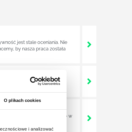
wność jest stale oceniania. Nie
cemy, by nasza praca została
ludzkiego umysły, mechanizmów
O plikach cookies
ajdują zatrudnienie nie tylko w
o rodzaju ośrodkach
h czy nawet w sektorze HR.
ołecznościowe i analizować