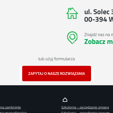
ul. Solec
00-394 
Znajdź nas na 
Zobacz m
lub użyj formularza
ZAPYTAJ O NASZE ROZWIĄZANIA
nia zamknięte
Szkolenia – zarządzanie zmianą
nia menedżerskie
Szkolenia – zarządzanie czasem