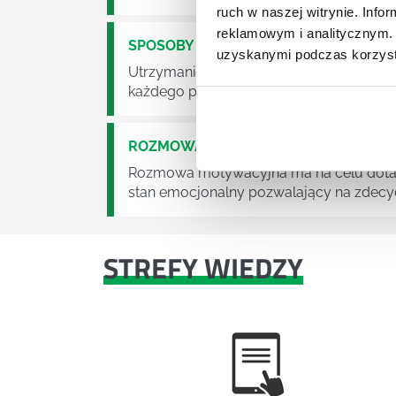
ruch w naszej witrynie. Inf
reklamowym i analitycznym. 
SPOSOBY NA MOTYWACJĘ
uzyskanymi podczas korzysta
Utrzymanie wysokiego poziomu motywacji
każdego przełożonego i menedżera.
ROZMOWA MOTYWACYJNA Z PRACOW
Rozmowa motywacyjna ma na celu dotarc
stan emocjonalny pozwalający na zdecyd
STREFY WIEDZY