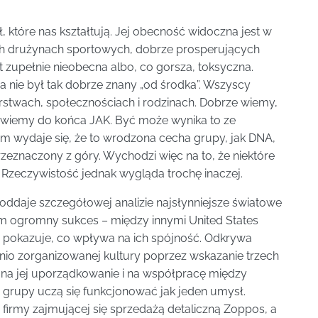
ł, które nas kształtują. Jej obecność widoczna jest w
ch drużynach sportowych, dobrze prosperujących
t zupełnie nieobecna albo, co gorsza, toksyczna.
a nie był tak dobrze znany „od środka”. Wszyscy
rstwach, społecznościach i rodzinach. Dobrze wiemy,
e wiemy do końca JAK. Być może wynika to ze
iom wydaje się, że to wrodzona cecha grupy, jak DNA,
rzeznaczony z góry. Wychodzi więc na to, że niektóre
e. Rzeczywistość jednak wygląda trochę inaczej.
poddaje szczegółowej analizie najsłynniejsze światowe
lom ogromny sukces – między innymi United States
i pokazuje, co wpływa na ich spójność. Odkrywa
io zorganizowanej kultury poprzez wskazanie trzech
 na jej uporządkowanie i na współpracę między
 grupy uczą się funkcjonować jak jeden umysł.
 firmy zajmującej się sprzedażą detaliczną Zoppos, a