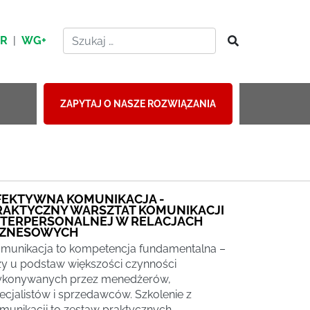
HR
|
WG+
ZAPYTAJ O NASZE ROZWIĄZANIA
FEKTYWNA KOMUNIKACJA -
RAKTYCZNY WARSZTAT KOMUNIKACJI
NTERPERSONALNEJ W RELACJACH
IZNESOWYCH
munikacja to kompetencja fundamentalna –
ży u podstaw większości czynności
konywanych przez menedżerów,
ecjalistów i sprzedawców. Szkolenie z
munikacji to zestaw praktycznych,