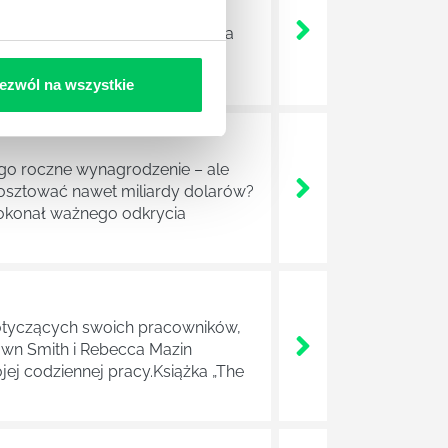
 po raz kolejny w książce
ement” i pozwala czytelnikom na
usz ten prowadzony był przez
ezwól na wszystkie
ego roczne wynagrodzenie – ale
osztować nawet miliardy dolarów?
 dokonał ważnego odkrycia
 dotyczących swoich pracowników,
awn Smith i Rebecca Mazin
jej codziennej pracy.Książka „The