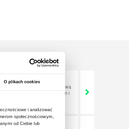
O plikach cookies
wy element – nazywany fioletową
ak pewnym celem marketingowym i
różniające się na tle
ołecznościowe i analizować
artnerom społecznościowym,
anymi od Ciebie lub