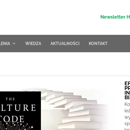
Newsletter 
LENIA
WIEDZA
AKTUALNOŚCI
KONTAKT
E
P
I
B
Ko
le
wy
sp
ko