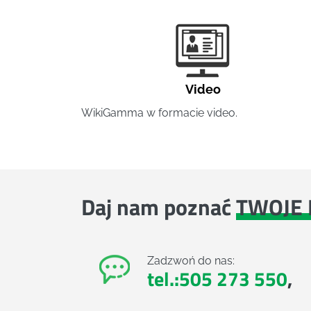
Video
WikiGamma w formacie video.
Daj nam poznać
TWOJE 
Zadzwoń do nas:
tel.:505 273 550
,