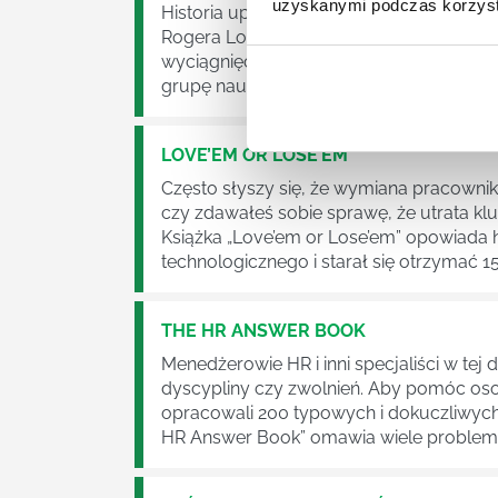
uzyskanymi podczas korzysta
Historia upadku funduszu hedgingowego
Rogera Lowensteina, zatytułowanej „When
wyciągnięcie pożytecznych wniosków, dzi
grupę naukowców uhonorowanych Nagrodą
LOVE’EM OR LOSE’EM
Często słyszy się, że wymiana pracownik
czy zdawałeś sobie sprawę, że utrata 
Książka „Love’em or Lose’em” opowiada h
technologicznego i starał się otrzymać 1
THE HR ANSWER BOOK
Menedżerowie HR i inni specjaliści w te
dyscypliny czy zwolnień. Aby pomóc oso
opracowali 200 typowych i dokuczliwych p
HR Answer Book” omawia wiele problemów