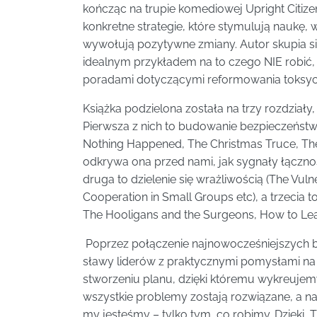
kończąc na trupie komediowej Upright Citizen
konkretne strategie, które stymulują naukę
wywołują pozytywne zmiany. Autor skupia si
idealnym przykładem na to czego NIE robić, r
poradami dotyczącymi reformowania toksycz
Książka podzielona została na trzy rozdziały,
Pierwsza z nich to budowanie bezpieczeństw
Nothing Happened, The Christmas Truce, The
odkrywa ona przed nami, jak sygnały łączno
druga to dzielenie się wrażliwością (The Vul
Cooperation in Small Groups etc), a trzecia 
The Hooligans and the Surgeons, How to Lead 
Poprzez połączenie najnowocześniejszych b
sławy liderów z praktycznymi pomysłami na 
stworzeniu planu, dzięki któremu wykreujem
wszystkie problemy zostają rozwiązane, a na
my jesteśmy – tylko tym, co robimy. Dzięki