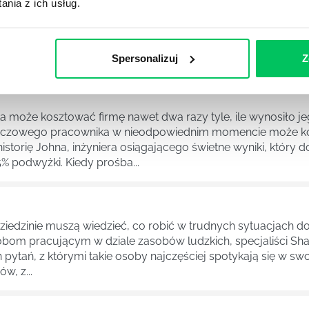
nia z ich usług.
 LTCM (Long Term Capital Management) zostaje opowiedziana
 genius failed: the rise and fall of Long Term Capital Manag
ęki którym mogą lepiej zadbać o finanse swojej firmy.Fund
 Nobla z dziedziny ekonomii, którzy...
Spersonalizuj
Z
a może kosztować firmę nawet dwa razy tyle, ile wynosiło j
kluczowego pracownika w nieodpowiednim momencie może k
istorię Johna, inżyniera osiągającego świetne wyniki, który
5% podwyżki. Kiedy prośba...
j dziedzinie muszą wiedzieć, co robić w trudnych sytuacjach
bom pracującym w dziale zasobów ludzkich, specjaliści Sh
ytań, z którymi takie osoby najczęściej spotykają się w swo
, z...