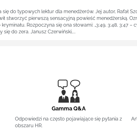
a się do typowych lektur dla menedżerów. Jej autor, Rafał Szc
owił stworzyć pierwszą sensacyjną powieść menedżerską. Ozna
ryminału. Rozpoczyna się ona słowami: „3:49, 3:48, 3:47 – 
 się do zera. Janusz Czerwiński,...
Gamma Q&A
Odpowiedzi na często pojawiające się pytania z
Ar
obszaru HR.