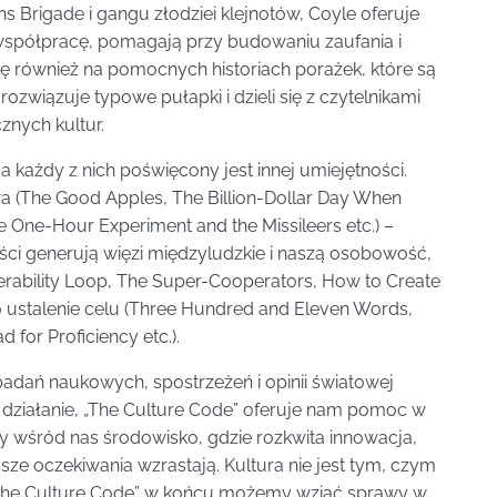
s Brigade i gangu złodziei klejnotów, Coyle oferuje
, współpracę, pomagają przy budowaniu zaufania i
ę również na pomocnych historiach porażek, które są
ozwiązuje typowe pułapki i dzieli się z czytelnikami
nych kultur.
 a każdy z nich poświęcony jest innej umiejętności.
a (The Good Apples, The Billion-Dollar Day When
 One-Hour Experiment and the Missileers etc.) –
ści generują więzi międzyludzkie i naszą osobowość,
nerability Loop, The Super-Cooperators, How to Create
to ustalenie celu (Three Hundred and Eleven Words,
for Proficiency etc.).
adań naukowych, spostrzeżeń i opinii światowej
działanie, „The Culture Code” oferuje nam pomoc w
y wśród nas środowisko, gdzie rozkwita innowacja,
sze oczekiwania wzrastają. Kultura nie jest tym, czym
 „The Culture Code” w końcu możemy wziąć sprawy w