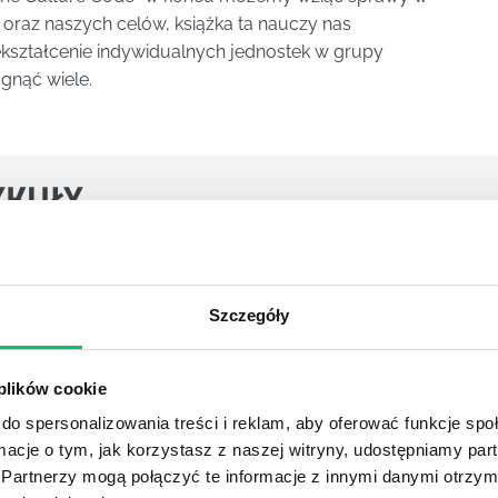
u oraz naszych celów, książka ta nauczy nas
ształcenie indywidualnych jednostek w grupy
gnąć wiele.
YKUŁY
Szczegóły
a do tego, aby wprowadzić do swojego życia pewien wyjątko
głębszy sens lektury: fioletowa krowa jest niczym innym, j
do tworzenia produktów oraz usług, które są atrakcyjne i wy
 plików cookie
..
do spersonalizowania treści i reklam, aby oferować funkcje sp
ormacje o tym, jak korzystasz z naszej witryny, udostępniamy p
Partnerzy mogą połączyć te informacje z innymi danymi otrzym