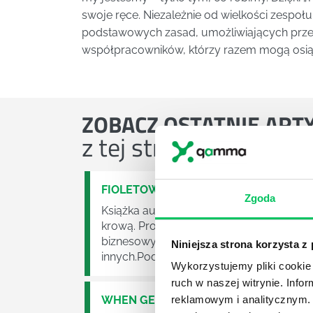
swoje ręce. Niezależnie od wielkości zespoł
podstawowych zasad, umożliwiających przek
współpracowników, którzy razem mogą osią
ZOBACZ
OSTATNIE ART
z tej strefy wiedzy
FIOLETOWA KROWA
Zgoda
Książka autorstwa Setha Godina zachęc
krową. Prostota tego przekazu odkrywa 
biznesowym, motywującym do działania i 
Niniejsza strona korzysta z
innych.Podtytuł książki brzmi: „Zmień się i.
Wykorzystujemy pliki cookie 
ruch w naszej witrynie. Inf
WHEN GENIUS FAILED
reklamowym i analitycznym. 