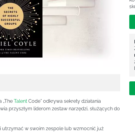
sk
a „The
Talent
Code” odkrywa sekrety działania
awia przyszłym liderom zestaw narzędzi, służących do
ć i utrzymać w swoim zespole lub wzmocnić już