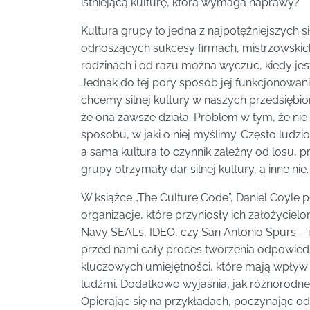
istniejącą kulturę, która wymaga naprawy?
Kultura grupy to jedna z najpotężniejszych si
odnoszących sukcesy firmach, mistrzowski
rodzinach i od razu można wyczuć, kiedy jes
Jednak do tej pory sposób jej funkcjonowani
chcemy silnej kultury w naszych przedsiębio
że ona zawsze działa. Problem w tym, że ni
sposobu, w jaki o niej myślimy. Często ludz
a sama kultura to czynnik zależny od losu, p
grupy otrzymały dar silnej kultury, a inne ni
W książce „The Culture Code”, Daniel Coyle 
organizacje, które przyniosły ich założycie
Navy SEALs, IDEO, czy San Antonio Spurs – 
przed nami cały proces tworzenia odpowiedn
kluczowych umiejętności, które mają wpływ
ludźmi. Dodatkowo wyjaśnia, jak różnorodne
Opierając się na przykładach, poczynając od