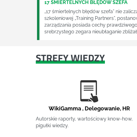
17 ŚMIERTELNYCH BŁĘDÓW SZEFA
„17 śmiertelnych błędów szefa” nie zalicz
szkoleniowej „Training Partners”, postan
zarządzania posiada cechy prawdziwego k
srebrzystego zegara nieubłaganie zbliżały
STREFY WIEDZY
WikiGamma
,
Delegowanie
,
HR
Autorskie raporty, wartościowy know-how,
pigułki wiedzy.