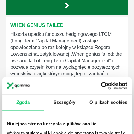
WHEN GENIUS FAILED
Historia upadku funduszu hedgingowego LTCM
(Long Term Capital Management) zostaje
opowiedziana po raz kolejny w książce Rogera
Lowensteina, zatytułowanej „When genius failed: the
rise and fall of Long Term Capital Management” i
pozwala czytelnikom na wyciągnięcie pożytecznych
wniosków, dzięki którym mogą lepiej zadbać o
finanse swojej firmy.Fundusz ten prowadzony był
przez grupę naukowców uhonorowanych Nagrodą
Nobla z dziedziny ekonomii, którzy...
Zgoda
Szczegóły
O plikach cookies
Niniejsza strona korzysta z plików cookie
Wykorzystujemy pliki cookie do spersonalizowania treści
LOVE’EM OR LOSE’EM