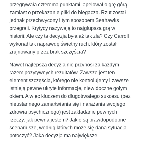
przegrywała czterema punktami, apelował o grę górą
zamiast o przekazanie piłki do biegacza. Rzut został
jednak przechwycony i tym sposobem Seahawks
przegrali. Krytycy nazywają to najgłupszą grą w
historii. Ale czy ta decyzja była aż tak zła? Czy Carroll
wykonał tak naprawdę świetny ruch, który został
zrujnowany przez brak szczęścia?
Nawet najlepsza decyzja nie przynosi za każdym
razem pozytywnych rezultatów. Zawsze jest ten
element szczęścia, którego nie kontrolujemy i zawsze
istnieją pewne ukryte informacje, niewidoczne gołym
okiem. A więc kluczem do długotrwałego sukcesu (bez
nieustannego zamartwiania się i narażania swojego
zdrowia psychicznego) jest zakładanie pewnych
rzeczy: jak pewna jestem? Jakie są prawdopodobne
scenariusze, według których może się dana sytuacja
potoczyć? Jaka decyzja ma największe