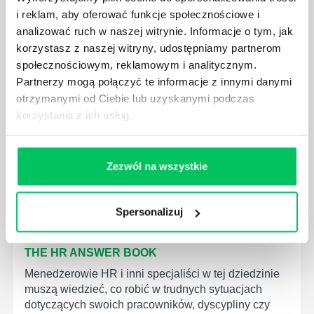
i reklam, aby oferować funkcje społecznościowe i
Często słyszy się, że wymiana pracownika może
analizować ruch w naszej witrynie. Informacje o tym, jak
kosztować firmę nawet dwa razy tyle, ile wynosiło
korzystasz z naszej witryny, udostępniamy partnerom
jego roczne wynagrodzenie – ale czy zdawałeś sobie
społecznościowym, reklamowym i analitycznym.
sprawę, że utrata kluczowego pracownika w
Partnerzy mogą połączyć te informacje z innymi danymi
nieodpowiednim momencie może kosztować nawet
miliardy dolarów? Książka „Love’em or Lose’em”
otrzymanymi od Ciebie lub uzyskanymi podczas
opowiada historię Johna, inżyniera osiągającego
korzystania z ich usług.
świetne wyniki, który dokonał ważnego odkrycia
technologicznego i starał się otrzymać 15%
podwyżki. Kiedy prośba...
Zezwól na wszystkie
Spersonalizuj
THE HR ANSWER BOOK
Menedżerowie HR i inni specjaliści w tej dziedzinie
muszą wiedzieć, co robić w trudnych sytuacjach
dotyczących swoich pracowników, dyscypliny czy