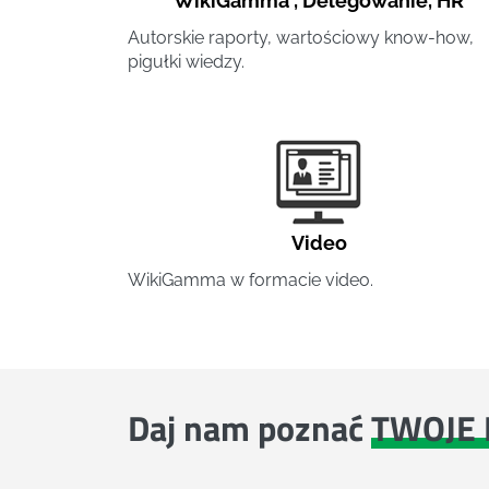
WikiGamma
,
Delegowanie
,
HR
Autorskie raporty, wartościowy know-how,
pigułki wiedzy.
Video
WikiGamma w formacie video.
Daj nam poznać
TWOJE 