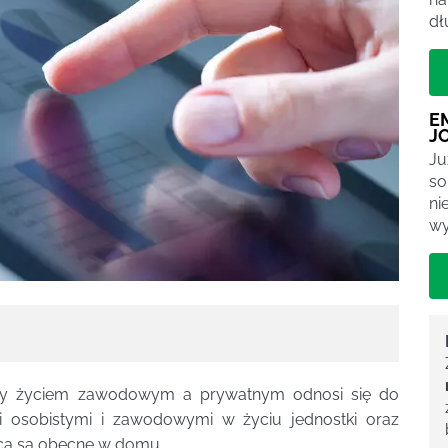
dł
E
J
Ju
so
ni
wy
y życiem zawodowym a prywatnym odnosi się do
i osobistymi i zawodowymi w życiu jednostki oraz
acą są obecne w domu.