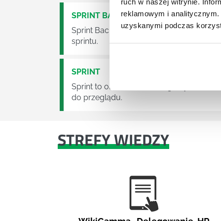
ruch w naszej witrynie. Inf
reklamowym i analitycznym. 
SPRINT BACKLOG
uzyskanymi podczas korzysta
Sprint Backlog to zestaw elementów Bac
sprintu.
SPRINT
Sprint to określenie krótkiego cyklu, w
do przeglądu.
STREFY WIEDZY