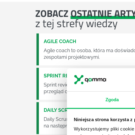
ZOBACZ
OSTATNIE ART
z tej strefy wiedzy
AGILE COACH
Agile coach to osoba, która ma doświad
zespołami projektowymi.
SPRINT REVIEW
Sprint review (przegląd sprintu) to spot
przegląd działań zrealizowanych podczas
Zgoda
DAILY SCRUM
Daily Scrum (codzienny scrum) to 15-mi
Niniejsza strona korzysta z
na następne 24 godziny Sprintu. Daily S
Wykorzystujemy pliki cookie 