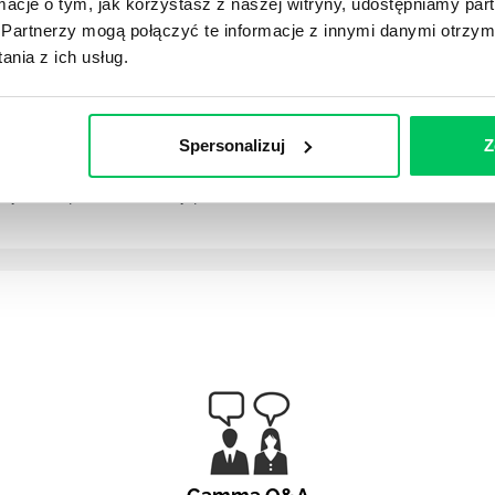
ormacje o tym, jak korzystasz z naszej witryny, udostępniamy p
Partnerzy mogą połączyć te informacje z innymi danymi otrzym
nia z ich usług.
klogu Produktu (rejestru zadań), które zespół Scrum powi
Spersonalizuj
Z
 którym zespół scrumowy pracuje nad ukończeniem określonej 