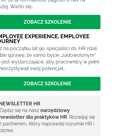
użej. Warto się…
ZOBACZ SZKOLENIE
MPLOYEE EXPERIENCE, EMPLOYEE
OURNEY
ż na początku lat 90. specjaliści ds. HR zdali
bie sprawę, że samo bycie „zadowolonym”
e jest wystarczające, aby pracownicy w pełni
korzystywali swój potencjał…
ZOBACZ SZKOLENIE
NEWSLETTER HR
Zapisz się na nasz
narzędziowy
newsletter dla praktyków HR
. Rozwijaj się
z partnerem, który naprawdę rozumie HR i
biznes