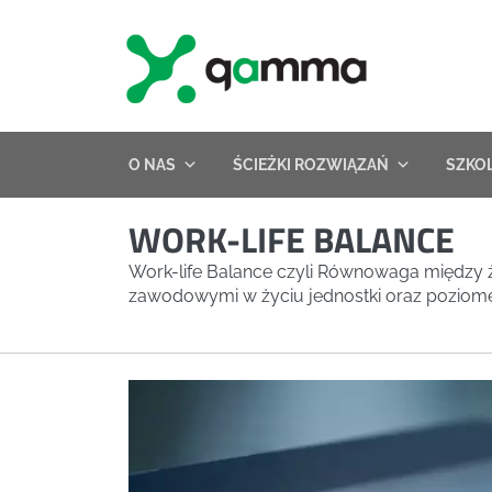
Skip
to
content
O NAS
ŚCIEŻKI ROZWIĄZAŃ
SZKO
WORK-LIFE BALANCE
Work-life Balance czyli Równowaga między
zawodowymi w życiu jednostki oraz poziome