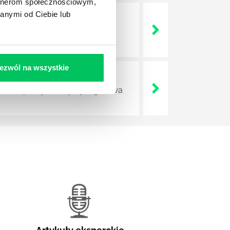
artnerom społecznościowym,
anymi od Ciebie lub
nien wykonać podczas danego
ezwól na wszystkie
ilości pracy tak, by była gotowa