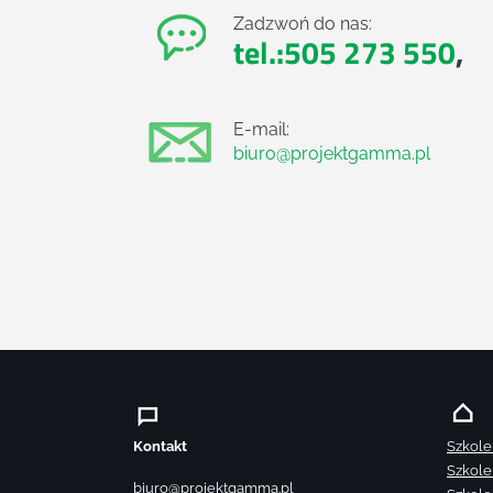
Zadzwoń do nas:
tel.:505 273 550
,
E-mail:
biuro@projektgamma.pl
Kontakt
Szkole
Szkole
biuro@projektgamma.pl