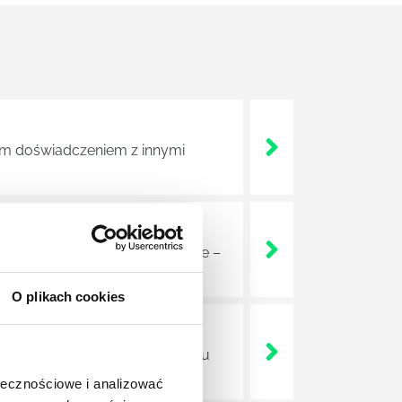
tym doświadczeniem z innymi
 celu – jak sama nazwa wskazuje –
O plikach cookies
nia działań i stworzenia planu
ołecznościowe i analizować