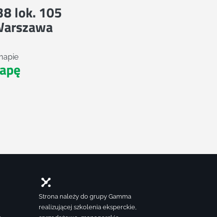
 38 lok. 105
Warszawa
mapie
apę
Strona należy do grupy Gamma
realizującej szkolenia eksperckie,