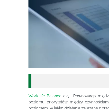
Work-life Balance
czyli Równowaga międz
poziomu priorytetów między czynnościam
poziomem, w jakim działania związane z pr