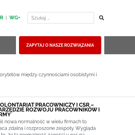
HR
|
WG+
ZAPYTAJ O NASZE ROZWIĄZANIA
rytetów między czynnościami osobistymi i
OLONTARIAT PRACOWNICZY I CSR –
ARZĘDZIE ROZWOJU PRACOWNIKÓW I
IRMY
iś nowa normalność w wielu firmach to
aca zdalna i rozproszone zespoły. Wygląda
 to, że ta normalność zagości u nas na