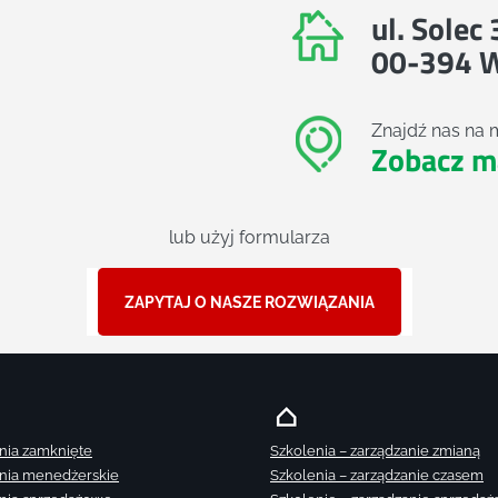
ul. Solec
00-394 
Znajdź nas na 
Zobacz m
lub użyj formularza
ZAPYTAJ O NASZE ROZWIĄZANIA
nia zamknięte
Szkolenia – zarządzanie zmianą
nia menedżerskie
Szkolenia – zarządzanie czasem