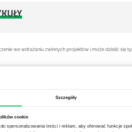
YKUŁY
czenie we wdrażaniu zwinnych projektów i może dzielić się 
kanie odbywające się pod koniec każdego sprintu i mające na
 sprintu.
Szczegóły
nutowe spotkanie zespołu scrumowego w celu zsynchronizowa
 plików cookie
crum odbywa się każdego dnia Sprintu.
do spersonalizowania treści i reklam, aby oferować funkcje sp