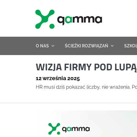
Skip
to
content
O NAS
ŚCIEŻKI ROZWIĄZAŃ
SZKO
WIZJA FIRMY POD LUPĄ
12 września 2025
HR musi dziś pokazać liczby, nie wrażenia. 