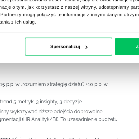
ormacje o tym, jak korzystasz z naszej witryny, udostępniamy p
kiej jasności
– porównujemy wskaźnik odejść w
Partnerzy mogą połączyć te informacje z innymi danymi otrzym
em „rozumiem strategię” vs. reszta (metryka efektu
nia z ich usług.
 frekwencja i czas oglądania nagrań (Teams/Zoom) +
Spersonalizuj
Z
prawdopodobne, że polecisz nas jako miejsce pracy?” i
ko stosowany wskaźnik lojalności pracowniczej.
+15 p.p. w „rozumiem strategię działu”, +10 p.p. w
trend 5 metryk, 3 insighty, 3 decyzje.
winny wykazywać niższe odejścia dobrowolne;
gmentacji (HR Analityk/BI). To uzasadnienie budżetu