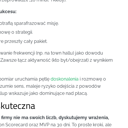
sukcesu:
otrafią sparafrazować misję.
wę o strategii.
e przeszły cały pakiet.
wanie frekwencji (np. na town hallu) jako dowodu
. Zawsze łącz aktywność (kto był/obejrzał) z wynikiem
pomiar uruchamia pętlę
doskonalenia
i rozmowę o
ozumie sens, maleje ryzyko odejścia z powodów
lup wskazuje jako dominujące nad płacą.
 skuteczna
 firmy nie ma swoich liczb, dyskutujemy wrażenia,
on Scorecard oraz MVP na 30 dni. To proste kroki, ale