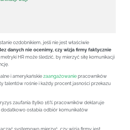
tanie ozdobnikiem, jeśli nie jest właściwie
Bez danych nie ocenimy, czy wizja firmy faktycznie
e metryki HR może śledzić, by mierzyć siłę komunikacji
ncję.
alne i amerykańskie
zaangażowanie
pracowników
ty talentów rośnie i każdy procent jasności przekazu
ryzys zaufania (tylko 16% pracowników deklaruje
o dodatkowo osłabia odbiór komunikatów
acząć systemowo mierzyć, czy wizja firmy jest