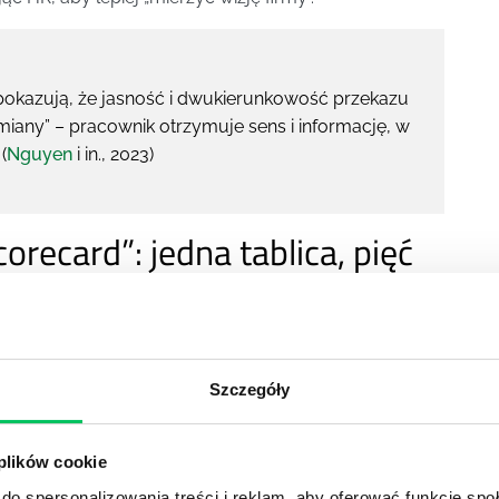
okazują, że jasność i dwukierunkowość przekazu
iany” – pracownik otrzymuje sens i informację, w
(
Nguyen
i in., 2023)
orecard”: jedna tablica, pięć
 wizji, spinając dane z ankiet, systemów HRIS i
metryk:
Szczegóły
– krótka ankieta z pytaniem otwartym („Jak brzmi
e z listy). Raportujemy wynik ogółem i per dział.
alnej 2-3 pytania o zgodność komunikatów z poziomu
 plików cookie
rezentujemy trend i różnicę między
do spersonalizowania treści i reklam, aby oferować funkcje sp