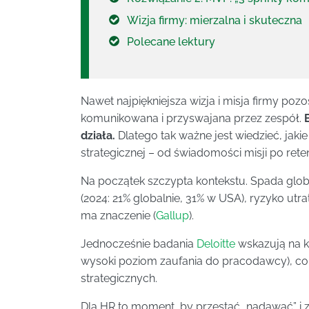
Wizja firmy: mierzalna i skuteczna
Polecane lektury
Nawet najpiękniejsza wizja i misja firmy pozos
komunikowana i przyswajana przez zespół.
działa.
Dlatego tak ważne jest wiedzieć, jaki
strategicznej – od świadomości misji po rete
Na początek szczypta kontekstu. Spada glob
(2024: 21% globalnie, 31% w USA), ryzyko utra
ma znaczenie (
Gallup
).
Jednocześnie badania
Deloitte
wskazują na k
wysoki poziom zaufania do pracodawcy), c
strategicznych.
Dla HR to moment, by przestać „nadawać” i z