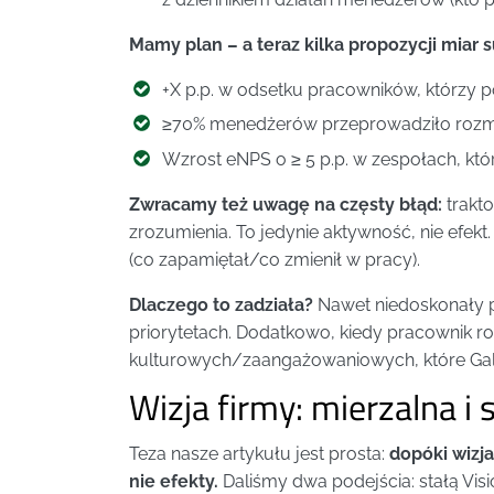
Mamy plan – a teraz kilka propozycji miar 
+X p.p. w odsetku pracowników, którzy p
≥70% menedżerów przeprowadziło rozmo
Wzrost eNPS o ≥ 5 p.p. w zespołach, któr
Zwracamy też uwagę na częsty błąd:
trakto
zrozumienia. To jedynie aktywność, nie efekt
(co zapamiętał/co zmienił w pracy).
Dlaczego to zadziała?
Nawet niedoskonały 
priorytetach. Dodatkowo, kiedy pracownik r
kulturowych/zaangażowaniowych, które Gal
Wizja firmy: mierzalna i
Teza nasze artykułu jest prosta:
dopóki wizja
nie efekty.
Daliśmy dwa podejścia: stałą Visi