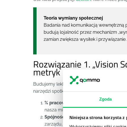
Teoria wymiany społecznej
Badania nad komunikacją wewnętrzną p
budują lojalność przez mechanizm „wym
zamian zwiększa wysiłek i przywiązanie. 
Rozwiązanie 1. „Vision Sc
metryk
Budujemy lekką „tablicę wyników” komunikacji
narzędzi spotkaniowych. Proponujemy pięć 
Zgoda
% pracowników znających misję/cele
nasza misja?”) i zamkniętym (rozpoznani
Spójność przekazu
– w ankiecie kwart
Niniejsza strona korzysta z
zarządu, HR i menedżerów liniowych; p
Wykorzystujemy pliki cookie 