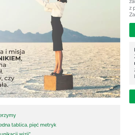
za
z 
Za
ierzymy
jedna tablica, pięć metryk
nikacji wizji”