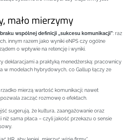
, mało mierzymy
raku wspólnej definicji „sukcesu komunikacji”
: raz
ch, innym razem jako wyniki eNPS czy ogólne
ządem o wpływie na retencję i wyniki.
ędzy deklaracjami a praktyką menedżerską: pracownicy
zcza w modelach hybrydowych, co Gallup łączy ze
 rzadko mierzą wartość komunikacji; nawet
 i pozwala zacząć rozmowę o efektach.
ejść sugerują, że kultura, zaangażowanie oraz
niż sama płaca – czyli jakość przekazu o sensie
esowy.
ąć HR, aby lepiej „mierzyć wizję firmy”.