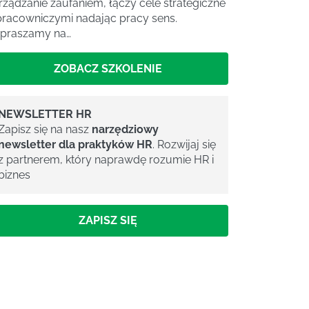
rządzanie zaufaniem, łączy cele strategiczne
pracowniczymi nadając pracy sens.
praszamy na…
ZOBACZ SZKOLENIE
NEWSLETTER HR
Zapisz się na nasz
narzędziowy
newsletter dla praktyków HR
. Rozwijaj się
z partnerem, który naprawdę rozumie HR i
biznes
ZAPISZ SIĘ