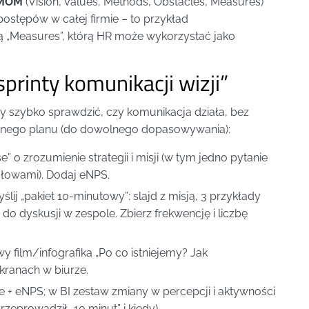
MOM
(Vision, Values, Methods, Obstacles, Measures)
postępów w całej firmie – to przykład
ą „Measures”, którą HR może wykorzystać jako
printy komunikacji wizji”
y szybko sprawdzić, czy komunikacja działa, bez
etnego planu (do dowolnego dopasowywania):
” o zrozumienie strategii i misji (w tym jedno pytanie
słowami). Dodaj eNPS.
lij „pakiet 10-minutowy”: slajd z misją, 3 przykłady
do dyskusji w zespole. Zbierz frekwencję i liczbę
 film/infografika „Po co istniejemy? Jak
kranach w biurze.
 + eNPS; w BI zestaw zmiany w percepcji i aktywności
zeprowadził „10 minut” i kiedy).