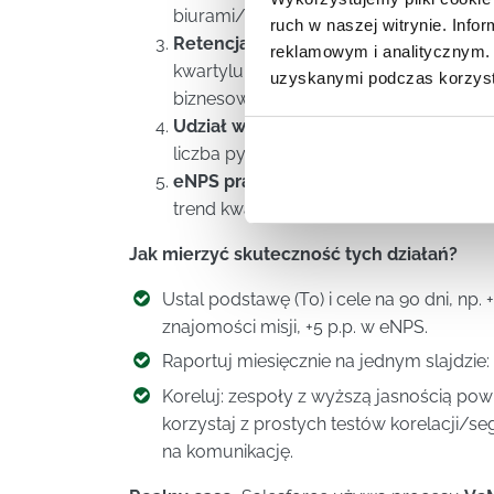
biurami/zmianami.
ruch w naszej witrynie. Inf
Retencja talentów w zespołach o wyso
reklamowym i analitycznym. 
kwartylu zespołów z najwyższym wyniki
uzyskanymi podczas korzysta
biznesowego).
Udział w spotkaniach strategicznych
–
liczba pytań na Q&A.
eNPS pracowników
– pytanie: „Na ile 
trend kwartalny.
eNPS
to prosty, szero
Jak mierzyć skuteczność tych działań?
Ustal podstawę (T0) i cele na 90 dni, np. 
znajomości misji, +5 p.p. w eNPS.
Raportuj miesięcznie na jednym slajdzie: 
Koreluj: zespoły z wyższą jasnością po
korzystaj z prostych testów korelacji/se
na komunikację.