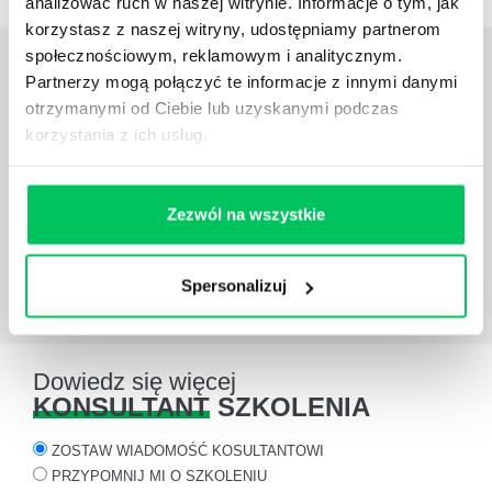
analizować ruch w naszej witrynie. Informacje o tym, jak
korzystasz z naszej witryny, udostępniamy partnerom
społecznościowym, reklamowym i analitycznym.
OPINIE
O SZKOLENIACH
Partnerzy mogą połączyć te informacje z innymi danymi
otrzymanymi od Ciebie lub uzyskanymi podczas
Rzetelność i fachowość firmy „Gamma”, połączone z
korzystania z ich usług.
osobistym zaangażowaniem jej pracowników,
zaowocowały szkoleniem przeprowadzonym na
bardzo wysokim poziomie merytorycznym.
Zezwól na wszystkie
Iwona Skołd
Paradyż Ceramika
Spersonalizuj
Dowiedz się więcej
KONSULTANT
SZKOLENIA
ZOSTAW WIADOMOŚĆ KOSULTANTOWI
PRZYPOMNIJ MI O SZKOLENIU