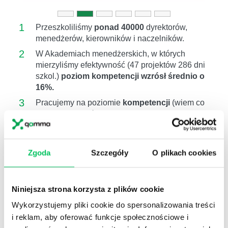
1
Przeszkoliliśmy
ponad 40000
dyrektorów,
menedżerów, kierowników i naczelników.
2
W Akademiach menedżerskich, w których
mierzyliśmy efektywność (47 projektów 286 dni
szkol.)
poziom kompetencji wzrósł średnio o
16%.
3
Pracujemy na poziomie
kompetencji
(wiem co
i jak mam zrobić),
motywacji
(wierzę, że
warto),
postawy
(zamierzam to zrobić) ,
wdrożenia
(follow up)
4
Zgodnie z badaniami przeprowadzonymi przez
Zgoda
Szczegóły
O plikach cookies
amerykańskie centrum Center for American
Progress, koszt zastąpienia pracowników
wynosi
około 16%
ich rocznego
Niniejsza strona korzysta z plików cookie
wynagrodzenia.
W przypadku menadżera
Wykorzystujemy pliki cookie do spersonalizowania treści
zwiększa się do 100%.
i reklam, aby oferować funkcje społecznościowe i
Szkolenie związane z: