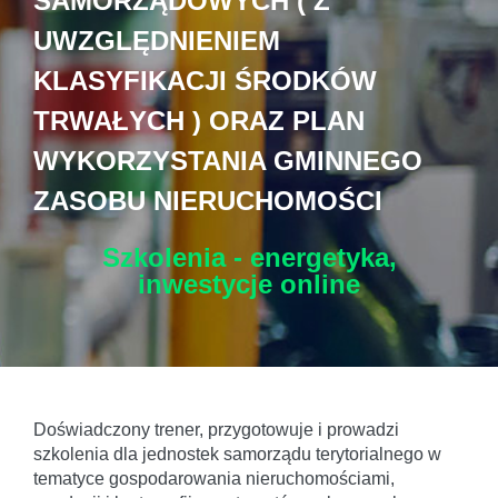
SAMORZĄDOWYCH ( Z
UWZGLĘDNIENIEM
KLASYFIKACJI ŚRODKÓW
TRWAŁYCH ) ORAZ PLAN
WYKORZYSTANIA GMINNEGO
ZASOBU NIERUCHOMOŚCI
Szkolenia - energetyka,
inwestycje
online
Doświadczony trener, przygotowuje i prowadzi
szkolenia dla jednostek samorządu terytorialnego w
tematyce gospodarowania nieruchomościami,