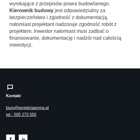
wynikające z przepisów prawa budowlanego.
Kierownik budowy
jest odpowiedzialny za
bezpieczeństwo i zgodność z dokumentacją,
natomiast projektant nadzoruje zgodność robót z
projektem. Inwestor natomiast musi zadbać o
finansowanie, dokumentację i nadzór nad całością
inwestycji.
Kontakt
biuro@projektgamma.pl
tel.: 505 273 550