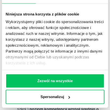
Niniejsza strona korzysta z plików cookie
Wykorzystujemy pliki cookie do spersonalizowania treści
i reklam, aby oferować funkcje społecznościowe i
analizować ruch w naszej witrynie. Informacje o tym, jak
Previous
Next
korzystasz z naszej witryny, udostępniamy partnerom
społecznościowym, reklamowym i analitycznym.
Partnerzy mogą połączyć te informacje z innymi danymi
otrzymanymi od Ciebie lub uzyskanymi podczas
korzystania z ich usług.
Zezwól na wszystkie
1
Przeszkoliliśmy
ponad 40000
dyrektorów,
menedżerów, kierowników i naczelników.
Spersonalizuj
2
W Akademiach menedżerskich, w których
mierzyliśmy efektywność (47 projektów 286 dni
szkol.)
poziom kompetencji wzrósł średnio o