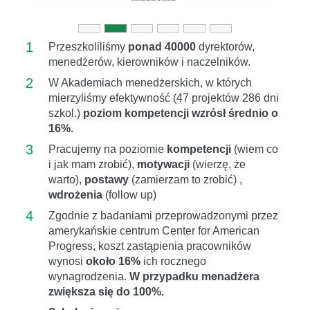
1
Przeszkoliliśmy
ponad 40000
dyrektorów,
menedżerów, kierowników i naczelników.
2
W Akademiach menedżerskich, w których
mierzyliśmy efektywność (47 projektów 286 dni
szkol.)
poziom kompetencji wzrósł średnio o
16%.
3
Pracujemy na poziomie
kompetencji
(wiem co
i jak mam zrobić),
motywacji
(wierzę, że
warto),
postawy
(zamierzam to zrobić) ,
wdrożenia
(follow up)
4
Zgodnie z badaniami przeprowadzonymi przez
amerykańskie centrum Center for American
Progress, koszt zastąpienia pracowników
wynosi
około 16%
ich rocznego
wynagrodzenia.
W przypadku menadżera
zwiększa się do 100%.