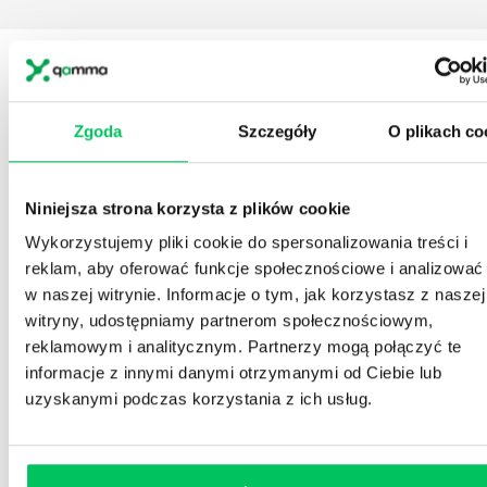
Dowiedz się więcej
KONSULTANT
SZKOLENIA
Zgoda
Szczegóły
O plikach co
ZOSTAW WIADOMOŚĆ KOSULTANTOWI
PRZYPOMNIJ MI O SZKOLENIU
Niniejsza strona korzysta z plików cookie
Wykorzystujemy pliki cookie do spersonalizowania treści i
Monika Tarczyńska-Nowak
reklam, aby oferować funkcje społecznościowe i analizować
w naszej witrynie. Informacje o tym, jak korzystasz z naszej
Specjalista ds. szkoleń
witryny, udostępniamy partnerom społecznościowym,
reklamowym i analitycznym. Partnerzy mogą połączyć te
tel.: 505 273 500
informacje z innymi danymi otrzymanymi od Ciebie lub
uzyskanymi podczas korzystania z ich usług.
fax: 22 266 08 51
m.tarczynska-nowak@projektgamma.pl