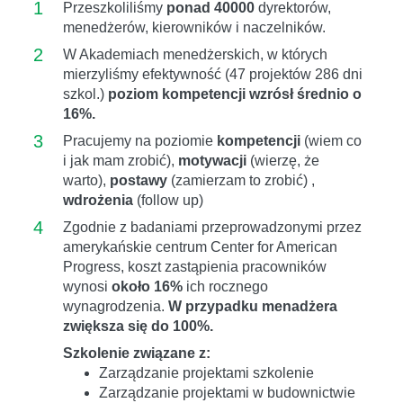
1
Przeszkoliliśmy
ponad 40000
dyrektorów,
menedżerów, kierowników i naczelników.
2
W Akademiach menedżerskich, w których
mierzyliśmy efektywność (47 projektów 286 dni
szkol.)
poziom kompetencji wzrósł średnio o
16%.
3
Pracujemy na poziomie
kompetencji
(wiem co
i jak mam zrobić),
motywacji
(wierzę, że
warto),
postawy
(zamierzam to zrobić) ,
wdrożenia
(follow up)
4
Zgodnie z badaniami przeprowadzonymi przez
amerykańskie centrum Center for American
Progress, koszt zastąpienia pracowników
wynosi
około 16%
ich rocznego
wynagrodzenia.
W przypadku menadżera
zwiększa się do 100%.
Szkolenie związane z:
Zarządzanie projektami szkolenie
Zarządzanie projektami w budownictwie