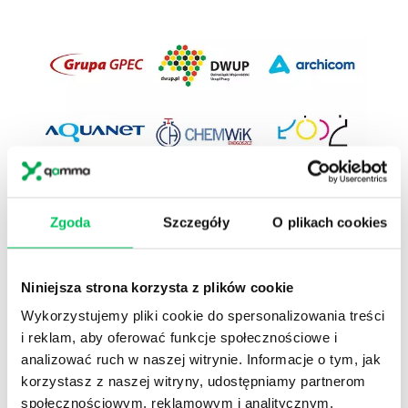
Previous
Next
Zgoda
Szczegóły
O plikach cookies
Niniejsza strona korzysta z plików cookie
Wykorzystujemy pliki cookie do spersonalizowania treści
i reklam, aby oferować funkcje społecznościowe i
1
Przeszkoliliśmy
ponad 40000
dyrektorów,
analizować ruch w naszej witrynie. Informacje o tym, jak
menedżerów, kierowników i naczelników.
korzystasz z naszej witryny, udostępniamy partnerom
2
W Akademiach menedżerskich, w których
społecznościowym, reklamowym i analitycznym.