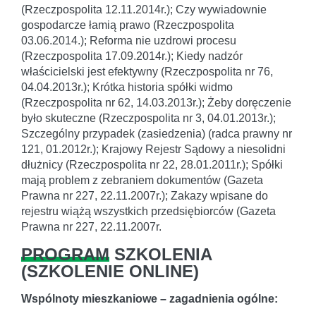
(Rzeczpospolita 12.11.2014r.); Czy wywiadownie
gospodarcze łamią prawo (Rzeczpospolita
03.06.2014.); Reforma nie uzdrowi procesu
(Rzeczpospolita 17.09.2014r.); Kiedy nadzór
właścicielski jest efektywny (Rzeczpospolita nr 76,
04.04.2013r.); Krótka historia spółki widmo
(Rzeczpospolita nr 62, 14.03.2013r.); Żeby doręczenie
było skuteczne (Rzeczpospolita nr 3, 04.01.2013r.);
Szczególny przypadek (zasiedzenia) (radca prawny nr
121, 01.2012r.); Krajowy Rejestr Sądowy a niesolidni
dłużnicy (Rzeczpospolita nr 22, 28.01.2011r.); Spółki
mają problem z zebraniem dokumentów (Gazeta
Prawna nr 227, 22.11.2007r.); Zakazy wpisane do
rejestru wiążą wszystkich przedsiębiorców (Gazeta
Prawna nr 227, 22.11.2007r.
PROGRAM
SZKOLENIA
(
SZKOLENIE ONLINE
)
Wspólnoty mieszkaniowe – zagadnienia ogólne: