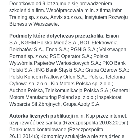
Dodatkowo od 9 lat zajmuje się prowadzeniem
szkoleń dla firm. Współpracowała m.in. z firmą Infor
Training sp. z o.o., Anvix sp.z o.o., Instytutem Rozwoju
Biznesu w Warszawie.
Podmioty które dotychczas przeszkoliła:
Enion
S.A., KGHM Polska Miedź S.A., BOT Elektrownia
Bełchatów S.A., Enea S.A.; PGNiG S.A.; Volkswagen
Poznań sp. z o.o.; PSE Operator S.A.; Polska
Wytwórnia Papierów Wartościowych S.A.; PKO Bank
Polski S.A.; ING Bank Śląski S.A.; Grupa Ożarów S.A.;
Polski Koncern Naftowy Orlen S.A.; Polska Telefonia
Cyfrowa sp. z o.o.; Kia Motors Polska sp. z o.o.;
Auchan Polska, Telekomunikacja Polska S.A.; General
Motors Manufacturing Poland sp. z o.o.; Inspektorat
Wsparcia Sił Zbrojnych, Grupa Azoty S.A.
Autorka licznych publikacji
m.in. Kup przez internet,
użyj i zwróć bez sankcji (Rzeczpospolita 20.03.2015r.);
Bankructwo kontrolowane (Rzeczpospolita
26.11.2014r.); Komornicy szukajcie a nie znajdziecie