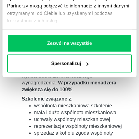
mierzyliśmy efektywność (47 projektów 286 dni
Partnerzy mogą połączyć te informacje z innymi danymi
szkol.)
poziom kompetencji wzrósł średnio o
otrzymanymi od Ciebie lub uzyskanymi podczas
16%.
korzystania z ich usług.
3
Pracujemy na poziomie
kompetencji
(wiem co
i jak mam zrobić),
motywacji
(wierzę, że
warto),
postawy
(zamierzam to zrobić) ,
Zezwól na wszystkie
wdrożenia
(follow up)
4
Zgodnie z badaniami przeprowadzonymi przez
amerykańskie centrum Center for American
Spersonalizuj
Progress, koszt zastąpienia pracowników
wynosi
około 16%
ich rocznego
wynagrodzenia.
W przypadku menadżera
zwiększa się do 100%.
Szkolenie związane z:
wspólnota mieszkaniowa szkolenie
mała i duża wspólnota mieszkaniowa
uchwały wspólnoty mieszkaniowej
reprezentacja wspólnoty mieszkaniowej
sprzedaż alkoholu zgoda wspólnoty