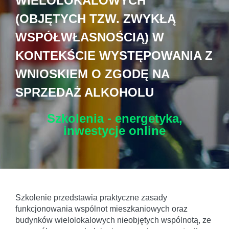
WIELOLOKALOWYCH
(OBJĘTYCH TZW. ZWYKŁĄ
WSPÓŁWŁASNOŚCIĄ) W
KONTEKŚCIE WYSTĘPOWANIA Z
WNIOSKIEM O ZGODĘ NA
SPRZEDAŻ ALKOHOLU
Szkolenia - energetyka,
inwestycje
online
Szkolenie przedstawia praktyczne zasady
funkcjonowania wspólnot mieszkaniowych oraz
budynków wielolokalowych nieobjętych wspólnotą, ze