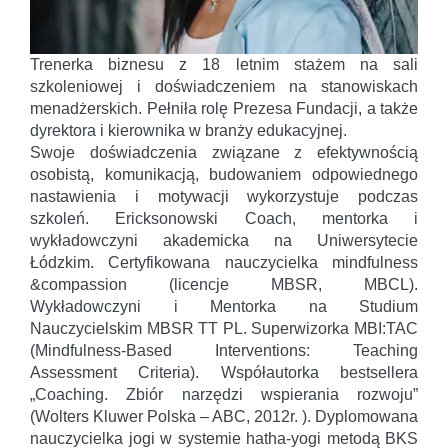
Trenerka biznesu z 18 letnim stażem na sali
szkoleniowej i doświadczeniem na stanowiskach
menadżerskich. Pełniła rolę Prezesa Fundacji, a także
dyrektora i kierownika w branży edukacyjnej.
Swoje doświadczenia związane z efektywnością
osobistą, komunikacją, budowaniem odpowiednego
nastawienia i motywacji wykorzystuje podczas
szkoleń. Ericksonowski Coach, mentorka i
wykładowczyni akademicka na Uniwersytecie
Łódzkim. Certyfikowana nauczycielka mindfulness
&compassion (licencje MBSR, MBCL).
Wykładowczyni i Mentorka na Studium
Nauczycielskim MBSR TT PL. Superwizorka MBI:TAC
(Mindfulness-Based Interventions: Teaching
Assessment Criteria). Współautorka bestsellera
„Coaching. Zbiór narzędzi wspierania rozwoju”
(Wolters Kluwer Polska – ABC, 2012r. ). Dyplomowana
nauczycielka jogi w systemie hatha-yogi metodą BKS