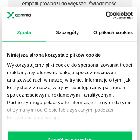
empatii prowadzi do większej świadomości
własnych emocji i ich wpływu na innych.
Lepsza komunikacja:
Empatyczna
komunikacja sprzyja otwartości i zrozumieniu w
Zgoda
Szczegóły
O plikach cookies
relacjach zawodowych.
Niniejsza strona korzysta z plików cookie
KORZYŚCI WSPÓLNE:
Wykorzystujemy pliki cookie do spersonalizowania treści
i reklam, aby oferować funkcje społecznościowe i
Poprawa relacji interpersonalnych:
Empatia
poprawia jakość relacji zarówno w miejscu
analizować ruch w naszej witrynie. Informacje o tym, jak
pracy, jak i poza nim.
korzystasz z naszej witryny, udostępniamy partnerom
społecznościowym, reklamowym i analitycznym.
Wzrost współpracy i zaufania:
Empatyczne
podejście zwiększa zaufanie i współpracę w
Partnerzy mogą połączyć te informacje z innymi danymi
zespołach.
otrzymanymi od Ciebie lub uzyskanymi podczas
korzystania z ich usług.
Lepsza adaptacja do zmian:
Organizacje i
pracownicy z rozwiniętą empatią lepiej
adaptują się do zmian i wyzwań.
Zezwól na wszystkie