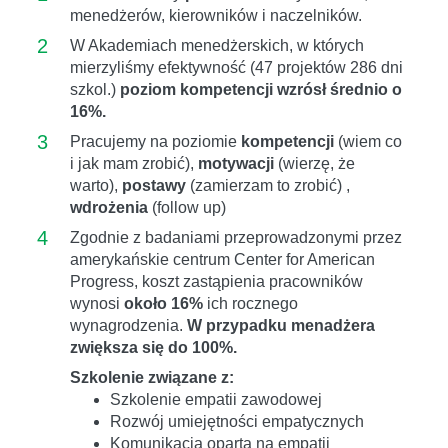
menedżerów, kierowników i naczelników.
2
W Akademiach menedżerskich, w których
mierzyliśmy efektywność (47 projektów 286 dni
szkol.)
poziom kompetencji wzrósł średnio o
16%.
3
Pracujemy na poziomie
kompetencji
(wiem co
i jak mam zrobić),
motywacji
(wierzę, że
warto),
postawy
(zamierzam to zrobić) ,
wdrożenia
(follow up)
4
Zgodnie z badaniami przeprowadzonymi przez
amerykańskie centrum Center for American
Progress, koszt zastąpienia pracowników
wynosi
około 16%
ich rocznego
wynagrodzenia.
W przypadku menadżera
zwiększa się do 100%.
Szkolenie związane z:
Szkolenie empatii zawodowej
Rozwój umiejętności empatycznych
Komunikacja oparta na empatii