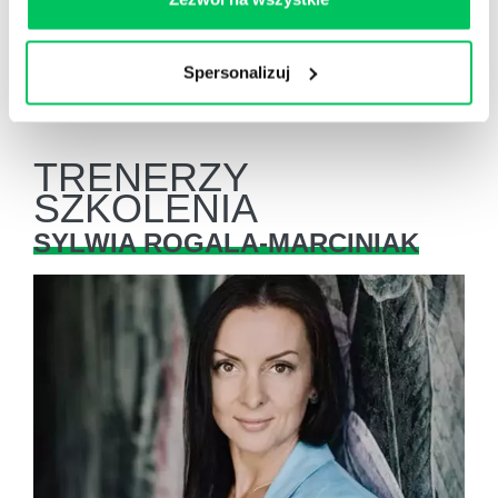
Redukcja stresu:
Empatia pomaga w lepszym
zarządzaniu stresem i emocjami, co prowadzi
do zdrowszego środowiska pracy.
Spersonalizuj
TRENERZY
SZKOLENIA
SYLWIA ROGALA-MARCINIAK