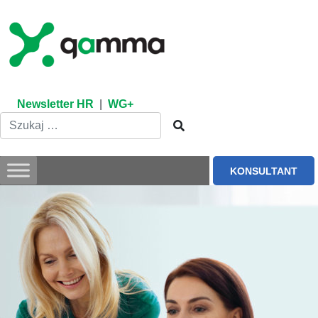
Skip
to
content
Newsletter HR
|
WG+
KONSULTANT