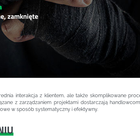
a
ne, zamknięte
dnia interakcja z klientem, ale także skomplikowane proc
wiązane z zarządzaniem projektami dostarczają handlowcom 
żowe w sposób systematyczny i efektywny.
NIU