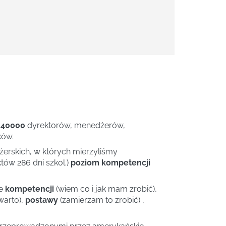
 40000
dyrektorów, menedżerów,
ków.
rskich, w których mierzyliśmy
tów 286 dni szkol.)
poziom kompetencji
ie
kompetencji
(wiem co i jak mam zrobić),
warto),
postawy
(zamierzam to zrobić) ,