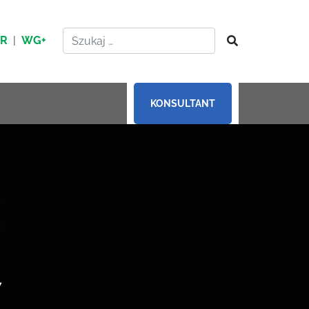
HR
|
WG+
KONSULTANT
Y