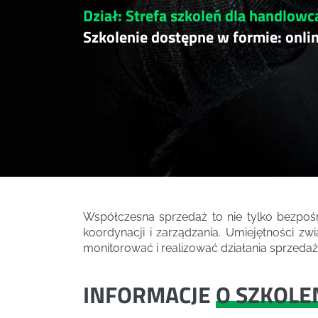
Dział: Strefa szkoleń dla handlowc
Szkolenie dostępne w formie: onli
Współczesna sprzedaż to nie tylko bezpośre
koordynacji i zarządzania. Umiejętności z
monitorować i realizować działania sprzeda
INFORMACJE
O SZKOLE