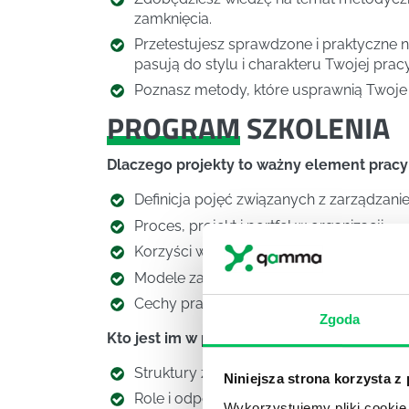
zamknięcia.
Przetestujesz sprawdzone i praktyczne n
pasują do stylu i charakteru Twojej pracy
Poznasz metody, które usprawnią Twoje 
PROGRAM
SZKOLENIA
Dlaczego projekty to ważny element prac
Definicja pojęć związanych z zarządzani
Proces, projekt i portfel w organizacji.
Korzyści wynikające z zarządzania proje
Modele zarządzania projektami – zwinno
Cechy pracy projektowej.
Zgoda
Kto jest im w projekcie?
Struktury zespołów projektowych.
Niniejsza strona korzysta z
Role i odpowiedzialności w projektach.
Wykorzystujemy pliki cookie 