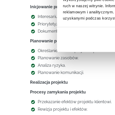
ruch w naszej witrynie. Inf
Inicjowanie projektu (warsztat)
reklamowym i analitycznym. 
Interesariusze i budowanie porozumienia
uzyskanymi podczas korzysta
Priorytetyzacja oczekiwań klienta.
Dokument inicjacji projektu.
Planowanie projektu (warsztat)
Określanie zakresu projektu i produktów.
Planowanie zasobów.
Analiza ryzyka.
Planowanie komunikacji.
Realizacja projektu
Procesy zamykania projektu
Przekazanie efektów projektu klientowi.
Rewizja projektu i efektów.