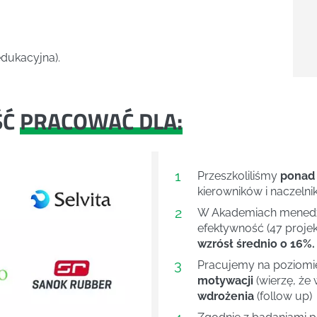
dukacyjna).
ŚĆ
PRACOWAĆ DLA:
1
Przeszkoliliśmy
ponad
kierowników i naczelni
2
W Akademiach menedże
efektywność (47 projek
wzrósł średnio o 16%.
3
Pracujemy na poziom
motywacji
(wierzę, że 
wdrożenia
(follow up)
Next