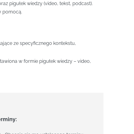
z pigułek wiedzy (video, tekst, podcast).
ży pomocą.
jące ze specyficznego kontekstu,
awiona w formie pigułek wiedzy – video,
erminy: