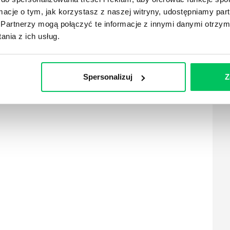
ormacje o tym, jak korzystasz z naszej witryny, udostępniamy p
Partnerzy mogą połączyć te informacje z innymi danymi otrzym
 na rzecz projektu.
nia z ich usług.
Spersonalizuj
Z