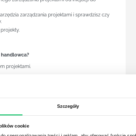
arzędzia zarządzania projektami i sprawdzisz czy
.
projekty.
y handlowca?
em projektami.
ktami.
ść czy kaskada.
Szczegóły
 plików cookie
do spersonalizowania treści i reklam, aby oferować funkcje sp