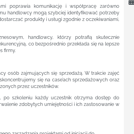
tami poprawia komunikację i współpracę zarówno
 temu handlowcy mogą szybciej identyfikować potrzeby
 dostarczać produkty i usługi zgodnie z oczekiwaniami,
nesowym, handlowcy, którzy potrafią skutecznie
kurencyjną, co bezpośrednio przekłada się na lepsze
 firmy.
acy osób zajmujących się sprzedażą. W trakcie zajęć
skoncentrujemy się na case’ach sprzedażowych oraz
zonych przez uczestników.
, po szkoleniu każdy uczestnik otrzyma dostęp do
trwalenie zdobytych umiejętności i ich zastosowanie w
go zarządzania projektami od inicjacji do