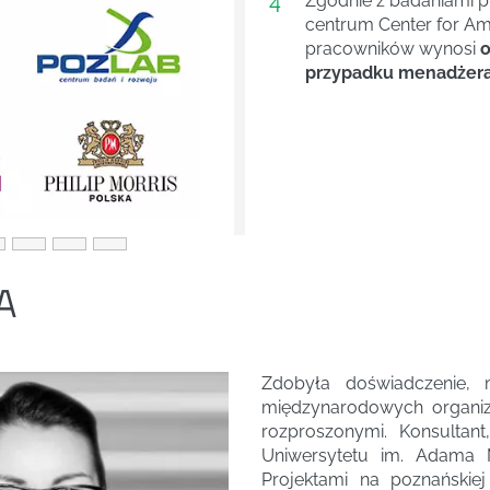
4
Zgodnie z badaniami 
centrum Center for Ame
pracowników wynosi
o
przypadku menadżera 
A
Zdobyła doświadczenie, 
międzynarodowych organiza
rozproszonymi. Konsultant
Uniwersytetu im. Adama 
Projektami na poznańskiej