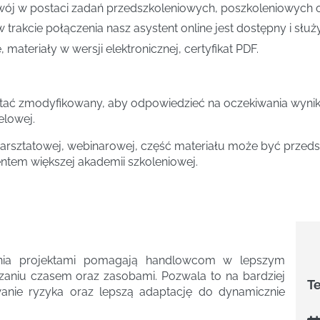
ój w postaci zadań przedszkoleniowych, poszkoleniowych ora
w trakcie połączenia nasz asystent online jest dostępny i słu
 materiały w wersji elektronicznej, certyfikat PDF.
tać zmodyfikowany, aby odpowiedzieć na oczekiwania wynika
elowej.
rsztatowej, webinarowej, część materiału może być przedst
entem większej akademii szkoleniowej.
zania projektami pomagają handlowcom w lepszym
zaniu czasem oraz zasobami. Pozwala to na bardziej
T
wanie ryzyka oraz lepszą adaptację do dynamicznie