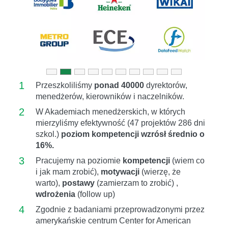
1
Przeszkoliliśmy
ponad 40000
dyrektorów,
menedżerów, kierowników i naczelników.
2
W Akademiach menedżerskich, w których
mierzyliśmy efektywność (47 projektów 286 dni
szkol.)
poziom kompetencji wzrósł średnio o
16%.
3
Pracujemy na poziomie
kompetencji
(wiem co
i jak mam zrobić),
motywacji
(wierzę, że
warto),
postawy
(zamierzam to zrobić) ,
wdrożenia
(follow up)
4
Zgodnie z badaniami przeprowadzonymi przez
amerykańskie centrum Center for American