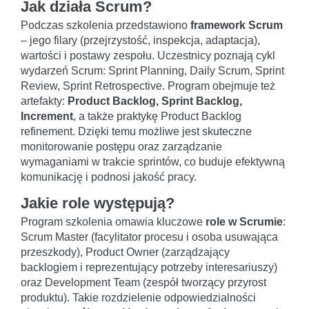
Jak działa Scrum?
Podczas szkolenia przedstawiono
framework Scrum
– jego filary (przejrzystość, inspekcja, adaptacja),
wartości i postawy zespołu. Uczestnicy poznają cykl
wydarzeń Scrum: Sprint Planning, Daily Scrum, Sprint
Review, Sprint Retrospective. Program obejmuje też
artefakty:
Product Backlog, Sprint Backlog,
Increment
, a także praktykę Product Backlog
refinement. Dzięki temu możliwe jest skuteczne
monitorowanie postępu oraz zarządzanie
wymaganiami w trakcie sprintów, co buduje efektywną
komunikację i podnosi jakość pracy.
Jakie role występują?
Program szkolenia omawia kluczowe
role w Scrumie
:
Scrum Master (facylitator procesu i osoba usuwająca
przeszkody), Product Owner (zarządzający
backlogiem i reprezentujący potrzeby interesariuszy)
oraz Development Team (zespół tworzący przyrost
produktu). Takie rozdzielenie odpowiedzialności