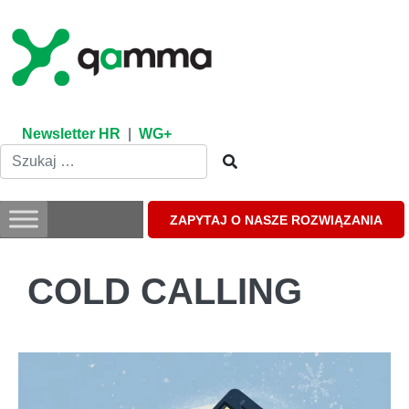
Skip
to
content
Newsletter HR
|
WG+
ZAPYTAJ O NASZE ROZWIĄZANIA
COLD CALLING