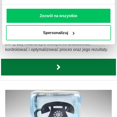
Zezwól na wszystkie
JAKIE KPI NAJLEPIEJ SPRAWDZĄ SIĘ W COLD
CALLINGU I JAK JE ANALIZOWAĆ?
28.05.2026
Spersonalizuj
Cold calling wymaga dobrze dobranych wskaźników
(KPI), aby można było efektywnie analizować,
kontrolować i optymalizować proces oraz jego rezultaty.