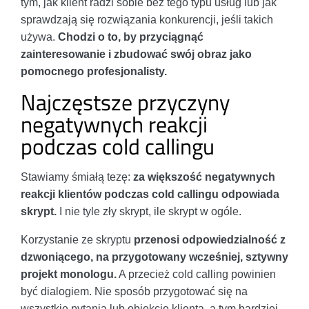
tym, jak klient radzi sobie bez tego typu usług lub jak
sprawdzają się rozwiązania konkurencji, jeśli takich
używa.
Chodzi o to, by przyciągnąć
zainteresowanie i zbudować swój obraz jako
pomocnego profesjonalisty.
Najczęstsze przyczyny
negatywnych reakcji
podczas cold callingu
Stawiamy śmiałą tezę:
za większość negatywnych
reakcji klientów podczas cold callingu odpowiada
skrypt.
I nie tyle zły skrypt, ile skrypt w ogóle.
Korzystanie ze skryptu
przenosi odpowiedzialność z
dzwoniącego, na przygotowany wcześniej, sztywny
projekt monologu.
A przecież cold calling powinien
być dialogiem. Nie sposób przygotować się na
wszystkie pytania lub obiekcje klienta, a tym bardziej