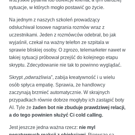
sytuacje, w których mogło postawić go życie.
Na jednym z naszych szkoleń prowadzący
odsłuchiwał losowe nagrania rozmów wraz z
uczestnikami. Jeden z rozmówców odebrał, bo jak
wyjaśnił, czekał na ważny telefon ze szpitala w
sprawie bliskiej osoby. O zgrozo, telemarketer nawet w
takiej sytuacji próbował przejść do kolejnego etapu
skryptu. Zdecydowanie nie tak to powinno wyglądać.
Skrypt „odwrażliwia”, zabija kreatywność i u wielu
osób spłyca empatię. Sprawia, że handlowcy
zaczynają brzmieć automatycznie. W skrajnych
przypadkach równie dobrze mogłyby ich zastąpić boty
AI. Tyle że
żaden bot nie zbuduje prawdziwej relacji,
a do tego powinien służyć Ci cold calling.
Jest jeszcze jedna ważna rzecz:
nie myl
negatywnych reakcji z obiekcjami.
Pierwsze są