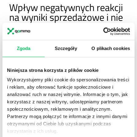
Wpływ negatywnych reakcji
na wyniki sprzedażowe i nie
tylko
Oczywiście niewłaściwie prowadzony cold calling
Zgoda
Szczegóły
O plikach cookies
może odbić się na wynikach sprzedażowych.
I choć
zazwyczaj mówi się o spadkach efektywności zimnych
telefonów w kontekście popularyzowania się innych
Niniejsza strona korzysta z plików cookie
form docierania do nowych klientów, źle prowadzone
rozmowy mogą przełożyć się również na nie.
Wykorzystujemy pliki cookie do spersonalizowania treści
i reklam, aby oferować funkcje społecznościowe i
No bo wyobraź sobie, że wczoraj rozmawiałeś z
analizować ruch w naszej witrynie. Informacje o tym, jak
natarczywym handlowcem z firmy X, a dzisiaj widzisz
korzystasz z naszej witryny, udostępniamy partnerom
w skrzynce mailowej wiadomość od tej marki.
społecznościowym, reklamowym i analitycznym.
Otworzysz? No raczej nie, choćby temat obiecywał Ci
Partnerzy mogą połączyć te informacje z innymi danymi
złote góry.
otrzymanymi od Ciebie lub uzyskanymi podczas
korzystania z ich usług.
Niewłaściwe techniki cold callingu mogą również