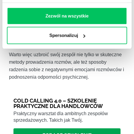
sprawić, że Twoi handlowcy poczują, że non stop
„odbijają się od ściany”.
Ciągłe rozłączanie się albo
Zezwól na wszystkie
negatywny feedback ze strony klientów może
obniżyć poczucie własnej wartości, wyczerpywać
emocjonalnie i prowadzić do wypalenia
Spersonalizuj
zawodowego.
Warto więc uzbroić swój zespół nie tylko w skuteczne
metody prowadzenia rozmów, ale też sposoby
radzenia sobie z negatywnymi emocjami rozmówców i
podnoszenia odporności psychicznej.
COLD CALLING 4.0 – SZKOLENIE
PRAKTYCZNE DLA HANDLOWCÓW
Praktyczny warsztat dla ambitnych zespołów
sprzedażowych. Takich jak Twój.