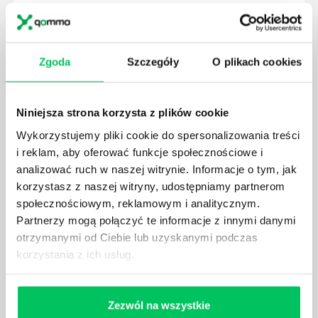
W związku z ogromnym rozwojem dzisiejszego
społeczeństwa wprowadzane jest coraz więcej reguł,
które mają za zadanie poprawić poszczególne
dziedziny gospodarki. Dzięki nim wszystkie firmy
Zgoda
Szczegóły
O plikach cookies
będą zobowiązane przestrzegać zasad, których
wprowadzenie dąży do ujednolicenia jakości
produktów, które trafiają do klientów.
Niniejsza strona korzysta z plików cookie
Wykorzystujemy pliki cookie do spersonalizowania treści
i reklam, aby oferować funkcje społecznościowe i
analizować ruch w naszej witrynie. Informacje o tym, jak
korzystasz z naszej witryny, udostępniamy partnerom
CZYM ZAJMUJE SIĘ AUDYTOR WEWNĘTRZNY
społecznościowym, reklamowym i analitycznym.
LABORATORIUM?
Partnerzy mogą połączyć te informacje z innymi danymi
W każdym miejscu pracy osoby zatrudnione na
otrzymanymi od Ciebie lub uzyskanymi podczas
poszczególne stanowiska muszą wykonywać
korzystania z ich usług.
zgodnie z zaleceniami powierzone sobie zadania.
Ich obowiązkiem jest przestrzeganie panujących w
danej firmie zasad nie tylko pod względem jakości
Zezwól na wszystkie
wykonywanej pracy, ale również bezpieczeństwa.