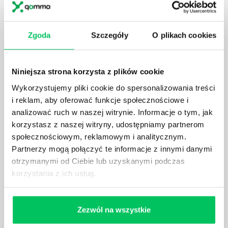
Zgoda
Szczegóły
O plikach cookies
KTO EGZEKWUJE PRAWO WODNE?
Prawo wodne to dość skomplikowane prawo w
Niniejsza strona korzysta z plików cookie
ustawodawstwie polskim. Na czym dokładniej ono
Wykorzystujemy pliki cookie do spersonalizowania treści
polega? Kogo w zasadzie obowiązuje? Jak wygląda
egzekwowanie prawa wodnego? Na te pytania
i reklam, aby oferować funkcje społecznościowe i
odpowiemy pokrótce poniżej.
analizować ruch w naszej witrynie. Informacje o tym, jak
korzystasz z naszej witryny, udostępniamy partnerom
społecznościowym, reklamowym i analitycznym.
Partnerzy mogą połączyć te informacje z innymi danymi
otrzymanymi od Ciebie lub uzyskanymi podczas
korzystania z ich usług.
GDZIE MOŻEMY ZAPOZNAĆ SIĘ Z
WYMAGANIAMI NORM JAKOŚCI WYROBÓW
MEDYCZNYCH?
Zezwól na wszystkie
W związku z ogromnym rozwojem dzisiejszego
społeczeństwa wprowadzane jest coraz więcej reguł,