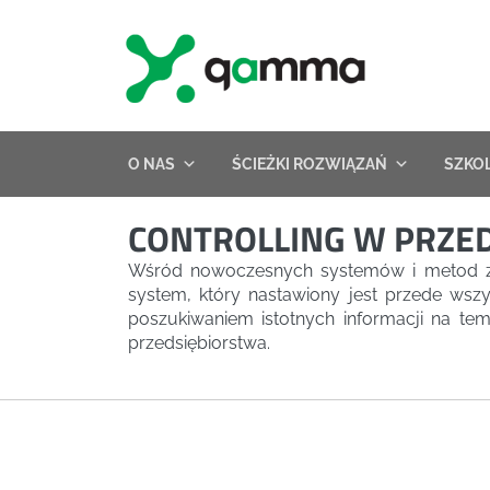
Skip
to
content
O NAS
ŚCIEŻKI ROZWIĄZAŃ
SZKO
CONTROLLING W PRZE
Wśród nowoczesnych systemów i metod zarz
system, który nastawiony jest przede wszy
poszukiwaniem istotnych informacji na tem
przedsiębiorstwa.