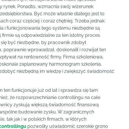
ny rynek. Ponadto, wzmacnia swój wizerunek
edsiębiorstwa. Być może właśnie dlatego jest to
ch coraz częściej i coraz chętniej. Trzeba jednak
 i funkcjonowania tego systemu niezbędne są
 firmie są odpowiedzialne za ten istotny proces.
się być niezbędne, by pracownik zdobył
, poprawnie wprowadzał, doskonalił i rozwijał ten
 wpływał na rentowność firmy. Firma szkoleniowa,
a doskonale zaplanowany harmonogram szkolenia,
zdobyć niezbędną im wiedzę i zwiększyć świadomość
ten funkcjonuje już od lat i sprawdza się tam
ież, że rozpowszechnianie controllingu na całe
ownicy zyskują większą świadomość finansową
e wspólne budowanie zysku. W zagranicznych
, tak jak i w polskich firmach, w których
controllingu
pozwoliły uświadomić szerokie grono