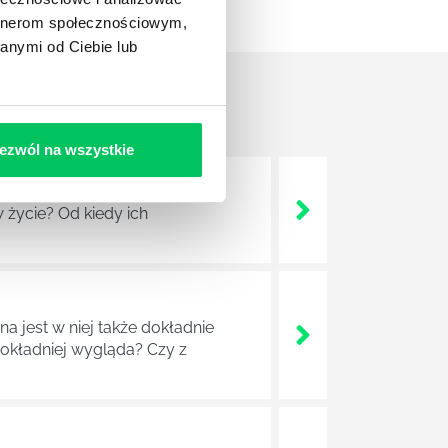
artnerom społecznościowym,
anymi od Ciebie lub
ezwól na wszystkie
 życie? Od kiedy ich
a jest w niej także dokładnie
dokładniej wygląda? Czy z