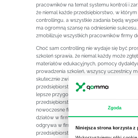
pracowników na temat systemu kontroli i za
że niemal każde przedsiębiorstwo, w który
controllingu, a wszystkie zadania będą wype
ma ogromną szansę na odniesienie sukcesu, 
zmobilizuje wszystkich pracowników firmy d
Choć sam controlling nie wydaje się być p
szkoleń sprawia, że niemal każdy może zgłębi
materiałów edukacyjnych, pomocy dydakt
prowadzenia szkoleń, wszyscy uczestnicy 
skutecznie zwiększając swoją świadomość i p
przedsiębiorstwa. Wszyscy uczestnicy, którz
lepsze przygotowanie do pracy w działach 
przedsiębiorstwa, kadrach czy w dziale ksi
Zgoda
nowoczesne firmy decyduje się na szkolenia 
działów w firmie. Dzięki temu ich działania 
odgrywa w firmie controlling i mogą działać 
Niniejsza strona korzysta z
przedsiębiorstwo.
Wykorzystujemy pliki cookie 