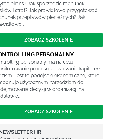
ytać bilans? Jak sporządzić rachunek
sków i strat? Jak prawidłowo przygotować
chunek przepływów pieniężnych? Jak
awidłowo…
ZOBACZ SZKOLENIE
ONTROLLING PERSONALNY
ntrolling personalny ma na celu
nitorowanie procesu zarządzania kapitałem
dzkim. Jest to podejście ekonomiczne, które
sponuje użytecznym narzędziem do
dejmowania decyzji w organizacji na
dstawie…
ZOBACZ SZKOLENIE
NEWSLETTER HR
Zapisz się na nasz
narzędziowy