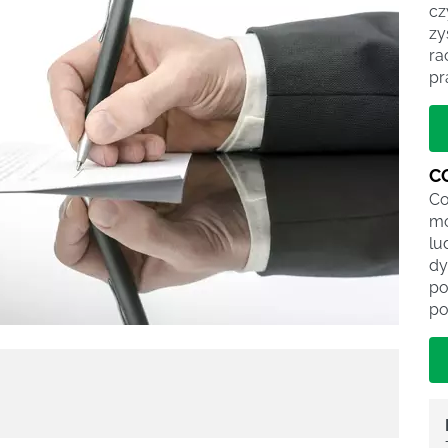
cz
zy
ra
pr
C
Co
mo
lu
dy
po
po