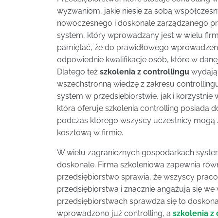
wyzwaniom, jakie niesie za sobą współczes
nowoczesnego i doskonale zarządzanego prz
system, który wprowadzany jest w wielu firma
pamiętać, że do prawidłowego wprowadzenia
odpowiednie kwalifikacje osób, które w danej
Dlatego też
szkolenia z controllingu
wydają 
wszechstronną wiedzę z zakresu controllingu
system w przedsiębiorstwie, jak i korzystnie
która oferuje szkolenia controlling posiad
podczas którego wszyscy uczestnicy mogą 
kosztową w firmie.
W wielu zagranicznych gospodarkach system 
doskonale. Firma szkoleniowa zapewnia równ
przedsiębiorstwo sprawia, że wszyscy prac
przedsiębiorstwa i znacznie angażują się w
przedsiębiorstwach sprawdza się to doskonale
wprowadzono już controlling, a
szkolenia z 