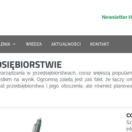
Newsletter 
LENIA
WIEDZA
AKTUALNOŚCI
KONTAKT
DSIĘBIORSTWIE
ądzania w przedsiębiorstwach, coraz większą popularnoś
stkim na wynik. Ogromną zaletą jest zaś fakt, że łączy 
at przedsiębiorstwa i jego otoczenia, ale również planow
C
Sz
in