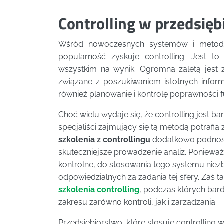
Controlling w przedsięb
Wśród nowoczesnych systemów i metod z
popularność zyskuje controlling. Jest t
wszystkim na wynik. Ogromną zaletą jest 
związane z poszukiwaniem istotnych informa
również planowanie i kontrolę poprawności 
Choć wielu wydaje się, że controlling jest
specjaliści zajmujący się tą metodą potrafi
szkolenia z controllingu
dodatkowo podnoszą
skuteczniejsze prowadzenie analiz. Ponieważ 
kontrolne, do stosowania tego systemu niez
odpowiedzialnych za zadania tej sfery. Zaś 
szkolenia controlling
, podczas których bar
zakresu zarówno kontroli, jak i zarządzania.
Przedsiębiorstwo, które stosuje controllin