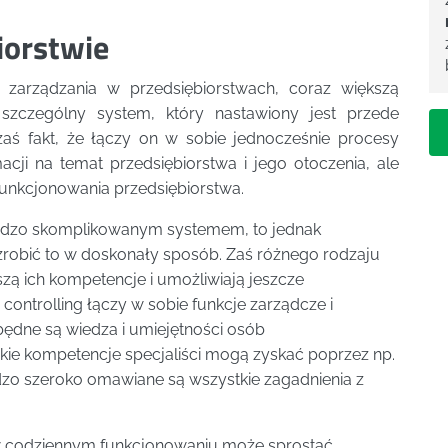
iorstwie
arządzania w przedsiębiorstwach, coraz większą
o szczególny system, który nastawiony jest przede
zaś fakt, że łączy on w sobie jednocześnie procesy
cji na temat przedsiębiorstwa i jego otoczenia, ale
funkcjonowania przedsiębiorstwa.
 bardzo skomplikowanym systemem, to jednak
ą zrobić to w doskonały sposób. Zaś różnego rodzaju
 ich kompetencje i umożliwiają jeszcze
controlling łączy w sobie funkcje zarządcze i
będne są wiedza i umiejętności osób
takie kompetencje specjaliści mogą zyskać poprzez np.
dzo szeroko omawiane są wszystkie zagadnienia z
g w codziennym funkcjonowaniu może sprostać