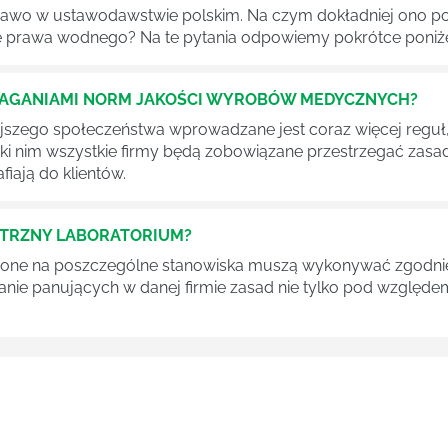
awo w ustawodawstwie polskim. Na czym dokładniej ono po
 prawa wodnego? Na te pytania odpowiemy pokrótce poniże
MAGANIAMI NORM JAKOŚCI WYROBÓW MEDYCZNYCH?
szego społeczeństwa wprowadzane jest coraz więcej reguł,
ęki nim wszystkie firmy będą zobowiązane przestrzegać zas
fiają do klientów.
ĘTRZNY LABORATORIUM?
one na poszczególne stanowiska muszą wykonywać zgodnie 
ganie panujących w danej firmie zasad nie tylko pod względe