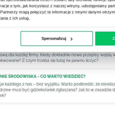
ormacje o tym, jak korzystasz z naszej witryny, udostępniamy p
Partnerzy mogą połączyć te informacje z innymi danymi otrzym
nia z ich usług.
YKUŁY
Spersonalizuj
Z
DPADACH?
awą dla każdej firmy. Kiedy dokładnie nowe przepisy wejdą w
ekwowane? Z czym trzeba się tutaj na pewno liczyć?
NIE ŚRODOWISKA - CO WARTO WIEDZIEĆ?
 każdego z nas – bez wyjątku. Warto podkreślić, że określon
 drzew musi być gdziekolwiek zgłaszana? Jak to w zasadzie 
iek?