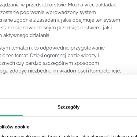
rządzania w przedsiębiorstwie. Można więc zakładać,
m zostanie poprawnie wprowadzony system
łniane zgodnie z zasadami, jakie obejmuje ten system
stanie się nowoczesnym przedsiębiorstwem, jak i
o aktywnego działania.
rostym tematem, to odpowiednie przygotowanie
ć ten temat. Dzięki ogromnej bazie wiedzy i
ycznych czy bardzo szczególnym sposobom
mogą zdobyć niezbędne im wiadomości i kompetencje,
rzyczyniając się do korzyści dla całego
y zgłębiają wiedzę związaną z controllingiem zyskują
związanych z zarządzaniem, kontrolą budżetową
ęgowości. Wielu przedsiębiorców prowadzących
Szczegóły
controlling, w których uczestniczą pracownicy wielu
mogą być lepiej skoordynowane, wiedzą oni jaką rolę
zgodnie z zasadami, jakie obierze w tym zakresie
 plików cookie
do spersonalizowania treści i reklam, aby oferować funkcje sp