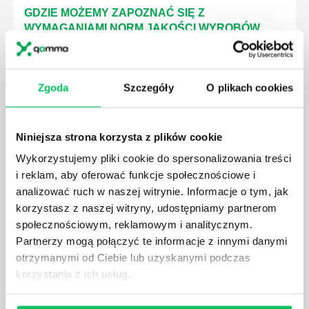
GDZIE MOŻEMY ZAPOZNAĆ SIĘ Z
WYMAGANIAMI NORM JAKOŚCI WYROBÓW
MEDYCZNYCH?
W związku z ogromnym rozwojem dzisiejszego
społeczeństwa wprowadzane jest coraz więcej reguł,
Zgoda
Szczegóły
O plikach cookies
które mają za zadanie poprawić poszczególne
dziedziny gospodarki. Dzięki nim wszystkie firmy
będą zobowiązane przestrzegać zasad, których
Niniejsza strona korzysta z plików cookie
wprowadzenie dąży do ujednolicenia jakości
produktów, które trafiają do klientów.
Wykorzystujemy pliki cookie do spersonalizowania treści
i reklam, aby oferować funkcje społecznościowe i
analizować ruch w naszej witrynie. Informacje o tym, jak
korzystasz z naszej witryny, udostępniamy partnerom
społecznościowym, reklamowym i analitycznym.
Partnerzy mogą połączyć te informacje z innymi danymi
CZYM ZAJMUJE SIĘ AUDYTOR WEWNĘTRZNY
otrzymanymi od Ciebie lub uzyskanymi podczas
LABORATORIUM?
korzystania z ich usług.
W każdym miejscu pracy osoby zatrudnione na
poszczególne stanowiska muszą wykonywać