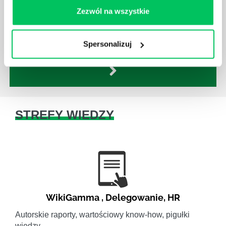
zgodnie z zaleceniami powierzone sobie zadania.
Zezwól na wszystkie
Ich obowiązkiem jest przestrzeganie panujących w
danej firmie zasad nie tylko pod względem jakości
wykonywanej pracy, ale również bezpieczeństwa.
Spersonalizuj
STREFY WIEDZY
WikiGamma
,
Delegowanie
,
HR
Autorskie raporty, wartościowy know-how, pigułki
wiedzy.