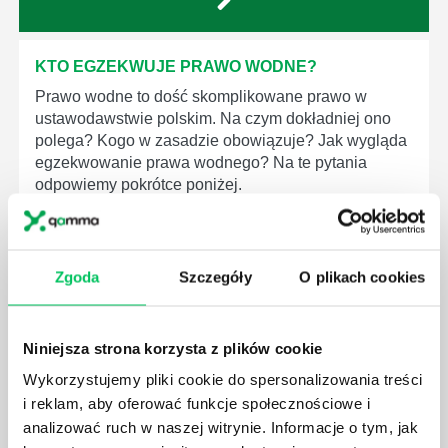
KTO EGZEKWUJE PRAWO WODNE?
Prawo wodne to dość skomplikowane prawo w
ustawodawstwie polskim. Na czym dokładniej ono
polega? Kogo w zasadzie obowiązuje? Jak wygląda
egzekwowanie prawa wodnego? Na te pytania
odpowiemy pokrótce poniżej.
Zgoda
Szczegóły
O plikach cookies
GDZIE MOŻEMY ZAPOZNAĆ SIĘ Z
WYMAGANIAMI NORM JAKOŚCI WYROBÓW
Niniejsza strona korzysta z plików cookie
MEDYCZNYCH?
Wykorzystujemy pliki cookie do spersonalizowania treści
W związku z ogromnym rozwojem dzisiejszego
i reklam, aby oferować funkcje społecznościowe i
społeczeństwa wprowadzane jest coraz więcej reguł,
analizować ruch w naszej witrynie. Informacje o tym, jak
które mają za zadanie poprawić poszczególne