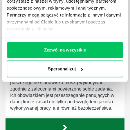
korzystasz z naszej witryny, udostępniamy partnerom
dziedziny gospodarki. Dzięki nim wszystkie firmy
społecznościowym, reklamowym i analitycznym.
będą zobowiązane przestrzegać zasad, których
Partnerzy mogą połączyć te informacje z innymi danymi
wprowadzenie dąży do ujednolicenia jakości
otrzymanymi od Ciebie lub uzyskanymi podczas
produktów, które trafiają do klientów.
korzystania z ich usług.
Zezwól na wszystkie
CZYM ZAJMUJE SIĘ AUDYTOR WEWNĘTRZNY
LABORATORIUM?
Spersonalizuj
W każdym miejscu pracy osoby zatrudnione na
poszczególne stanowiska muszą wykonywać
zgodnie z zaleceniami powierzone sobie zadania.
Ich obowiązkiem jest przestrzeganie panujących w
danej firmie zasad nie tylko pod względem jakości
wykonywanej pracy, ale również bezpieczeństwa.