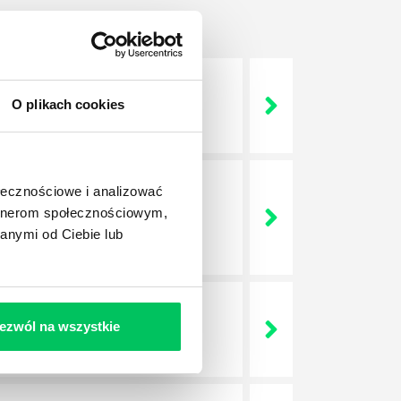
O plikach cookies
 życie? Od kiedy ich
ołecznościowe i analizować
a jest w niej także dokładnie
artnerom społecznościowym,
dokładniej wygląda? Czy z
anymi od Ciebie lub
ezwól na wszystkie
lega? Kogo w zasadzie
j.