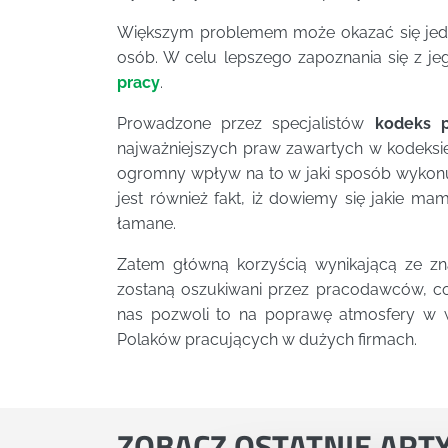
Większym problemem może okazać się jed
osób. W celu lepszego zapoznania się z j
pracy
.
Prowadzone przez specjalistów
kodeks p
najważniejszych praw zawartych w kodeksi
ogromny wpływ na to w jaki sposób wykon
jest również fakt, iż dowiemy się jakie m
łamane.
Zatem główną korzyścią wynikającą ze zn
zostaną oszukiwani przez pracodawców, co
nas pozwoli to na poprawę atmosfery w w
Polaków pracujących w dużych firmach.
ZOBACZ
OSTATNIE ART