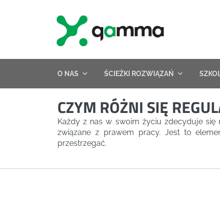
Skip
to
content
O NAS
ŚCIEŻKI ROZWIĄZAŃ
SZKO
CZYM RÓŻNI SIĘ REGU
Każdy z nas w swoim życiu zdecyduje się 
związane z prawem pracy. Jest to elemen
przestrzegać.