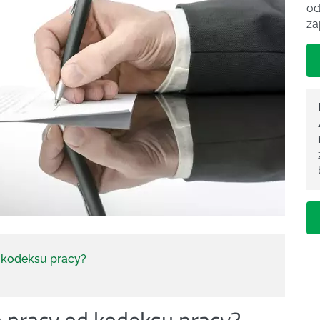
od
za
d kodeksu pracy?
n pracy od kodeksu pracy?