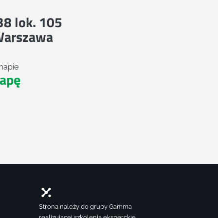
 38 lok. 105
Warszawa
mapie
apę
Strona należy do grupy Gamma
realizującej szkolenia eksperckie,