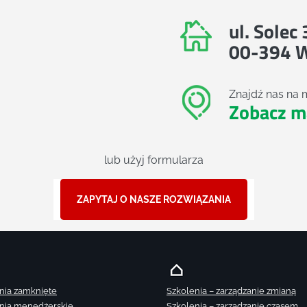
ul. Solec
00-394 
Znajdź nas na 
Zobacz m
lub użyj formularza
ZAPYTAJ O NASZE ROZWIĄZANIA
nia zamknięte
Szkolenia – zarządzanie zmianą
nia menedżerskie
Szkolenia – zarządzanie czasem