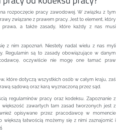
 na rozpoczęcie pracy zawodowej. W związku z tym
rawy związane z prawem pracy. Jest to element, który
z prawa, a także zasady, które każdy z nas musi
ę z nim zapoznań. Niestety nadal wielu z nas myli
acy. Regulamin są to zasady obowiązujące w danym
acodawcę, oczywiście nie mogę one łamać praw
ów, które dotyczą wszystkich osób w całym kraju, zaś
sprawą sądową oraz karą wyznaczoną przez sąd.
ścią regulaminów pracy oraz kodeksu. Zapoznanie z
ż większość zawartych tam zasad tworzonych jest z
wnież opisywane przez pracodawcę w momencie
żo większą łatwością możemy się z nimi zaznajomić i
j.