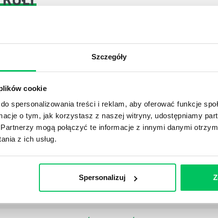
DPADACH?
Szczegóły
awą dla każdej firmy. Kiedy dokładnie nowe przepisy wejdą w
ekwowane? Z czym trzeba się tutaj na pewno liczyć?
 plików cookie
NIE ŚRODOWISKA - CO WARTO WIEDZIEĆ?
do spersonalizowania treści i reklam, aby oferować funkcje sp
 każdego z nas – bez wyjątku. Warto podkreślić, że określon
ormacje o tym, jak korzystasz z naszej witryny, udostępniamy p
 drzew musi być gdziekolwiek zgłaszana? Jak to w zasadzie 
Partnerzy mogą połączyć te informacje z innymi danymi otrzym
iek?
nia z ich usług.
Spersonalizuj
Z
awo w ustawodawstwie polskim. Na czym dokładniej ono po
 prawa wodnego? Na te pytania odpowiemy pokrótce poniże