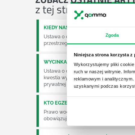
z tej strefy wiedzy
KIEDY NASTĄPI ZMIANA USTAWY O O
Zgoda
Ustawa o odpadach jest dość istotną ust
przestrzeganie będzie już normalnie egz
Niniejsza strona korzysta z
WYCINKA DRZEW A USTAWA O OCHRO
Wykorzystujemy pliki cookie 
Ustawa o ochronie środowiska obowiązuje
ruch w naszej witrynie. Inf
kwestia wycinki drzew. Czy taka wycinka
reklamowym i analitycznym. 
prywatnej posesji można wyciąć cokolw
uzyskanymi podczas korzysta
KTO EGZEKWUJE PRAWO WODNE?
Prawo wodne to dość skomplikowane pr
obowiązuje? Jak wygląda egzekwowanie