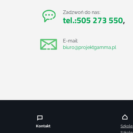
Zadzwoń do nas:
tel.:505 273 550
,
E-mail:
biuro@projektgamma.pl
Kontakt
Szkole
Szkole