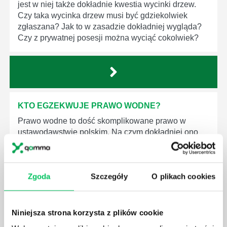
jest w niej także dokładnie kwestia wycinki drzew.
Czy taka wycinka drzew musi być gdziekolwiek
zgłaszana? Jak to w zasadzie dokładniej wygląda?
Czy z prywatnej posesji można wyciąć cokolwiek?
KTO EGZEKWUJE PRAWO WODNE?
Prawo wodne to dość skomplikowane prawo w
ustawodawstwie polskim. Na czym dokładniej ono
polega? Kogo w zasadzie obowiązuje? Jak wygląda
egzekwowanie prawa wodnego? Na te pytania
odpowiemy pokrótce poniżej.
Zgoda
Szczegóły
O plikach cookies
Niniejsza strona korzysta z plików cookie