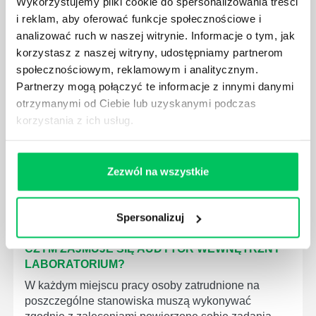
Wykorzystujemy pliki cookie do spersonalizowania treści
GDZIE MOŻEMY ZAPOZNAĆ SIĘ Z
i reklam, aby oferować funkcje społecznościowe i
WYMAGANIAMI NORM JAKOŚCI WYROBÓW
analizować ruch w naszej witrynie. Informacje o tym, jak
MEDYCZNYCH?
korzystasz z naszej witryny, udostępniamy partnerom
W związku z ogromnym rozwojem dzisiejszego
społecznościowym, reklamowym i analitycznym.
społeczeństwa wprowadzane jest coraz więcej reguł,
Partnerzy mogą połączyć te informacje z innymi danymi
które mają za zadanie poprawić poszczególne
otrzymanymi od Ciebie lub uzyskanymi podczas
dziedziny gospodarki. Dzięki nim wszystkie firmy
korzystania z ich usług.
będą zobowiązane przestrzegać zasad, których
wprowadzenie dąży do ujednolicenia jakości
produktów, które trafiają do klientów.
Zezwól na wszystkie
Spersonalizuj
CZYM ZAJMUJE SIĘ AUDYTOR WEWNĘTRZNY
LABORATORIUM?
W każdym miejscu pracy osoby zatrudnione na
poszczególne stanowiska muszą wykonywać