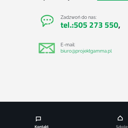
Zadzwoń do nas:
tel.:505 273 550
,
E-mail:
biuro@projektgamma.pl
Kontakt
Szkole