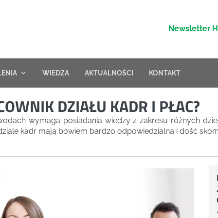
Newsletter 
LENIA
WIEDZA
AKTUALNOŚCI
KONTAKT
COWNIK DZIAŁU KADR I PŁAC?
zawodach wymaga posiadania wiedzy z zakresu różnych dzi
w dziale kadr mają bowiem bardzo odpowiedzialną i dość sko