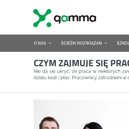
Skip
to
content
O NAS
ŚCIEŻKI ROZWIĄZAŃ
SZKO
CZYM ZAJMUJE SIĘ PRA
Nie da się ukryć, że praca w niektórych 
działu kadr i płac. Pracownicy zatrudnieni 