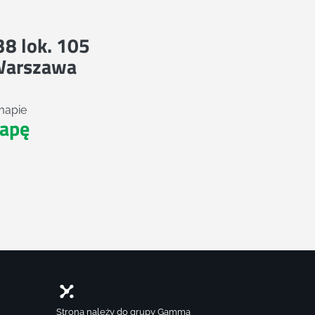
 38 lok. 105
Warszawa
mapie
apę
Strona należy do grupy Gamma