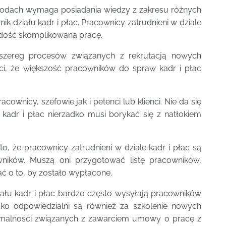
awodach wymaga posiadania wiedzy z zakresu różnych
k działu kadr i płac. Pracownicy zatrudnieni w dziale
 dość skomplikowaną pracę.
 szereg procesów związanych z rekrutacją nowych
ci, że większość pracowników do spraw kadr i płac
cownicy, szefowie jak i petenci lub klienci. Nie da się
 kadr i płac nierzadko musi borykać się z natłokiem
, że pracownicy zatrudnieni w dziale kadr i płac są
wników. Muszą oni przygotować listę pracowników,
ać o to, by zostało wypłacone.
iału kadr i płac bardzo często wysyłają pracowników
dko odpowiedzialni są również za szkolenie nowych
ormalności związanych z zawarciem umowy o pracę z