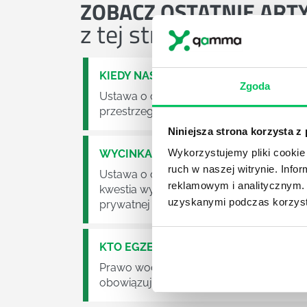
ZOBACZ
OSTATNIE ART
z tej strefy wiedzy
KIEDY NASTĄPI ZMIANA USTAWY O O
Zgoda
Ustawa o odpadach jest dość istotną ust
przestrzeganie będzie już normalnie egz
Niniejsza strona korzysta z
Wykorzystujemy pliki cookie 
WYCINKA DRZEW A USTAWA O OCHRO
ruch w naszej witrynie. Inf
Ustawa o ochronie środowiska obowiązuje
reklamowym i analitycznym. 
kwestia wycinki drzew. Czy taka wycinka
uzyskanymi podczas korzysta
prywatnej posesji można wyciąć cokolw
KTO EGZEKWUJE PRAWO WODNE?
Prawo wodne to dość skomplikowane pr
obowiązuje? Jak wygląda egzekwowanie