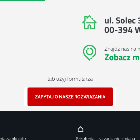
ul. Solec
00-394 
Znajdź nas na 
Zobacz m
lub użyj formularza
ZAPYTAJ O NASZE ROZWIĄZANIA
nia zamknięte
Szkolenia – zarządzanie zmianą