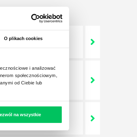
O plikach cookies
 życie? Od kiedy ich
ołecznościowe i analizować
artnerom społecznościowym,
a jest w niej także dokładnie
anymi od Ciebie lub
dokładniej wygląda? Czy z
ezwól na wszystkie
lega? Kogo w zasadzie
j.