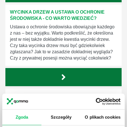
WYCINKA DRZEW A USTAWA O OCHRONIE
ŚRODOWISKA - CO WARTO WIEDZIEĆ?
Ustawa o ochronie środowiska obowiązuje każdego
z nas – bez wyjątku. Warto podkreślić, że określona
jest w niej także dokładnie kwestia wycinki drzew.
Czy taka wycinka drzew musi być gdziekolwiek
zgłaszana? Jak to w zasadzie dokładniej wygląda?
Czy z prywatnej posesji można wyciąć cokolwiek?
KTO EGZEKWUJE PRAWO WODNE?
Prawo wodne to dość skomplikowane prawo w
ustawodawstwie polskim. Na czym dokładniej ono
polega? Kogo w zasadzie obowiązuje? Jak wygląda
Zgoda
Szczegóły
O plikach cookies
egzekwowanie prawa wodnego? Na te pytania