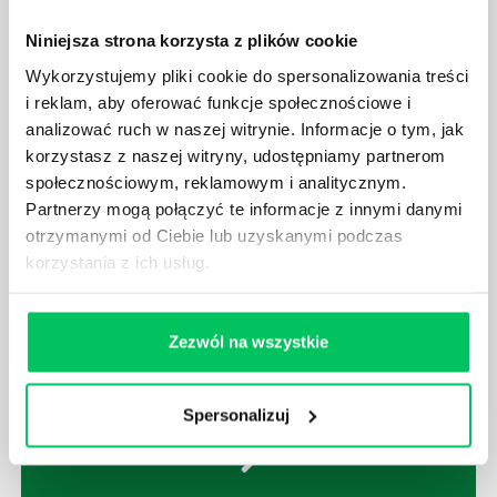
odpowiemy pokrótce poniżej.
Niniejsza strona korzysta z plików cookie
Wykorzystujemy pliki cookie do spersonalizowania treści
i reklam, aby oferować funkcje społecznościowe i
analizować ruch w naszej witrynie. Informacje o tym, jak
korzystasz z naszej witryny, udostępniamy partnerom
GDZIE MOŻEMY ZAPOZNAĆ SIĘ Z
społecznościowym, reklamowym i analitycznym.
WYMAGANIAMI NORM JAKOŚCI WYROBÓW
MEDYCZNYCH?
Partnerzy mogą połączyć te informacje z innymi danymi
otrzymanymi od Ciebie lub uzyskanymi podczas
W związku z ogromnym rozwojem dzisiejszego
korzystania z ich usług.
społeczeństwa wprowadzane jest coraz więcej reguł,
które mają za zadanie poprawić poszczególne
dziedziny gospodarki. Dzięki nim wszystkie firmy
będą zobowiązane przestrzegać zasad, których
Zezwól na wszystkie
wprowadzenie dąży do ujednolicenia jakości
produktów, które trafiają do klientów.
Spersonalizuj