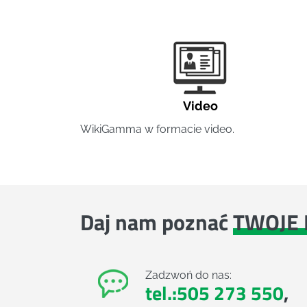
Video
WikiGamma w formacie video.
Daj nam poznać
TWOJE 
Zadzwoń do nas:
tel.:505 273 550
,