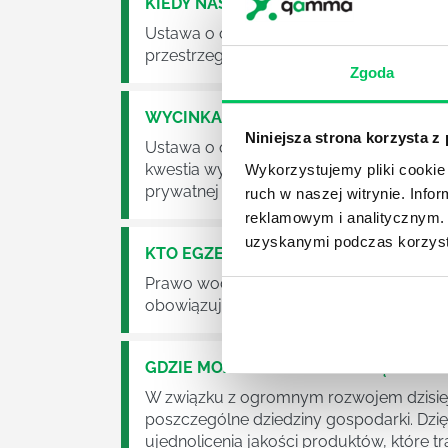
KIEDY NASTĄPI ZMIANA USTAWY O O
Ustawa o odpadach jest dość istotną ust
przestrzeganie będzie już normalnie egz
Zgoda
WYCINKA DRZEW A USTAWA O OCHRO
Niniejsza strona korzysta z
Ustawa o ochronie środowiska obowiązuje
kwestia wycinki drzew. Czy taka wycinka
Wykorzystujemy pliki cookie 
prywatnej posesji można wyciąć cokolw
ruch w naszej witrynie. Inf
reklamowym i analitycznym. 
uzyskanymi podczas korzysta
KTO EGZEKWUJE PRAWO WODNE?
Prawo wodne to dość skomplikowane pr
obowiązuje? Jak wygląda egzekwowanie
GDZIE MOŻEMY ZAPOZNAĆ SIĘ Z WY
W związku z ogromnym rozwojem dzisiej
poszczególne dziedziny gospodarki. Dzi
ujednolicenia jakości produktów, które tra