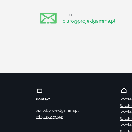
E-mail:
biuro@projektgamma.pl
Kontakt
Szkole
Szkole
biuro@projektgamma.pl
Szkole
tel.: 505 273 550
Szkole
Szkole
Szkole