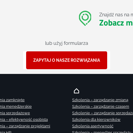
Znajdź nas na 
Zobacz m
lub użyj formularza
ZAPYTAJ O NASZE ROZWIĄZANIA
nia zamknięte
Szkolenia – zarządzanie zmianą
nia menedżerskie
Szkolenia – zarządzanie czasem
nia sprzedażowe
Szkolenie – zarządzanie sprzedaż
nia – efektywność osobista
Szkolenia dla kierowników
nia – zarządzanie projektami
Szkolenia asertywność
nia HR
Szkolenia – menedżer sprzedaży