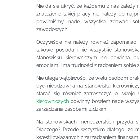
Nie da się ukryć, że każdemu z nas zależy 
znalezienie takiej pracy nie należy do na
powinniśmy nade wszystko zdawać sob
zawodowych.
Oczywiście nie należy również zapominać 
takowe posiada i nie wszystkie stanowis
stanowisku kierowniczym nie powinna pr
emocjami i ma trudności z radzeniem sobie z
Nie ulega wątpliwości, że wielu osobom brak
być nieodzowna na stanowisku kierownicz
starać się również zatroszczyć o swoje
kierowniczych
powinny bowiem nade wszystk
zarządzania zasobami ludzkimi.
Na stanowiskach menedżerskich przyda si
Dlaczego? Przede wszystkim dlatego, że m
kwestii związanych z zarządzaniem finansam