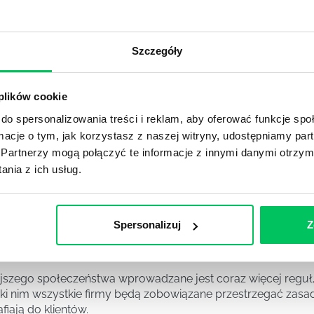
DPADACH?
awą dla każdej firmy. Kiedy dokładnie nowe przepisy wejdą w
ekwowane? Z czym trzeba się tutaj na pewno liczyć?
Szczegóły
NIE ŚRODOWISKA - CO WARTO WIEDZIEĆ?
 plików cookie
 każdego z nas – bez wyjątku. Warto podkreślić, że określon
 drzew musi być gdziekolwiek zgłaszana? Jak to w zasadzie 
do spersonalizowania treści i reklam, aby oferować funkcje sp
iek?
ormacje o tym, jak korzystasz z naszej witryny, udostępniamy p
Partnerzy mogą połączyć te informacje z innymi danymi otrzym
nia z ich usług.
awo w ustawodawstwie polskim. Na czym dokładniej ono po
 prawa wodnego? Na te pytania odpowiemy pokrótce poniże
Spersonalizuj
Z
MAGANIAMI NORM JAKOŚCI WYROBÓW MEDYCZNYCH?
szego społeczeństwa wprowadzane jest coraz więcej reguł,
ęki nim wszystkie firmy będą zobowiązane przestrzegać zas
fiają do klientów.