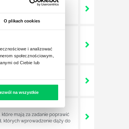
 życie? Od kiedy ich
O plikach cookies
a jest w niej także dokładnie
dokładniej wygląda? Czy z
ołecznościowe i analizować
artnerom społecznościowym,
anymi od Ciebie lub
lega? Kogo w zasadzie
j.
ezwól na wszystkie
 które mają za zadanie poprawić
ad, których wprowadzenie dąży do