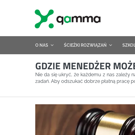
Skip
to
content
O NAS
ŚCIEŻKI ROZWIĄZAŃ
SZKO
GDZIE MENEDŻER MOŻE
Nie da się ukryć, że każdemu z nas zależy n
zadań. Aby odszukać dobrze płatną pracę 