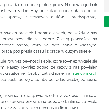
na posiadaniu dobrze płatnej pracy. Na pewno jednak
jprostszych zadań. Aby odszukać dobrze płatną pracę
ie sprawę z własnych atutów i predyspozycji
o swoich brakach i ograniczeniach, bo każdy z nas
ka pracy będą dla nas dobre. Z całą pewnością na
acować osoba, która nie radzi sobie z własnymi
 pracą pod presją czasu i z pracą w dużym stresie.
uje również pewności siebie, która również wydaje się
ym. Należy również dodać, że każdy z nas powinien
 wykształcenie. Osoby zatrudnione na
stanowiskach
o postarać się o to, aby posiadać wiedzę odnośnie
ę również niewątpliwie wiedza z zakresu finansów.
enedżerowie przeważnie odpowiedzialni są za wiele
i oraz z zarządzaniem płynnością finansową.