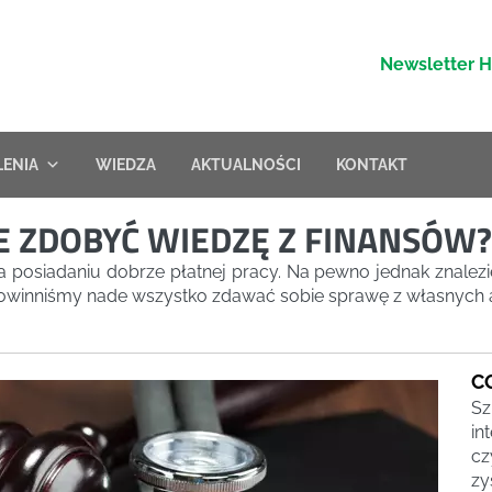
Newsletter 
LENIA
WIEDZA
AKTUALNOŚCI
KONTAKT
 ZDOBYĆ WIEDZĘ Z FINANSÓW?
a posiadaniu dobrze płatnej pracy. Na pewno jednak znalezie
powinniśmy nade wszystko zdawać sobie sprawę z własnych 
C
Sz
in
cz
zy