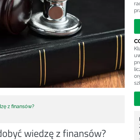
ra
pr
C
Kl
uw
pr
li
or
sz
zę z finansów?
obyć wiedzę z finansów?