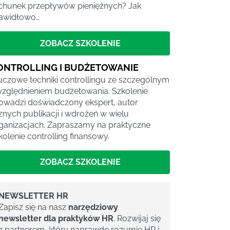
chunek przepływów pieniężnych? Jak
awidłowo…
ZOBACZ SZKOLENIE
ONTROLLING I BUDŻETOWANIE
uczowe techniki controllingu ze szczególnym
zględnieniem budżetowania. Szkolenie
owadzi doświadczony ekspert, autor
cznych publikacji i wdrożeń w wielu
ganizacjach. Zapraszamy na praktyczne
kolenie controlling finansowy.
ZOBACZ SZKOLENIE
NEWSLETTER HR
Zapisz się na nasz
narzędziowy
newsletter dla praktyków HR
. Rozwijaj się
z partnerem, który naprawdę rozumie HR i