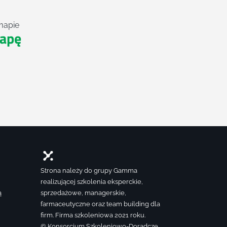
mapie
apę
Strona należy do grupy Gamma
realizującej szkolenia eksperckie,
ą
sprzedażowe, managerskie,
farmaceutyczne oraz team building dla
firm. Firma szkoleniowa 2021 roku.
© Konsorcjum Szkoleniowo-Doradcze