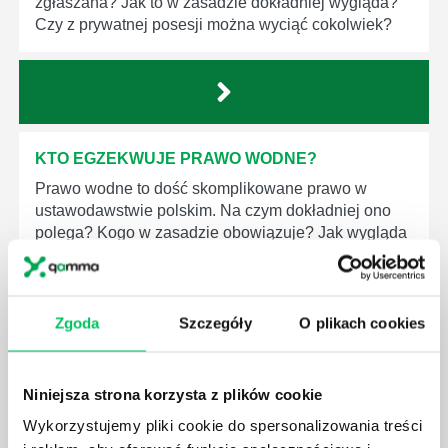
zgłaszana? Jak to w zasadzie dokładniej wygląda?
Czy z prywatnej posesji można wyciąć cokolwiek?
KTO EGZEKWUJE PRAWO WODNE?
Prawo wodne to dość skomplikowane prawo w
ustawodawstwie polskim. Na czym dokładniej ono
polega? Kogo w zasadzie obowiązuje? Jak wygląda
egzekwowanie prawa wodnego? Na te pytania
odpowiemy pokrótce poniżej.
Zgoda
Szczegóły
O plikach cookies
Niniejsza strona korzysta z plików cookie
GDZIE MOŻEMY ZAPOZNAĆ SIĘ Z
Wykorzystujemy pliki cookie do spersonalizowania treści
WYMAGANIAMI NORM JAKOŚCI WYROBÓW