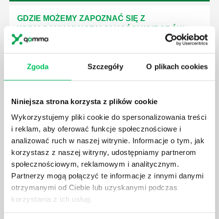
GDZIE MOŻEMY ZAPOZNAĆ SIĘ Z
WYMAGANIAMI NORM JAKOŚCI WYROBÓW
MEDYCZNYCH?
W związku z ogromnym rozwojem dzisiejszego
społeczeństwa wprowadzane jest coraz więcej reguł,
Zgoda
Szczegóły
O plikach cookies
które mają za zadanie poprawić poszczególne
dziedziny gospodarki. Dzięki nim wszystkie firmy
będą zobowiązane przestrzegać zasad, których
Niniejsza strona korzysta z plików cookie
wprowadzenie dąży do ujednolicenia jakości
Wykorzystujemy pliki cookie do spersonalizowania treści
produktów, które trafiają do klientów.
i reklam, aby oferować funkcje społecznościowe i
analizować ruch w naszej witrynie. Informacje o tym, jak
korzystasz z naszej witryny, udostępniamy partnerom
społecznościowym, reklamowym i analitycznym.
Partnerzy mogą połączyć te informacje z innymi danymi
CZYM ZAJMUJE SIĘ AUDYTOR WEWNĘTRZNY
otrzymanymi od Ciebie lub uzyskanymi podczas
LABORATORIUM?
korzystania z ich usług.
W każdym miejscu pracy osoby zatrudnione na