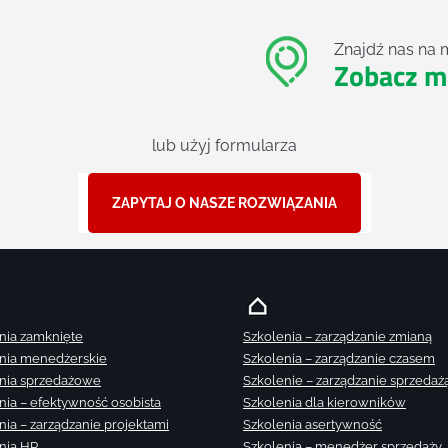
Znajdź nas na 
Zobacz m
lub użyj formularza
ZAPYTAJ O NASZE ROZWIĄZANIA
nia zamknięte
Szkolenia – zarządzanie zmianą
nia menedżerskie
Szkolenia – zarządzanie czasem
nia sprzedażowe
Szkolenie – zarządzanie sprzedaż
nia – efektywność osobista
Szkolenia dla kierowników
nia – zarządzanie projektami
Szkolenia asertywność
nia HR
Szkolenia – menedżer sprzedaży