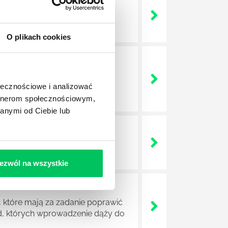
 życie? Od kiedy ich
O plikach cookies
a jest w niej także dokładnie
dokładniej wygląda? Czy z
ołecznościowe i analizować
artnerom społecznościowym,
anymi od Ciebie lub
lega? Kogo w zasadzie
j.
ezwól na wszystkie
 które mają za zadanie poprawić
ad, których wprowadzenie dąży do