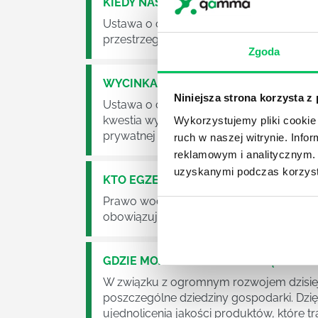
KIEDY NASTĄPI ZMIANA USTAWY O O
Ustawa o odpadach jest dość istotną ust
przestrzeganie będzie już normalnie egz
Zgoda
WYCINKA DRZEW A USTAWA O OCHRO
Niniejsza strona korzysta z
Ustawa o ochronie środowiska obowiązuje
kwestia wycinki drzew. Czy taka wycinka
Wykorzystujemy pliki cookie 
prywatnej posesji można wyciąć cokolw
ruch w naszej witrynie. Inf
reklamowym i analitycznym. 
uzyskanymi podczas korzysta
KTO EGZEKWUJE PRAWO WODNE?
Prawo wodne to dość skomplikowane pr
obowiązuje? Jak wygląda egzekwowanie
GDZIE MOŻEMY ZAPOZNAĆ SIĘ Z WY
W związku z ogromnym rozwojem dzisiej
poszczególne dziedziny gospodarki. Dzi
ujednolicenia jakości produktów, które tra