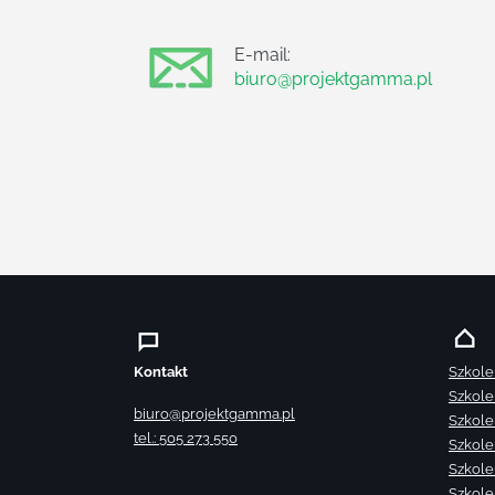
E-mail:
biuro@projektgamma.pl
Kontakt
Szkole
Szkole
biuro@projektgamma.pl
Szkole
tel.: 505 273 550
Szkole
Szkole
Szkole