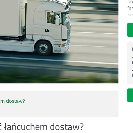
po
fi
ko
hem dostaw?
ać łańcuchem dostaw?