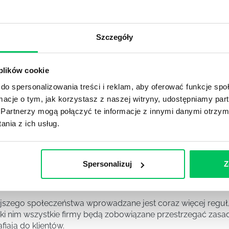
DPADACH?
awą dla każdej firmy. Kiedy dokładnie nowe przepisy wejdą w
ekwowane? Z czym trzeba się tutaj na pewno liczyć?
Szczegóły
NIE ŚRODOWISKA - CO WARTO WIEDZIEĆ?
 plików cookie
 każdego z nas – bez wyjątku. Warto podkreślić, że określon
 drzew musi być gdziekolwiek zgłaszana? Jak to w zasadzie 
do spersonalizowania treści i reklam, aby oferować funkcje sp
iek?
ormacje o tym, jak korzystasz z naszej witryny, udostępniamy p
Partnerzy mogą połączyć te informacje z innymi danymi otrzym
nia z ich usług.
awo w ustawodawstwie polskim. Na czym dokładniej ono po
 prawa wodnego? Na te pytania odpowiemy pokrótce poniże
Spersonalizuj
Z
MAGANIAMI NORM JAKOŚCI WYROBÓW MEDYCZNYCH?
szego społeczeństwa wprowadzane jest coraz więcej reguł,
ęki nim wszystkie firmy będą zobowiązane przestrzegać zas
fiają do klientów.