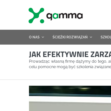
Skip
to
content
O NAS
ŚCIEŻKI ROZWIĄZAŃ
SZKO
JAK EFEKTYWNIE ZAR
Prowadząc własną firmę dążymy do tego, ab
celu pomocne mogą być szkolenia związane 