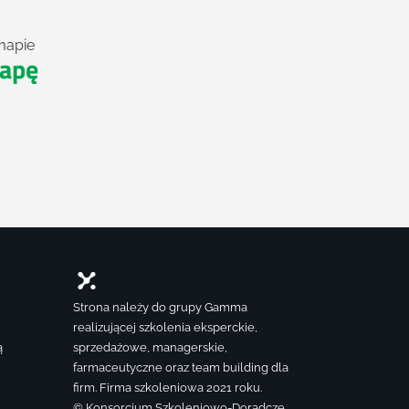
mapie
apę
Strona należy do grupy Gamma
realizującej szkolenia eksperckie,
ą
sprzedażowe, managerskie,
farmaceutyczne oraz team building dla
firm. Firma szkoleniowa 2021 roku.
© Konsorcjum Szkoleniowo-Doradcze