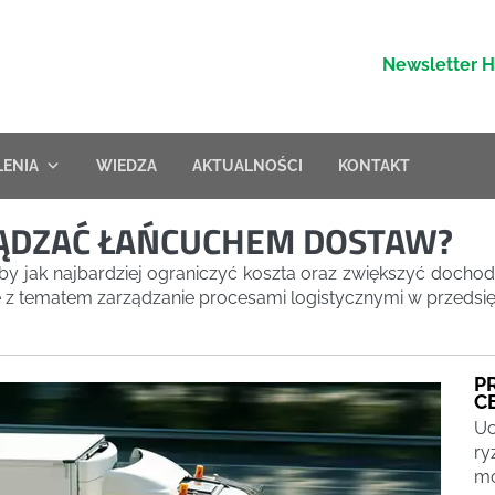
Newsletter 
LENIA
WIEDZA
AKTUALNOŚCI
KONTAKT
ZĄDZAĆ ŁAŃCUCHEM DOSTAW?
y jak najbardziej ograniczyć koszta oraz zwiększyć docho
z tematem zarządzanie procesami logistycznymi w przedsięb
P
C
Uc
ry
mo