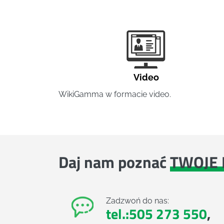
Video
WikiGamma w formacie video.
Daj nam poznać
TWOJE 
Zadzwoń do nas:
tel.:505 273 550
,