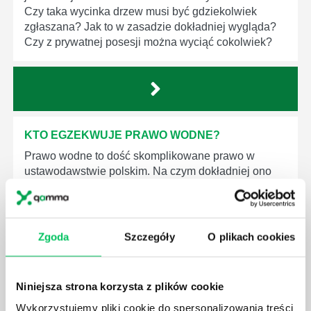
Czy taka wycinka drzew musi być gdziekolwiek
zgłaszana? Jak to w zasadzie dokładniej wygląda?
Czy z prywatnej posesji można wyciąć cokolwiek?
KTO EGZEKWUJE PRAWO WODNE?
Prawo wodne to dość skomplikowane prawo w
ustawodawstwie polskim. Na czym dokładniej ono
polega? Kogo w zasadzie obowiązuje? Jak wygląda
egzekwowanie prawa wodnego? Na te pytania
odpowiemy pokrótce poniżej.
Zgoda
Szczegóły
O plikach cookies
Niniejsza strona korzysta z plików cookie
Wykorzystujemy pliki cookie do spersonalizowania treści
GDZIE MOŻEMY ZAPOZNAĆ SIĘ Z