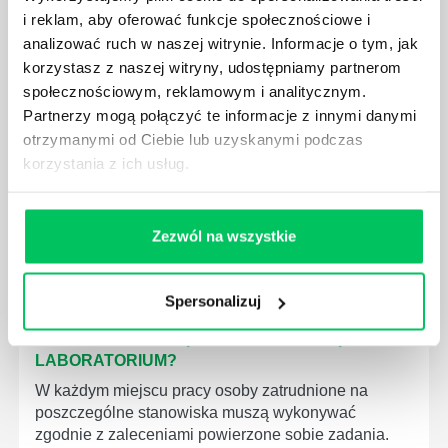
i reklam, aby oferować funkcje społecznościowe i
WYMAGANIAMI NORM JAKOŚCI WYROBÓW
MEDYCZNYCH?
analizować ruch w naszej witrynie. Informacje o tym, jak
korzystasz z naszej witryny, udostępniamy partnerom
W związku z ogromnym rozwojem dzisiejszego
społecznościowym, reklamowym i analitycznym.
społeczeństwa wprowadzane jest coraz więcej reguł,
Partnerzy mogą połączyć te informacje z innymi danymi
które mają za zadanie poprawić poszczególne
dziedziny gospodarki. Dzięki nim wszystkie firmy
otrzymanymi od Ciebie lub uzyskanymi podczas
będą zobowiązane przestrzegać zasad, których
korzystania z ich usług.
wprowadzenie dąży do ujednolicenia jakości
produktów, które trafiają do klientów.
Zezwól na wszystkie
Spersonalizuj
CZYM ZAJMUJE SIĘ AUDYTOR WEWNĘTRZNY
LABORATORIUM?
W każdym miejscu pracy osoby zatrudnione na
poszczególne stanowiska muszą wykonywać
zgodnie z zaleceniami powierzone sobie zadania.