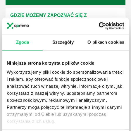
GDZIE MOŻEMY ZAPOZNAĆ SIĘ Z
WYMAGANIAMI NORM JAKOŚCI WYROBÓW
MEDYCZNYCH?
W związku z ogromnym rozwojem dzisiejszego
Zgoda
Szczegóły
O plikach cookies
społeczeństwa wprowadzane jest coraz więcej reguł,
które mają za zadanie poprawić poszczególne
dziedziny gospodarki. Dzięki nim wszystkie firmy
będą zobowiązane przestrzegać zasad, których
Niniejsza strona korzysta z plików cookie
wprowadzenie dąży do ujednolicenia jakości
Wykorzystujemy pliki cookie do spersonalizowania treści
produktów, które trafiają do klientów.
i reklam, aby oferować funkcje społecznościowe i
analizować ruch w naszej witrynie. Informacje o tym, jak
korzystasz z naszej witryny, udostępniamy partnerom
społecznościowym, reklamowym i analitycznym.
Partnerzy mogą połączyć te informacje z innymi danymi
otrzymanymi od Ciebie lub uzyskanymi podczas
CZYM ZAJMUJE SIĘ AUDYTOR WEWNĘTRZNY
korzystania z ich usług.
LABORATORIUM?
W każdym miejscu pracy osoby zatrudnione na