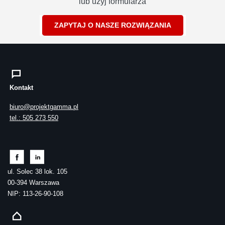
lub użyj formularza
ZAPYTAJ O NASZE ROZWIĄZANIA
Kontakt
biuro@projektgamma.pl
tel.: 505 273 550
ul. Solec 38 lok. 105
00-394 Warszawa
NIP: 113-26-90-108