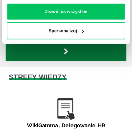
poszczególne stanowiska muszą wykonywać
Zezwól na wszystkie
zgodnie z zaleceniami powierzone sobie zadania.
Ich obowiązkiem jest przestrzeganie panujących w
danej firmie zasad nie tylko pod względem jakości
Spersonalizuj
wykonywanej pracy, ale również bezpieczeństwa.
STREFY WIEDZY
WikiGamma
,
Delegowanie
,
HR