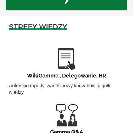
STREFY WIEDZY
WikiGamma
,
Delegowanie
,
HR
Autorskie raporty, wartościowy know-how, pigułki
wiedzy.
Gamma Q&A