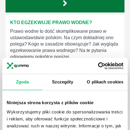
KTO EGZEKWUJE PRAWO WODNE?
Prawo wodne to dość skomplikowane prawo w
ustawodawstwie polskim. Na czym dokładniej ono
polega? Kogo w zasadzie obowiązuje? Jak wygląda
egzekwowanie prawa wodnego? Na te pytania
odpowiemy pokrótce poniżej.
Zgoda
Szczegóły
O plikach cookies
GDZIE MOŻEMY ZAPOZNAĆ SIĘ Z
WYMAGANIAMI NORM JAKOŚCI WYROBÓW
Niniejsza strona korzysta z plików cookie
MEDYCZNYCH?
Wykorzystujemy pliki cookie do spersonalizowania treści
W związku z ogromnym rozwojem dzisiejszego
i reklam, aby oferować funkcje społecznościowe i
społeczeństwa wprowadzane jest coraz więcej reguł,
analizować ruch w naszej witrynie. Informacje o tym, jak
które mają za zadanie poprawić poszczególne