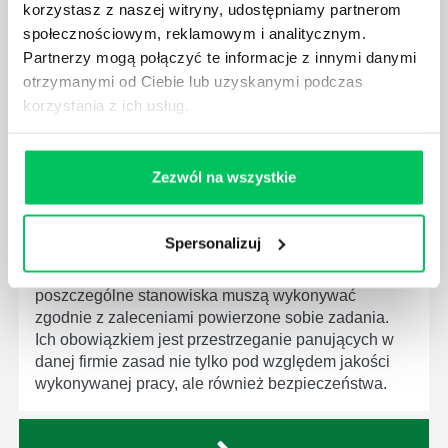
korzystasz z naszej witryny, udostępniamy partnerom
dziedziny gospodarki. Dzięki nim wszystkie firmy
społecznościowym, reklamowym i analitycznym.
będą zobowiązane przestrzegać zasad, których
Partnerzy mogą połączyć te informacje z innymi danymi
wprowadzenie dąży do ujednolicenia jakości
otrzymanymi od Ciebie lub uzyskanymi podczas
produktów, które trafiają do klientów.
korzystania z ich usług.
Zezwól na wszystkie
CZYM ZAJMUJE SIĘ AUDYTOR WEWNĘTRZNY
Spersonalizuj
LABORATORIUM?
W każdym miejscu pracy osoby zatrudnione na
poszczególne stanowiska muszą wykonywać
zgodnie z zaleceniami powierzone sobie zadania.
Ich obowiązkiem jest przestrzeganie panujących w
danej firmie zasad nie tylko pod względem jakości
wykonywanej pracy, ale również bezpieczeństwa.