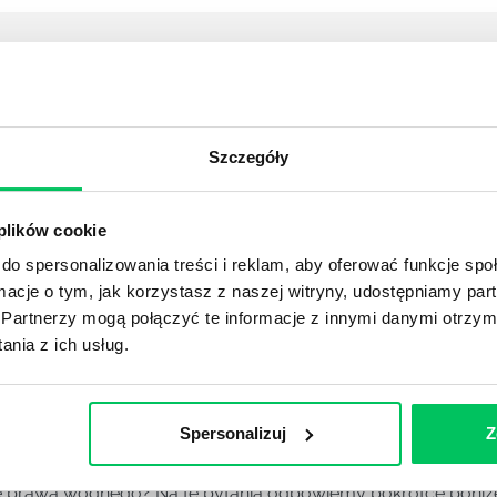
YKUŁY
DPADACH?
Szczegóły
awą dla każdej firmy. Kiedy dokładnie nowe przepisy wejdą w
ekwowane? Z czym trzeba się tutaj na pewno liczyć?
 plików cookie
do spersonalizowania treści i reklam, aby oferować funkcje sp
NIE ŚRODOWISKA - CO WARTO WIEDZIEĆ?
ormacje o tym, jak korzystasz z naszej witryny, udostępniamy p
 każdego z nas – bez wyjątku. Warto podkreślić, że określon
Partnerzy mogą połączyć te informacje z innymi danymi otrzym
 drzew musi być gdziekolwiek zgłaszana? Jak to w zasadzie 
nia z ich usług.
iek?
Spersonalizuj
Z
awo w ustawodawstwie polskim. Na czym dokładniej ono po
 prawa wodnego? Na te pytania odpowiemy pokrótce poniże