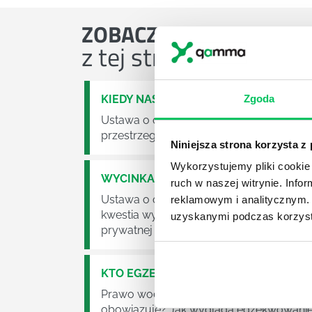
ZOBACZ
OSTATNIE ART
z tej strefy wiedzy
KIEDY NASTĄPI ZMIANA USTAWY O O
Zgoda
Ustawa o odpadach jest dość istotną ust
przestrzeganie będzie już normalnie egz
Niniejsza strona korzysta z
Wykorzystujemy pliki cookie 
WYCINKA DRZEW A USTAWA O OCHRO
ruch w naszej witrynie. Inf
Ustawa o ochronie środowiska obowiązuje
reklamowym i analitycznym. 
kwestia wycinki drzew. Czy taka wycinka
uzyskanymi podczas korzysta
prywatnej posesji można wyciąć cokolw
KTO EGZEKWUJE PRAWO WODNE?
Prawo wodne to dość skomplikowane pr
obowiązuje? Jak wygląda egzekwowanie