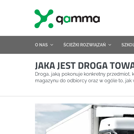
Skip
to
content
O NAS
ŚCIEŻKI ROZWIĄZAŃ
SZKO
JAKA JEST DROGA TOW
Droga, jaką pokonuje konkretny przedmiot, 
magazynu do odbiorcy oraz w ogóle to, ja