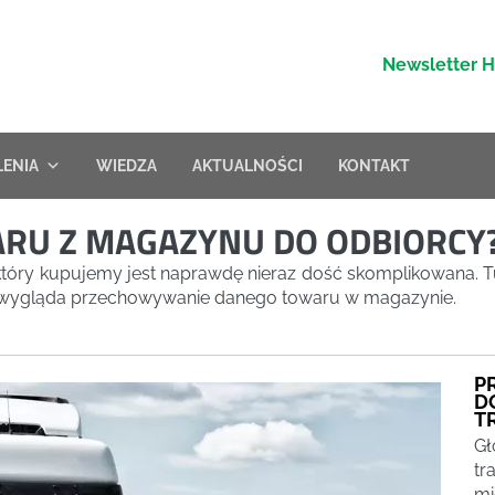
Newsletter 
LENIA
WIEDZA
AKTUALNOŚCI
KONTAKT
ARU Z MAGAZYNU DO ODBIORCY
który kupujemy jest naprawdę nieraz dość skomplikowana. 
k wygląda przechowywanie danego towaru w magazynie.
P
D
T
Gł
tr
mi