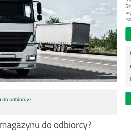
Sz
wy
ro
u do odbiorcy?
z magazynu do odbiorcy?