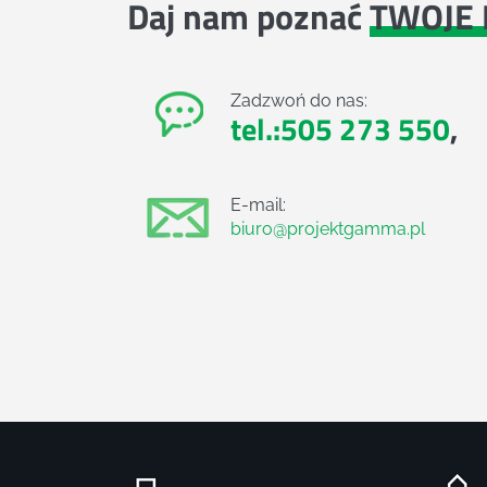
Daj nam poznać
TWOJE 
Zadzwoń do nas:
tel.:505 273 550
,
E-mail:
biuro@projektgamma.pl