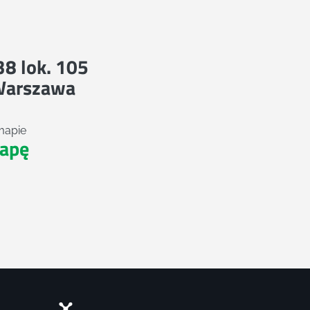
 38 lok. 105
Warszawa
mapie
apę