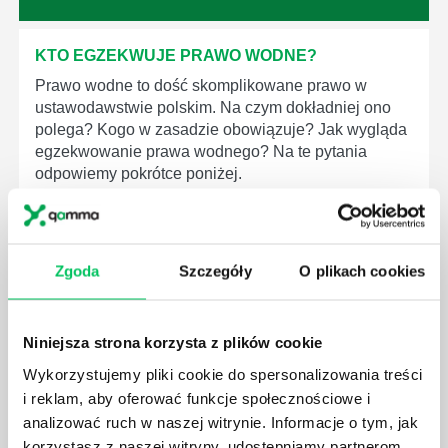
KTO EGZEKWUJE PRAWO WODNE?
Prawo wodne to dość skomplikowane prawo w
ustawodawstwie polskim. Na czym dokładniej ono
polega? Kogo w zasadzie obowiązuje? Jak wygląda
egzekwowanie prawa wodnego? Na te pytania
odpowiemy pokrótce poniżej.
Zgoda
Szczegóły
O plikach cookies
GDZIE MOŻEMY ZAPOZNAĆ SIĘ Z
WYMAGANIAMI NORM JAKOŚCI WYROBÓW
Niniejsza strona korzysta z plików cookie
MEDYCZNYCH?
Wykorzystujemy pliki cookie do spersonalizowania treści
W związku z ogromnym rozwojem dzisiejszego
i reklam, aby oferować funkcje społecznościowe i
społeczeństwa wprowadzane jest coraz więcej reguł,
analizować ruch w naszej witrynie. Informacje o tym, jak
które mają za zadanie poprawić poszczególne
korzystasz z naszej witryny, udostępniamy partnerom
dziedziny gospodarki. Dzięki nim wszystkie firmy