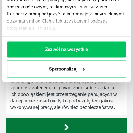
społecznościowym, reklamowym i analitycznym.
będą zobowiązane przestrzegać zasad, których
wprowadzenie dąży do ujednolicenia jakości
Partnerzy mogą połączyć te informacje z innymi danymi
produktów, które trafiają do klientów.
otrzymanymi od Ciebie lub uzyskanymi podczas
korzystania z ich usług.
Zezwól na wszystkie
CZYM ZAJMUJE SIĘ AUDYTOR WEWNĘTRZNY
LABORATORIUM?
Spersonalizuj
W każdym miejscu pracy osoby zatrudnione na
poszczególne stanowiska muszą wykonywać
zgodnie z zaleceniami powierzone sobie zadania.
Ich obowiązkiem jest przestrzeganie panujących w
danej firmie zasad nie tylko pod względem jakości
wykonywanej pracy, ale również bezpieczeństwa.