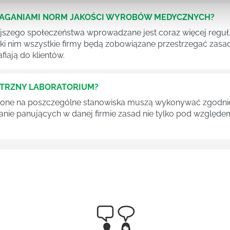
MAGANIAMI NORM JAKOŚCI WYROBÓW MEDYCZNYCH?
szego społeczeństwa wprowadzane jest coraz więcej reguł,
ęki nim wszystkie firmy będą zobowiązane przestrzegać zas
fiają do klientów.
ĘTRZNY LABORATORIUM?
one na poszczególne stanowiska muszą wykonywać zgodnie 
ganie panujących w danej firmie zasad nie tylko pod względe