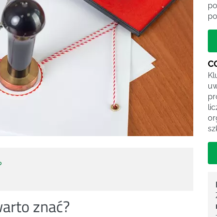
po
po
C
Kl
uw
pr
li
or
sz
?
warto znać?