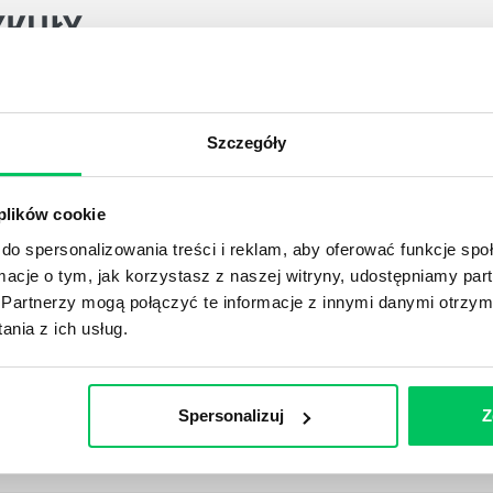
YKUŁY
DPADACH?
Szczegóły
awą dla każdej firmy. Kiedy dokładnie nowe przepisy wejdą w
ekwowane? Z czym trzeba się tutaj na pewno liczyć?
 plików cookie
do spersonalizowania treści i reklam, aby oferować funkcje sp
NIE ŚRODOWISKA - CO WARTO WIEDZIEĆ?
ormacje o tym, jak korzystasz z naszej witryny, udostępniamy p
 każdego z nas – bez wyjątku. Warto podkreślić, że określon
Partnerzy mogą połączyć te informacje z innymi danymi otrzym
 drzew musi być gdziekolwiek zgłaszana? Jak to w zasadzie 
nia z ich usług.
iek?
Spersonalizuj
Z
awo w ustawodawstwie polskim. Na czym dokładniej ono po
 prawa wodnego? Na te pytania odpowiemy pokrótce poniże