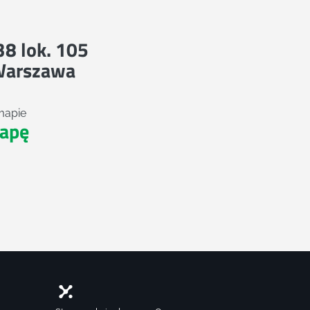
 38 lok. 105
Warszawa
mapie
apę