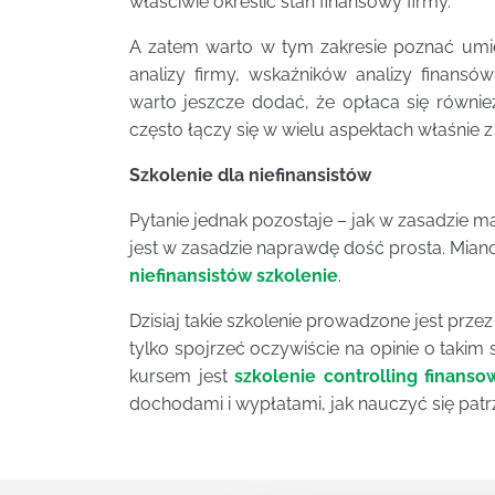
właściwie określić stan finansowy firmy.
A zatem warto w tym zakresie poznać umieję
analizy firmy, wskaźników analizy finansó
warto jeszcze dodać, że opłaca się równi
często łączy się w wielu aspektach właśnie z
Szkolenie dla niefinansistów
Pytanie jednak pozostaje – jak w zasadzie 
jest w zasadzie naprawdę dość prosta. Mia
niefinansistów szkolenie
.
Dzisiaj takie szkolenie prowadzone jest prz
tylko spojrzeć oczywiście na opinie o takim 
kursem jest
szkolenie controlling finanso
dochodami i wypłatami, jak nauczyć się patrz