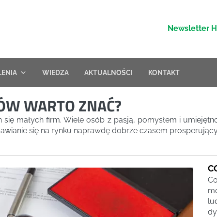
Newsletter 
LENIA
WIEDZA
AKTUALNOŚCI
KONTAKT
SÓW WARTO ZNAĆ?
ch się małych firm. Wiele osób z pasją, pomysłem i umiejętn
ojawianie się na rynku naprawdę dobrze czasem prosperujący
C
Co
mo
lu
dy