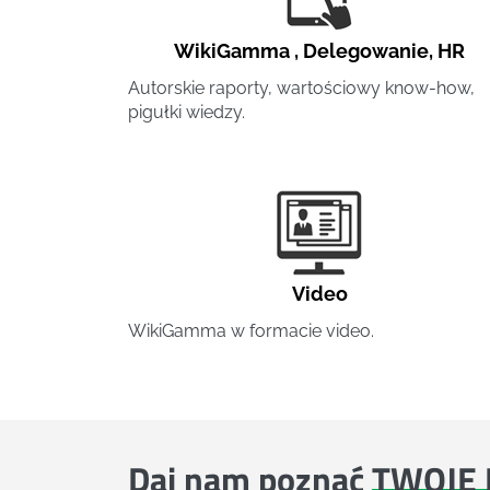
WikiGamma
,
Delegowanie
,
HR
Autorskie raporty, wartościowy know-how,
pigułki wiedzy.
Video
WikiGamma w formacie video.
Daj nam poznać
TWOJE 