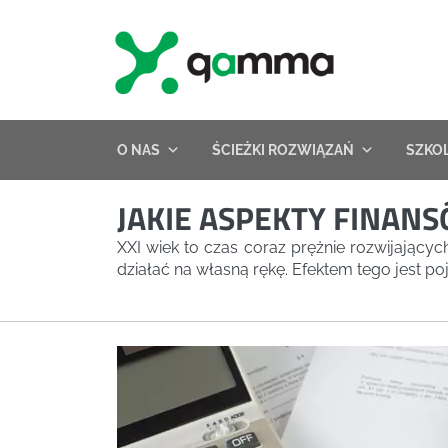
Skip
to
content
O NAS
ŚCIEŻKI ROZWIĄZAŃ
SZKO
JAKIE ASPEKTY FINAN
XXI wiek to czas coraz prężnie rozwijający
działać na własną rękę. Efektem tego jest p