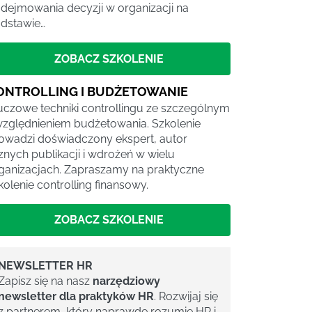
dejmowania decyzji w organizacji na
dstawie…
ZOBACZ SZKOLENIE
ONTROLLING I BUDŻETOWANIE
uczowe techniki controllingu ze szczególnym
zględnieniem budżetowania. Szkolenie
owadzi doświadczony ekspert, autor
cznych publikacji i wdrożeń w wielu
ganizacjach. Zapraszamy na praktyczne
kolenie controlling finansowy.
ZOBACZ SZKOLENIE
NEWSLETTER HR
Zapisz się na nasz
narzędziowy
newsletter dla praktyków HR
. Rozwijaj się
z partnerem, który naprawdę rozumie HR i