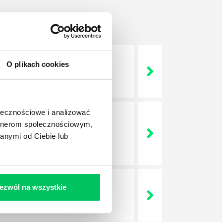
O plikach cookies
 życie? Od kiedy ich
ołecznościowe i analizować
artnerom społecznościowym,
a jest w niej także dokładnie
anymi od Ciebie lub
dokładniej wygląda? Czy z
ezwól na wszystkie
lega? Kogo w zasadzie
j.