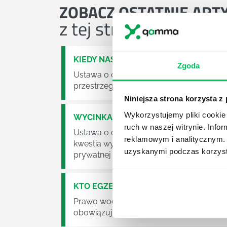
ZOBACZ
OSTATNIE ART
z tej strefy wiedzy
KIEDY NASTĄPI ZMIANA USTAWY O O
Zgoda
Ustawa o odpadach jest dość istotną ust
przestrzeganie będzie już normalnie egz
Niniejsza strona korzysta z
Wykorzystujemy pliki cookie 
WYCINKA DRZEW A USTAWA O OCHRO
ruch w naszej witrynie. Inf
Ustawa o ochronie środowiska obowiązuje
reklamowym i analitycznym. 
kwestia wycinki drzew. Czy taka wycinka
uzyskanymi podczas korzysta
prywatnej posesji można wyciąć cokolw
KTO EGZEKWUJE PRAWO WODNE?
Prawo wodne to dość skomplikowane pr
obowiązuje? Jak wygląda egzekwowanie