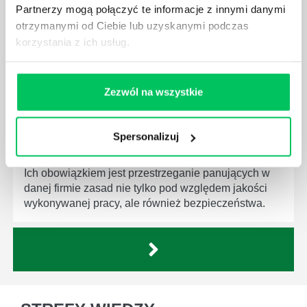
produktów, które trafiają do klientów.
Partnerzy mogą połączyć te informacje z innymi danymi
otrzymanymi od Ciebie lub uzyskanymi podczas
korzystania z ich usług.
Zezwól na wszystkie
CZYM ZAJMUJE SIĘ AUDYTOR WEWNĘTRZNY
LABORATORIUM?
W każdym miejscu pracy osoby zatrudnione na
Spersonalizuj
poszczególne stanowiska muszą wykonywać
zgodnie z zaleceniami powierzone sobie zadania.
Ich obowiązkiem jest przestrzeganie panujących w
danej firmie zasad nie tylko pod względem jakości
wykonywanej pracy, ale również bezpieczeństwa.