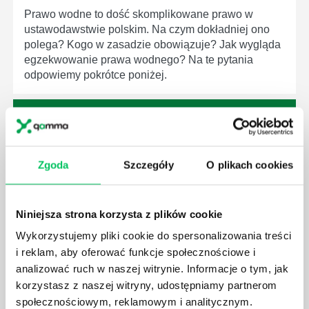
Prawo wodne to dość skomplikowane prawo w
ustawodawstwie polskim. Na czym dokładniej ono
polega? Kogo w zasadzie obowiązuje? Jak wygląda
egzekwowanie prawa wodnego? Na te pytania
odpowiemy pokrótce poniżej.
Zgoda
Szczegóły
O plikach cookies
GDZIE MOŻEMY ZAPOZNAĆ SIĘ Z
WYMAGANIAMI NORM JAKOŚCI WYROBÓW
MEDYCZNYCH?
Niniejsza strona korzysta z plików cookie
W związku z ogromnym rozwojem dzisiejszego
społeczeństwa wprowadzane jest coraz więcej reguł,
Wykorzystujemy pliki cookie do spersonalizowania treści
które mają za zadanie poprawić poszczególne
i reklam, aby oferować funkcje społecznościowe i
dziedziny gospodarki. Dzięki nim wszystkie firmy
analizować ruch w naszej witrynie. Informacje o tym, jak
będą zobowiązane przestrzegać zasad, których
korzystasz z naszej witryny, udostępniamy partnerom
wprowadzenie dąży do ujednolicenia jakości
społecznościowym, reklamowym i analitycznym.