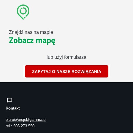
Znajdź nas na mapie
Zobacz mapę
lub użyj formularza
ZAPYTAJ O NASZE ROZWIĄZANIA
Kontakt
biuro@projektgamma.pl
tel.: 505 273 550