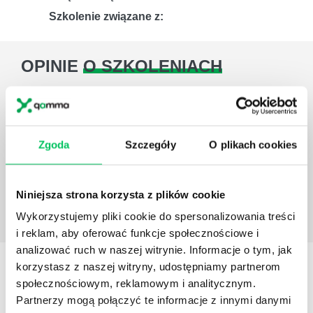
Szkolenie związane z:
OPINIE
O SZKOLENIACH
Pracownicy uczestniczący w szkoleniu w
zdecydowanym stopniu rozwinęli swoje umiejętności
w zakresie objętym szkoleniem. Szkolenie
zmotywowało bowiem pracowników do przygotowania
Zgoda
Szczegóły
O plikach cookies
długoterminowych planów rozwojowych, które wraz z
planem rozwojowym o charakterze „on-the-job”
pozwoliło na objęcie przez nich wyższych stanowisk,
Niniejsza strona korzysta z plików cookie
w tym menedżerskich.
Wykorzystujemy pliki cookie do spersonalizowania treści
Łukasz Stępień
Dyrektor Rozwoju Organizacji w
i reklam, aby oferować funkcje społecznościowe i
BRE Bank
analizować ruch w naszej witrynie. Informacje o tym, jak
Dowiedz się więcej
korzystasz z naszej witryny, udostępniamy partnerom
KONSULTANT
SZKOLENIA
społecznościowym, reklamowym i analitycznym.
Partnerzy mogą połączyć te informacje z innymi danymi
ZOSTAW WIADOMOŚĆ KOSULTANTOWI