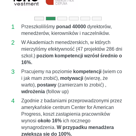
1
Przeszkoliliśmy
ponad 40000
dyrektorów,
menedżerów, kierowników i naczelników.
2
W Akademiach menedżerskich, w których
mierzyliśmy efektywność (47 projektów 286 dni
szkol.)
poziom kompetencji wzrósł średnio o
16%.
3
Pracujemy na poziomie
kompetencji
(wiem co
i jak mam zrobić),
motywacji
(wierzę, że
warto),
postawy
(zamierzam to zrobić) ,
wdrożenia
(follow up)
4
Zgodnie z badaniami przeprowadzonymi przez
amerykańskie centrum Center for American
Progress, koszt zastąpienia pracowników
wynosi
około 16%
ich rocznego
wynagrodzenia.
W przypadku menadżera
zwiększa się do 100%.