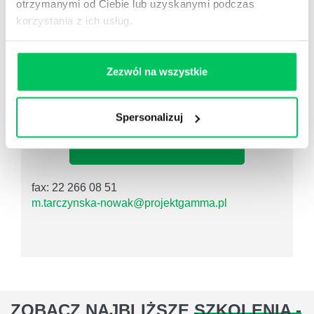
otrzymanymi od Ciebie lub uzyskanymi podczas
PRZYPOMNIJ MI O SZKOLENIU
korzystania z ich usług.
Zezwól na wszystkie
Monika Tarczyńska-Nowak
Specjalista ds. szkoleń
Spersonalizuj
tel.: 505 273 500
fax: 22 266 08 51
m.tarczynska-nowak@projektgamma.pl
ZOBACZ NAJBLIŻSZE
SZKOLENIA -