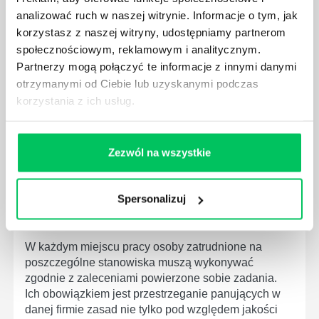
analizować ruch w naszej witrynie. Informacje o tym, jak
W związku z ogromnym rozwojem dzisiejszego
korzystasz z naszej witryny, udostępniamy partnerom
społeczeństwa wprowadzane jest coraz więcej reguł,
społecznościowym, reklamowym i analitycznym.
które mają za zadanie poprawić poszczególne
Partnerzy mogą połączyć te informacje z innymi danymi
dziedziny gospodarki. Dzięki nim wszystkie firmy
będą zobowiązane przestrzegać zasad, których
otrzymanymi od Ciebie lub uzyskanymi podczas
wprowadzenie dąży do ujednolicenia jakości
korzystania z ich usług.
produktów, które trafiają do klientów.
Zezwól na wszystkie
Spersonalizuj
CZYM ZAJMUJE SIĘ AUDYTOR WEWNĘTRZNY
LABORATORIUM?
W każdym miejscu pracy osoby zatrudnione na
poszczególne stanowiska muszą wykonywać
zgodnie z zaleceniami powierzone sobie zadania.
Ich obowiązkiem jest przestrzeganie panujących w
danej firmie zasad nie tylko pod względem jakości