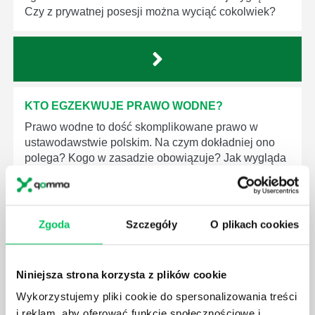
Czy z prywatnej posesji można wyciąć cokolwiek?
KTO EGZEKWUJE PRAWO WODNE?
Prawo wodne to dość skomplikowane prawo w
ustawodawstwie polskim. Na czym dokładniej ono
polega? Kogo w zasadzie obowiązuje? Jak wygląda
egzekwowanie prawa wodnego? Na te pytania
odpowiemy pokrótce poniżej.
Zgoda
Szczegóły
O plikach cookies
Niniejsza strona korzysta z plików cookie
GDZIE MOŻEMY ZAPOZNAĆ SIĘ Z
Wykorzystujemy pliki cookie do spersonalizowania treści
WYMAGANIAMI NORM JAKOŚCI WYROBÓW
i reklam, aby oferować funkcje społecznościowe i
MEDYCZNYCH?