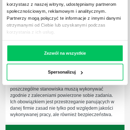
które mają za zadanie poprawić poszczególne
korzystasz z naszej witryny, udostępniamy partnerom
dziedziny gospodarki. Dzięki nim wszystkie firmy
społecznościowym, reklamowym i analitycznym.
będą zobowiązane przestrzegać zasad, których
Partnerzy mogą połączyć te informacje z innymi danymi
wprowadzenie dąży do ujednolicenia jakości
otrzymanymi od Ciebie lub uzyskanymi podczas
produktów, które trafiają do klientów.
korzystania z ich usług.
Zezwól na wszystkie
CZYM ZAJMUJE SIĘ AUDYTOR WEWNĘTRZNY
Spersonalizuj
LABORATORIUM?
W każdym miejscu pracy osoby zatrudnione na
poszczególne stanowiska muszą wykonywać
zgodnie z zaleceniami powierzone sobie zadania.
Ich obowiązkiem jest przestrzeganie panujących w
danej firmie zasad nie tylko pod względem jakości
wykonywanej pracy, ale również bezpieczeństwa.