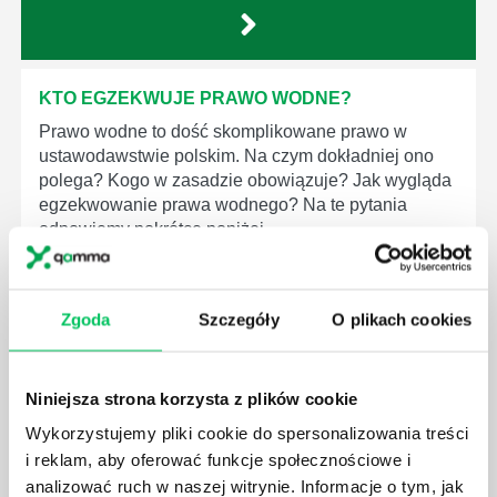
KTO EGZEKWUJE PRAWO WODNE?
Prawo wodne to dość skomplikowane prawo w
ustawodawstwie polskim. Na czym dokładniej ono
polega? Kogo w zasadzie obowiązuje? Jak wygląda
egzekwowanie prawa wodnego? Na te pytania
odpowiemy pokrótce poniżej.
Zgoda
Szczegóły
O plikach cookies
GDZIE MOŻEMY ZAPOZNAĆ SIĘ Z
Niniejsza strona korzysta z plików cookie
WYMAGANIAMI NORM JAKOŚCI WYROBÓW
MEDYCZNYCH?
Wykorzystujemy pliki cookie do spersonalizowania treści
i reklam, aby oferować funkcje społecznościowe i
W związku z ogromnym rozwojem dzisiejszego
społeczeństwa wprowadzane jest coraz więcej reguł,
analizować ruch w naszej witrynie. Informacje o tym, jak