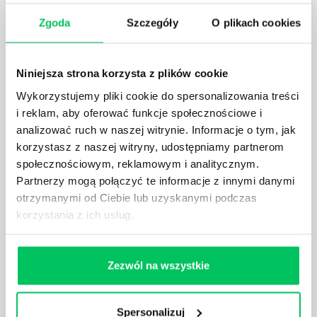
KTO EGZEKWUJE PRAWO WODNE?
Zgoda
Szczegóły
O plikach cookies
Prawo wodne to dość skomplikowane prawo w
ustawodawstwie polskim. Na czym dokładniej ono
polega? Kogo w zasadzie obowiązuje? Jak wygląda
Niniejsza strona korzysta z plików cookie
egzekwowanie prawa wodnego? Na te pytania
Wykorzystujemy pliki cookie do spersonalizowania treści
odpowiemy pokrótce poniżej.
i reklam, aby oferować funkcje społecznościowe i
analizować ruch w naszej witrynie. Informacje o tym, jak
korzystasz z naszej witryny, udostępniamy partnerom
społecznościowym, reklamowym i analitycznym.
Partnerzy mogą połączyć te informacje z innymi danymi
GDZIE MOŻEMY ZAPOZNAĆ SIĘ Z
otrzymanymi od Ciebie lub uzyskanymi podczas
WYMAGANIAMI NORM JAKOŚCI WYROBÓW
korzystania z ich usług.
MEDYCZNYCH?
W związku z ogromnym rozwojem dzisiejszego
społeczeństwa wprowadzane jest coraz więcej reguł,
Zezwól na wszystkie
które mają za zadanie poprawić poszczególne
dziedziny gospodarki. Dzięki nim wszystkie firmy
będą zobowiązane przestrzegać zasad, których
Spersonalizuj