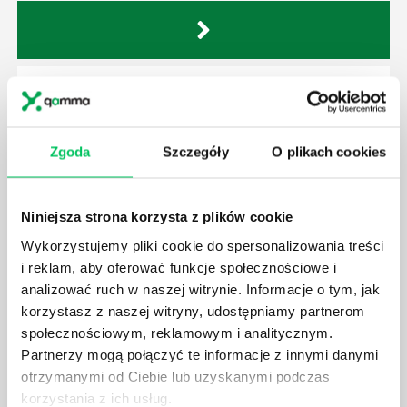
GDZIE MOŻEMY ZAPOZNAĆ SIĘ Z
WYMAGANIAMI NORM JAKOŚCI WYROBÓW
MEDYCZNYCH?
Zgoda
Szczegóły
O plikach cookies
W związku z ogromnym rozwojem dzisiejszego
społeczeństwa wprowadzane jest coraz więcej reguł,
które mają za zadanie poprawić poszczególne
Niniejsza strona korzysta z plików cookie
dziedziny gospodarki. Dzięki nim wszystkie firmy
będą zobowiązane przestrzegać zasad, których
Wykorzystujemy pliki cookie do spersonalizowania treści
wprowadzenie dąży do ujednolicenia jakości
i reklam, aby oferować funkcje społecznościowe i
produktów, które trafiają do klientów.
analizować ruch w naszej witrynie. Informacje o tym, jak
korzystasz z naszej witryny, udostępniamy partnerom
społecznościowym, reklamowym i analitycznym.
Partnerzy mogą połączyć te informacje z innymi danymi
otrzymanymi od Ciebie lub uzyskanymi podczas
korzystania z ich usług.
CZYM ZAJMUJE SIĘ AUDYTOR WEWNĘTRZNY