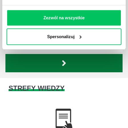
LABORATORIUM?
W każdym miejscu pracy osoby zatrudnione na
Zezwól na wszystkie
poszczególne stanowiska muszą wykonywać
zgodnie z zaleceniami powierzone sobie zadania.
Ich obowiązkiem jest przestrzeganie panujących w
Spersonalizuj
danej firmie zasad nie tylko pod względem jakości
wykonywanej pracy, ale również bezpieczeństwa.
STREFY WIEDZY