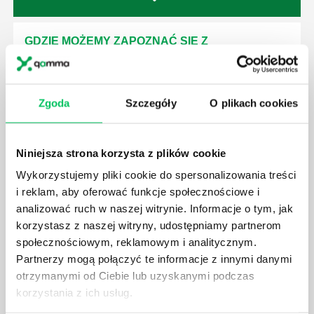
GDZIE MOŻEMY ZAPOZNAĆ SIĘ Z
WYMAGANIAMI NORM JAKOŚCI WYROBÓW
MEDYCZNYCH?
W związku z ogromnym rozwojem dzisiejszego
Zgoda
Szczegóły
O plikach cookies
społeczeństwa wprowadzane jest coraz więcej reguł,
które mają za zadanie poprawić poszczególne
dziedziny gospodarki. Dzięki nim wszystkie firmy
Niniejsza strona korzysta z plików cookie
będą zobowiązane przestrzegać zasad, których
wprowadzenie dąży do ujednolicenia jakości
Wykorzystujemy pliki cookie do spersonalizowania treści
produktów, które trafiają do klientów.
i reklam, aby oferować funkcje społecznościowe i
analizować ruch w naszej witrynie. Informacje o tym, jak
korzystasz z naszej witryny, udostępniamy partnerom
społecznościowym, reklamowym i analitycznym.
Partnerzy mogą połączyć te informacje z innymi danymi
otrzymanymi od Ciebie lub uzyskanymi podczas
CZYM ZAJMUJE SIĘ AUDYTOR WEWNĘTRZNY
korzystania z ich usług.
LABORATORIUM?