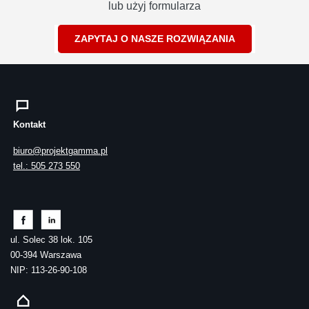
lub użyj formularza
ZAPYTAJ O NASZE ROZWIĄZANIA
Kontakt
biuro@projektgamma.pl
tel.: 505 273 550
ul. Solec 38 lok. 105
00-394 Warszawa
NIP: 113-26-90-108