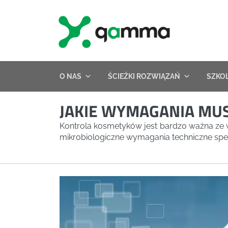
Skip
to
content
O NAS
ŚCIEŻKI ROZWIĄZAŃ
SZKO
JAKIE WYMAGANIA MU
Kontrola kosmetyków jest bardzo ważna ze w
mikrobiologiczne wymagania techniczne spe