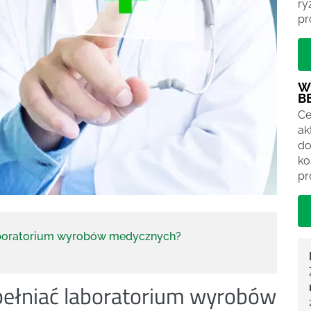
ry
pr
W
B
Ce
ak
do
ko
pr
aboratorium wyrobów medycznych?
pełniać laboratorium wyrobów