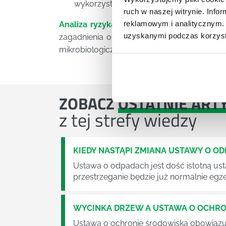
wykorzystania rąk.
ruch w naszej witrynie. Inf
reklamowym i analitycznym. 
Analiza ryzyka szkolenie
jako jedno z wie
uzyskanymi podczas korzysta
zagadnienia odnoszące się do tego, jakie 
mikrobiologiczne.
ZOBACZ
OSTATNIE ART
z tej strefy wiedzy
KIEDY NASTĄPI ZMIANA USTAWY O O
Ustawa o odpadach jest dość istotną ust
przestrzeganie będzie już normalnie egz
WYCINKA DRZEW A USTAWA O OCHRO
Ustawa o ochronie środowiska obowiązuje