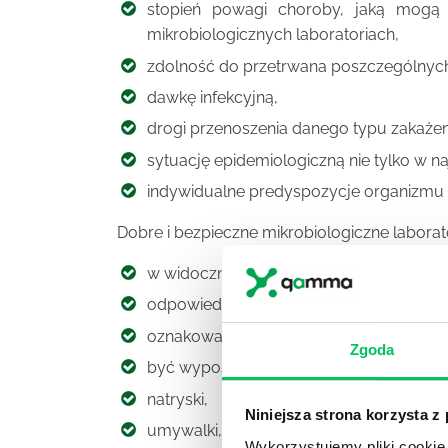
stopień powagi choroby, jaką mogą
mikrobiologicznych laboratoriach,
zdolność do przetrwana poszczególnych
dawkę infekcyjną,
drogi przenoszenia danego typu zakażen
sytuację epidemiologiczną nie tylko w naj
indywidualne predyspozycje organizmu 
Dobre i bezpieczne mikrobiologiczne labor
w widocznych miejscach oznaczony powi
odpowiednią przestrzeń pracy dla każd
oznakowanie zagrożeń zarówno chemiczny
Zgoda
być wyposażone w liczne wodoodporne 
natryski,
Niniejsza strona korzysta z
umywalki, zarówno w wersji klasycznej j
Wykorzystujemy pliki cookie 