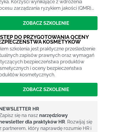
zyka. Korzyści wynikające z wdrożenia
ocesu zarządzania ryzykiem jakości (QMR).…
ZOBACZ SZKOLENIE
STĘP DO PRZYGOTOWANIA OCENY
EZPIECZEŃSTWA KOSMETYKÓW
lem szkolenia jest praktyczne prześledzenie
tualnych zapisów prawnych oraz wymagań
tyczących bezpieczeństwa produktów
smetycznych i oceny bezpieczeństwa
oduktów kosmetycznych.
ZOBACZ SZKOLENIE
NEWSLETTER HR
Zapisz się na nasz
narzędziowy
newsletter dla praktyków HR
. Rozwijaj się
z partnerem, który naprawdę rozumie HR i