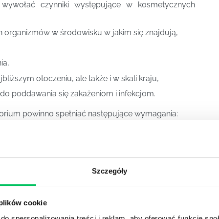
 wywołać czynniki występujące w kosmetycznych
 organizmów w środowisku w jakim się znajdują,
ia,
bliższym otoczeniu, ale także i w skali kraju,
do poddawania się zakażeniom i infekcjom.
atorium powinno spełniać następujące wymagania:
nien być stopień hermetyczności laboratorium,
ego pracownika,
ch, biologicznych jak i fizycznych,
Szczegóły
powierzchnie,
 plików cookie
ak i takiej, która uruchamiana jest bez konieczności
do spersonalizowania treści i reklam, aby oferować funkcje sp