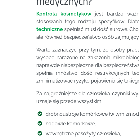
medycznych?
Kontrola kosmetyków
jest bardzo ważn
stosowania tego rodzaju specyfików. Dla
techniczne
spełniać musi dość surowe. Cho
ale również bezpieczeństwo osób zajmujący
Warto zaznaczyć przy tym, że osoby pra
wysoce narażone na zakażenia mikrobiolog
naprawdę niebezpieczne dla bezpieczeństwa
spełnia mnóstwo dość restrykcyjnych te
zminimalizować ryzyko pojawienia się takieg
Za najgroźniejsze dla człowieka czynniki w
uznaje się przede wszystkim:
drobnoustroje komórkowe (w tym zmody
hodowle komórkowe,
wewnętrzne pasożyty człowieka,