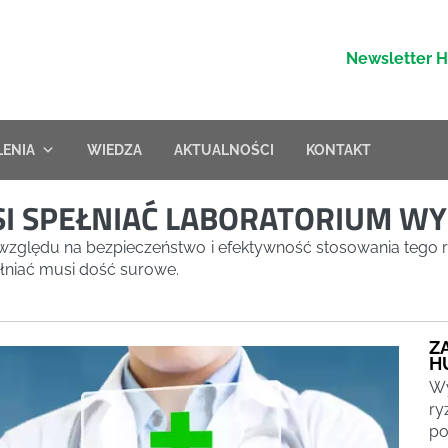
Newsletter 
LENIA
WIEDZA
AKTUALNOŚCI
KONTAKT
SI SPEŁNIAĆ LABORATORIUM 
zględu na bezpieczeństwo i efektywność stosowania tego r
łniać musi dość surowe.
Z
H
Wy
ry
po