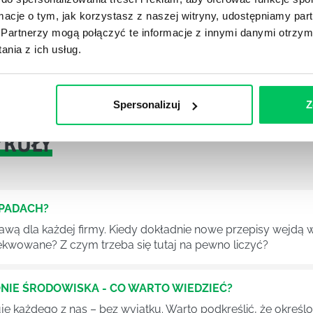
ormacje o tym, jak korzystasz z naszej witryny, udostępniamy p
Partnerzy mogą połączyć te informacje z innymi danymi otrzym
lu w bardzo ciekawy i precyzyjny sposób prezentuje
nia z ich usług.
wymagania techniczne powinno spełniać laboratorium
Spersonalizuj
Z
YKUŁY
DPADACH?
awą dla każdej firmy. Kiedy dokładnie nowe przepisy wejdą w
ekwowane? Z czym trzeba się tutaj na pewno liczyć?
NIE ŚRODOWISKA - CO WARTO WIEDZIEĆ?
 każdego z nas – bez wyjątku. Warto podkreślić, że określon