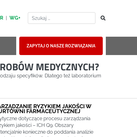
HR
|
WG+
ZAPYTAJ O NASZE ROZWIĄZANIA
WYROBÓW MEDYCZNYCH?
odzaju specyfików. Dlatego też laboratorium
ARZĄDZANIE RYZYKIEM JAKOŚCI W
URTOWNI FARMACEUTYCZNEJ
tyczne dotyczące procesu zarządzania
zykiem jakości – ICH Q9. Obszary
tencjalnie konieczne do poddania analizie