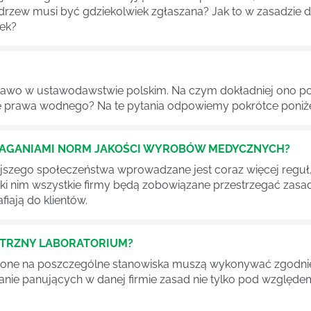
 drzew musi być gdziekolwiek zgłaszana? Jak to w zasadzie 
iek?
awo w ustawodawstwie polskim. Na czym dokładniej ono po
 prawa wodnego? Na te pytania odpowiemy pokrótce poniże
MAGANIAMI NORM JAKOŚCI WYROBÓW MEDYCZNYCH?
szego społeczeństwa wprowadzane jest coraz więcej reguł,
ęki nim wszystkie firmy będą zobowiązane przestrzegać zas
fiają do klientów.
ĘTRZNY LABORATORIUM?
one na poszczególne stanowiska muszą wykonywać zgodnie 
ganie panujących w danej firmie zasad nie tylko pod względe