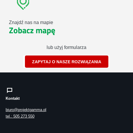
Znajdź nas na mapie
Zobacz mapę
lub użyj formularza
ZAPYTAJ O NASZE ROZWIĄZANIA
Kontakt
biuro@projektgamma.pl
tel.: 505 273 550