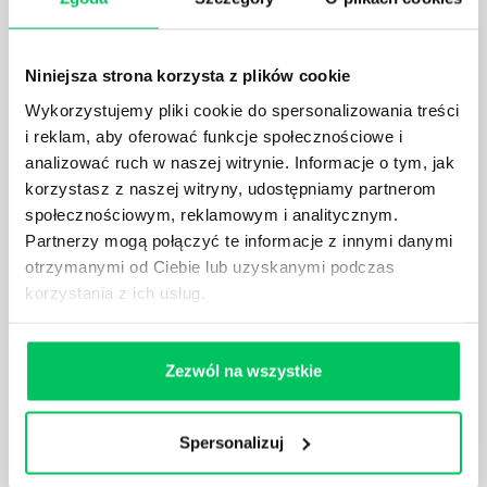
ustawodawstwie polskim. Na czym dokładniej ono
polega? Kogo w zasadzie obowiązuje? Jak wygląda
egzekwowanie prawa wodnego? Na te pytania
Niniejsza strona korzysta z plików cookie
odpowiemy pokrótce poniżej.
Wykorzystujemy pliki cookie do spersonalizowania treści
i reklam, aby oferować funkcje społecznościowe i
analizować ruch w naszej witrynie. Informacje o tym, jak
korzystasz z naszej witryny, udostępniamy partnerom
społecznościowym, reklamowym i analitycznym.
GDZIE MOŻEMY ZAPOZNAĆ SIĘ Z
Partnerzy mogą połączyć te informacje z innymi danymi
WYMAGANIAMI NORM JAKOŚCI WYROBÓW
otrzymanymi od Ciebie lub uzyskanymi podczas
MEDYCZNYCH?
korzystania z ich usług.
W związku z ogromnym rozwojem dzisiejszego
społeczeństwa wprowadzane jest coraz więcej reguł,
które mają za zadanie poprawić poszczególne
Zezwól na wszystkie
dziedziny gospodarki. Dzięki nim wszystkie firmy
będą zobowiązane przestrzegać zasad, których
wprowadzenie dąży do ujednolicenia jakości
Spersonalizuj
produktów, które trafiają do klientów.