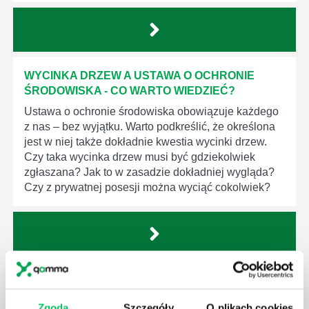
WYCINKA DRZEW A USTAWA O OCHRONIE
ŚRODOWISKA - CO WARTO WIEDZIEĆ?
Ustawa o ochronie środowiska obowiązuje każdego
z nas – bez wyjątku. Warto podkreślić, że określona
jest w niej także dokładnie kwestia wycinki drzew.
Czy taka wycinka drzew musi być gdziekolwiek
zgłaszana? Jak to w zasadzie dokładniej wygląda?
Czy z prywatnej posesji można wyciąć cokolwiek?
KTO EGZEKWUJE PRAWO WODNE?
Prawo wodne to dość skomplikowane prawo w
Zgoda
Szczegóły
O plikach cookies