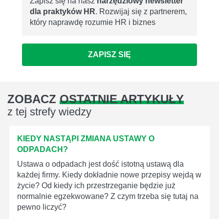
Zapisz się na nasz
narzędziowy newsletter
dla praktyków HR
. Rozwijaj się z partnerem,
który naprawdę rozumie HR i biznes
ZAPISZ SIĘ
ZOBACZ
OSTATNIE ARTYKUŁY
z tej strefy wiedzy
KIEDY NASTĄPI ZMIANA USTAWY O
ODPADACH?
Ustawa o odpadach jest dość istotną ustawą dla
każdej firmy. Kiedy dokładnie nowe przepisy wejdą w
życie? Od kiedy ich przestrzeganie będzie już
normalnie egzekwowane? Z czym trzeba się tutaj na
pewno liczyć?