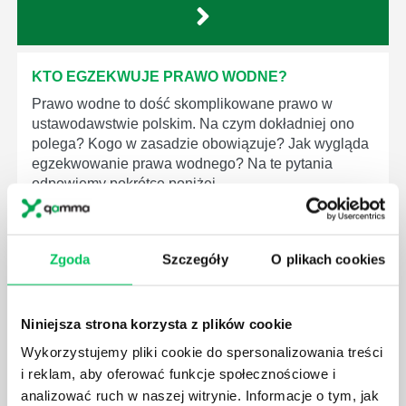
KTO EGZEKWUJE PRAWO WODNE?
Prawo wodne to dość skomplikowane prawo w
ustawodawstwie polskim. Na czym dokładniej ono
polega? Kogo w zasadzie obowiązuje? Jak wygląda
egzekwowanie prawa wodnego? Na te pytania
odpowiemy pokrótce poniżej.
Zgoda
Szczegóły
O plikach cookies
GDZIE MOŻEMY ZAPOZNAĆ SIĘ Z
Niniejsza strona korzysta z plików cookie
WYMAGANIAMI NORM JAKOŚCI WYROBÓW
MEDYCZNYCH?
Wykorzystujemy pliki cookie do spersonalizowania treści
W związku z ogromnym rozwojem dzisiejszego
i reklam, aby oferować funkcje społecznościowe i
społeczeństwa wprowadzane jest coraz więcej reguł,
analizować ruch w naszej witrynie. Informacje o tym, jak