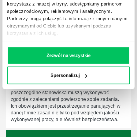
które mają za zadanie poprawić poszczególne
korzystasz z naszej witryny, udostępniamy partnerom
dziedziny gospodarki. Dzięki nim wszystkie firmy
społecznościowym, reklamowym i analitycznym.
będą zobowiązane przestrzegać zasad, których
Partnerzy mogą połączyć te informacje z innymi danymi
wprowadzenie dąży do ujednolicenia jakości
otrzymanymi od Ciebie lub uzyskanymi podczas
produktów, które trafiają do klientów.
korzystania z ich usług.
Zezwól na wszystkie
CZYM ZAJMUJE SIĘ AUDYTOR WEWNĘTRZNY
Spersonalizuj
LABORATORIUM?
W każdym miejscu pracy osoby zatrudnione na
poszczególne stanowiska muszą wykonywać
zgodnie z zaleceniami powierzone sobie zadania.
Ich obowiązkiem jest przestrzeganie panujących w
danej firmie zasad nie tylko pod względem jakości
wykonywanej pracy, ale również bezpieczeństwa.