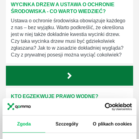
WYCINKA DRZEW A USTAWA O OCHRONIE
ŚRODOWISKA - CO WARTO WIEDZIEĆ?
Ustawa o ochronie środowiska obowiązuje każdego
z nas – bez wyjątku. Warto podkreślić, że określona
jest w niej także dokładnie kwestia wycinki drzew.
Czy taka wycinka drzew musi być gdziekolwiek
zgłaszana? Jak to w zasadzie dokładniej wygląda?
Czy z prywatnej posesji można wyciąć cokolwiek?
KTO EGZEKWUJE PRAWO WODNE?
Prawo wodne to dość skomplikowane prawo w
ustawodawstwie polskim. Na czym dokładniej ono
polega? Kogo w zasadzie obowiązuje? Jak wygląda
Zgoda
Szczegóły
O plikach cookies
egzekwowanie prawa wodnego? Na te pytania
odpowiemy pokrótce poniżej.