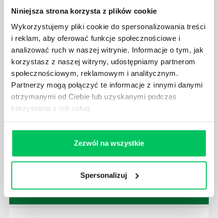
Niniejsza strona korzysta z plików cookie
Wykorzystujemy pliki cookie do spersonalizowania treści
i reklam, aby oferować funkcje społecznościowe i
analizować ruch w naszej witrynie. Informacje o tym, jak
GDZIE MOŻEMY ZAPOZNAĆ SIĘ Z
korzystasz z naszej witryny, udostępniamy partnerom
WYMAGANIAMI NORM JAKOŚCI WYROBÓW
społecznościowym, reklamowym i analitycznym.
MEDYCZNYCH?
Partnerzy mogą połączyć te informacje z innymi danymi
W związku z ogromnym rozwojem dzisiejszego
otrzymanymi od Ciebie lub uzyskanymi podczas
społeczeństwa wprowadzane jest coraz więcej reguł,
korzystania z ich usług.
które mają za zadanie poprawić poszczególne
dziedziny gospodarki. Dzięki nim wszystkie firmy
będą zobowiązane przestrzegać zasad, których
Zezwól na wszystkie
wprowadzenie dąży do ujednolicenia jakości
produktów, które trafiają do klientów.
Spersonalizuj