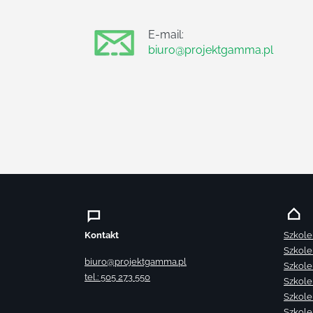
E-mail:
biuro@projektgamma.pl
Kontakt
Szkole
Szkole
biuro@projektgamma.pl
Szkole
tel.: 505 273 550
Szkole
Szkole
Szkole