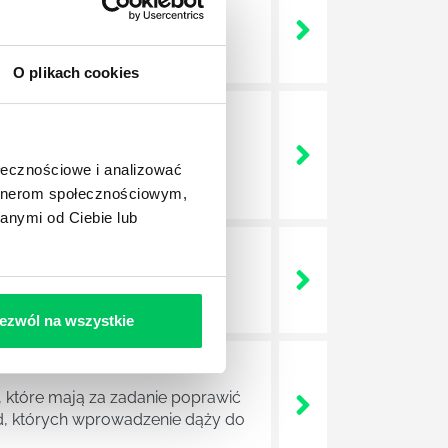
 życie? Od kiedy ich
O plikach cookies
a jest w niej także dokładnie
dokładniej wygląda? Czy z
ołecznościowe i analizować
artnerom społecznościowym,
anymi od Ciebie lub
lega? Kogo w zasadzie
j.
ezwól na wszystkie
 które mają za zadanie poprawić
ad, których wprowadzenie dąży do