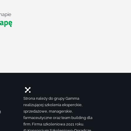
mapie
apę
Strona należy do grupy Gamma
realizującej szkolenia eksperckie,
ą
sprzedażowe, managerskie,
farmaceutyczne oraz team building dla
firm. Firma szkoleniowa 2021 roku.
© Konsorcjum Szkoleniowo-Doradcze