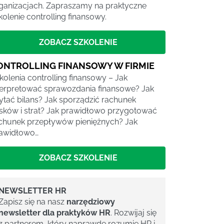
ganizacjach. Zapraszamy na praktyczne
kolenie controlling finansowy.
ZOBACZ SZKOLENIE
ONTROLLING FINANSOWY W FIRMIE
kolenia controlling finansowy – Jak
terpretować sprawozdania finansowe? Jak
ytać bilans? Jak sporządzić rachunek
sków i strat? Jak prawidłowo przygotować
chunek przepływów pieniężnych? Jak
awidłowo…
ZOBACZ SZKOLENIE
NEWSLETTER HR
Zapisz się na nasz
narzędziowy
newsletter dla praktyków HR
. Rozwijaj się
z partnerem, który naprawdę rozumie HR i