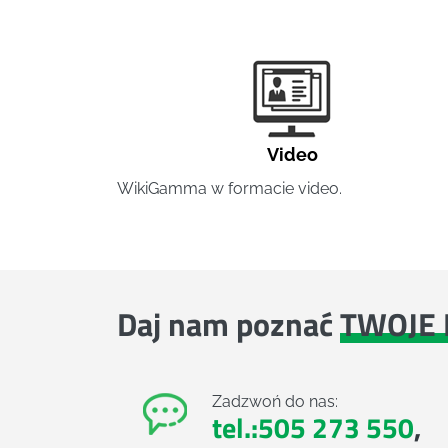
Video
WikiGamma w formacie video.
Daj nam poznać
TWOJE 
Zadzwoń do nas:
tel.:505 273 550
,