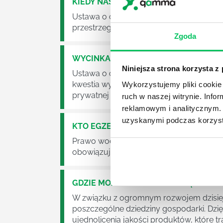
KIEDY NASTĄPI ZMIANA USTAWY O O
Ustawa o odpadach jest dość istotną ust
przestrzeganie będzie już normalnie egz
Zgoda
WYCINKA DRZEW A USTAWA O OCHRO
Niniejsza strona korzysta z
Ustawa o ochronie środowiska obowiązuje
kwestia wycinki drzew. Czy taka wycinka
Wykorzystujemy pliki cookie 
prywatnej posesji można wyciąć cokolw
ruch w naszej witrynie. Inf
reklamowym i analitycznym. 
uzyskanymi podczas korzysta
KTO EGZEKWUJE PRAWO WODNE?
Prawo wodne to dość skomplikowane pr
obowiązuje? Jak wygląda egzekwowanie
GDZIE MOŻEMY ZAPOZNAĆ SIĘ Z WY
W związku z ogromnym rozwojem dzisiej
poszczególne dziedziny gospodarki. Dzi
ujednolicenia jakości produktów, które tra