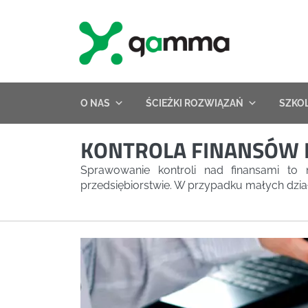
Skip
to
content
O NAS
ŚCIEŻKI ROZWIĄZAŃ
SZKO
KONTROLA FINANSÓW 
Sprawowanie kontroli nad finansami to
przedsiębiorstwie. W przypadku małych dzia