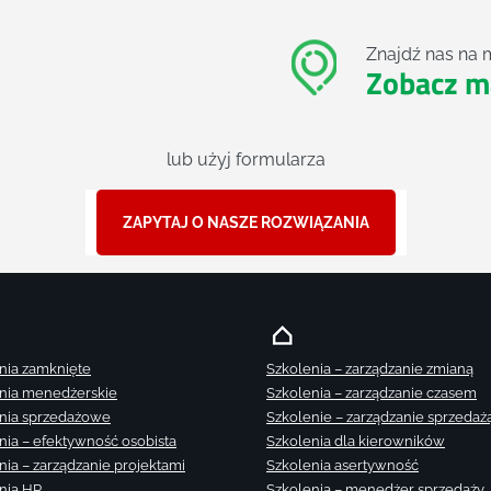
Znajdź nas na 
Zobacz m
lub użyj formularza
ZAPYTAJ O NASZE ROZWIĄZANIA
nia zamknięte
Szkolenia – zarządzanie zmianą
nia menedżerskie
Szkolenia – zarządzanie czasem
nia sprzedażowe
Szkolenie – zarządzanie sprzedaż
nia – efektywność osobista
Szkolenia dla kierowników
nia – zarządzanie projektami
Szkolenia asertywność
nia HR
Szkolenia – menedżer sprzedaży