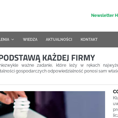
Newsletter 
LENIA
WIEDZA
AKTUALNOŚCI
KONTAKT
PODSTAWĄ KAŻDEJ FIRMY
 niezwykle ważne zadanie, które leży w rękach najw
łalności gospodarczych odpowiedzialność ponosi sam właści
C
Kl
uw
pr
li