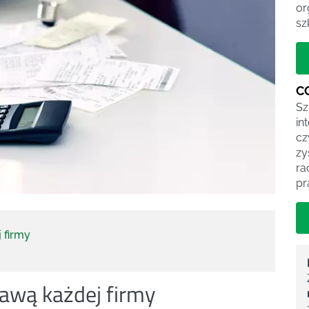
or
sz
C
Sz
in
cz
zy
ra
pr
 firmy
awą każdej firmy