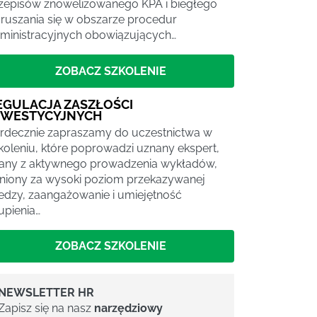
zepisów znowelizowanego KPA i biegłego
ruszania się w obszarze procedur
ministracyjnych obowiązujących…
ZOBACZ SZKOLENIE
EGULACJA ZASZŁOŚCI
NWESTYCYJNYCH
rdecznie zapraszamy do uczestnictwa w
koleniu, które poprowadzi uznany ekspert,
any z aktywnego prowadzenia wykładów,
niony za wysoki poziom przekazywanej
edzy, zaangażowanie i umiejętność
upienia…
ZOBACZ SZKOLENIE
NEWSLETTER HR
Zapisz się na nasz
narzędziowy