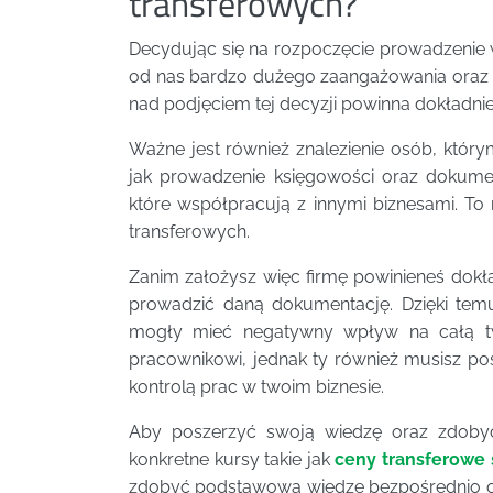
transferowych?
Decydując się na rozpoczęcie prowadzenie 
od nas bardzo dużego zaangażowania oraz w
nad podjęciem tej decyzji powinna dokładni
Ważne jest również znalezienie osób, któ
jak prowadzenie księgowości oraz dokumen
które współpracują z innymi biznesami. T
transferowych.
Zanim założysz więc firmę powinieneś dokł
prowadzić daną dokumentację. Dzięki tem
mogły mieć negatywny wpływ na całą two
pracownikowi, jednak ty również musisz po
kontrolą prac w twoim biznesie.
Aby poszerzyć swoją wiedzę oraz zdobyć
konkretne kursy takie jak
ceny transferowe
zdobyć podstawową wiedzę bezpośrednio od 