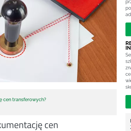
pr
po
ad
R
I
Se
sz
zn
ce
wi
sk
ę cen transferowych?
kumentację cen