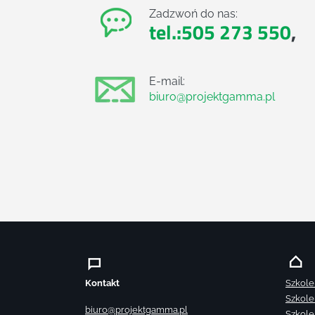
Zadzwoń do nas:
tel.:505 273 550
,
E-mail:
biuro@projektgamma.pl
Kontakt
Szkole
Szkole
biuro@projektgamma.pl
Szkole