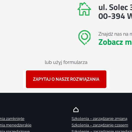
ul. Solec
00-394 
Znajdź nas na 
Zobacz m
lub użyj formularza
ZAPYTAJ O NASZE ROZWIĄZANIA
nia zamknięte
Szkolenia – zarządzanie zmianą
nia menedżerskie
Szkolenia – zarządzanie czasem
nia sprzedażowe
Szkolenie – zarządzanie sprzedaż