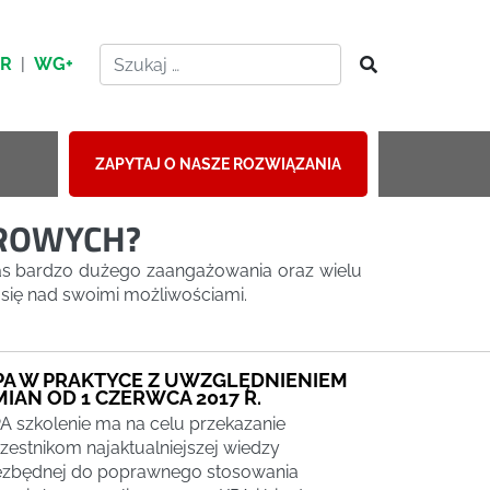
HR
|
WG+
ZAPYTAJ O NASZE ROZWIĄZANIA
EROWYCH?
as bardzo dużego zaangażowania oraz wielu
 się nad swoimi możliwościami.
PA W PRAKTYCE Z UWZGLĘDNIENIEM
MIAN OD 1 CZERWCA 2017 R.
A szkolenie ma na celu przekazanie
zestnikom najaktualniejszej wiedzy
ezbędnej do poprawnego stosowania