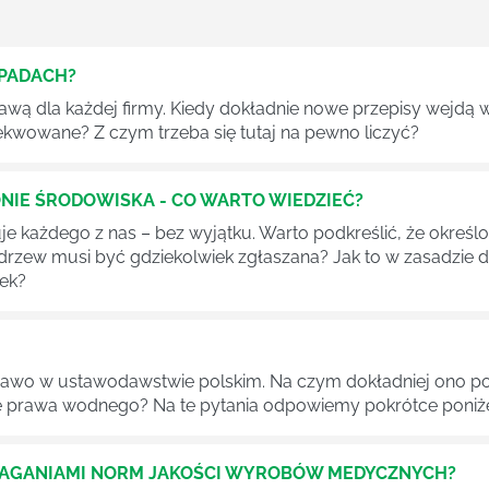
DPADACH?
awą dla każdej firmy. Kiedy dokładnie nowe przepisy wejdą w
ekwowane? Z czym trzeba się tutaj na pewno liczyć?
NIE ŚRODOWISKA - CO WARTO WIEDZIEĆ?
 każdego z nas – bez wyjątku. Warto podkreślić, że określon
 drzew musi być gdziekolwiek zgłaszana? Jak to w zasadzie 
iek?
awo w ustawodawstwie polskim. Na czym dokładniej ono po
 prawa wodnego? Na te pytania odpowiemy pokrótce poniże
MAGANIAMI NORM JAKOŚCI WYROBÓW MEDYCZNYCH?