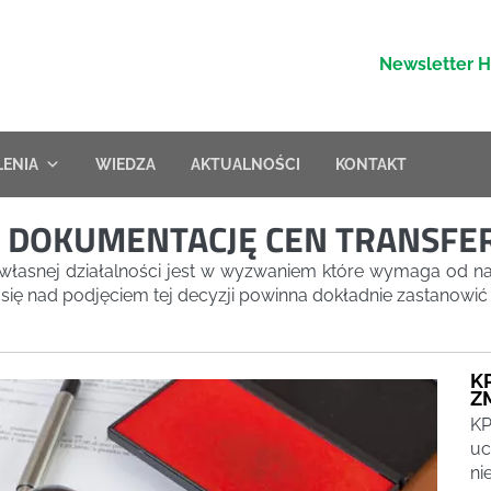
Newsletter 
LENIA
WIEDZA
AKTUALNOŚCI
KONTAKT
Ć DOKUMENTACJĘ CEN TRANSF
 własnej działalności jest w wyzwaniem które wymaga od n
się nad podjęciem tej decyzji powinna dokładnie zastanowić
K
Z
KP
uc
ni