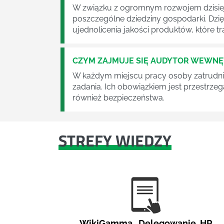
W związku z ogromnym rozwojem dzisiej
poszczególne dziedziny gospodarki. Dzi
ujednolicenia jakości produktów, które tra
CZYM ZAJMUJE SIĘ AUDYTOR WEWN
W każdym miejscu pracy osoby zatrudni
zadania. Ich obowiązkiem jest przestrze
również bezpieczeństwa.
STREFY WIEDZY
WikiGamma
,
Delegowanie
,
HR