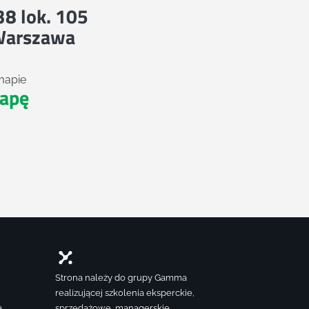
 38 lok. 105
Warszawa
mapie
apę
Strona należy do grupy Gamma
realizującej szkolenia eksperckie,
ą
sprzedażowe, managerskie,