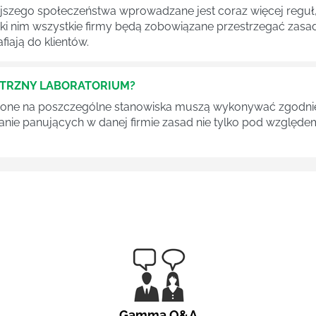
szego społeczeństwa wprowadzane jest coraz więcej reguł,
ęki nim wszystkie firmy będą zobowiązane przestrzegać zas
fiają do klientów.
ĘTRZNY LABORATORIUM?
one na poszczególne stanowiska muszą wykonywać zgodnie 
ganie panujących w danej firmie zasad nie tylko pod względe
Gamma Q&A