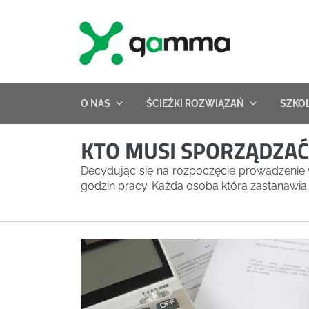
Skip
to
content
O NAS
ŚCIEŻKI ROZWIĄZAŃ
SZKO
KTO MUSI SPORZĄDZA
Decydując się na rozpoczęcie prowadzenie
godzin pracy. Każda osoba która zastanawia 