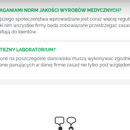
MAGANIAMI NORM JAKOŚCI WYROBÓW MEDYCZNYCH?
szego społeczeństwa wprowadzane jest coraz więcej reguł,
ęki nim wszystkie firmy będą zobowiązane przestrzegać zas
fiają do klientów.
ĘTRZNY LABORATORIUM?
one na poszczególne stanowiska muszą wykonywać zgodnie 
ganie panujących w danej firmie zasad nie tylko pod względe