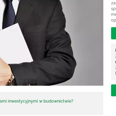
za
sp
me
op
tami inwestycyjnymi w budownictwie?