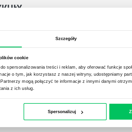
YKUŁY
DPADACH?
Szczegóły
awą dla każdej firmy. Kiedy dokładnie nowe przepisy wejdą w
ekwowane? Z czym trzeba się tutaj na pewno liczyć?
 plików cookie
do spersonalizowania treści i reklam, aby oferować funkcje sp
NIE ŚRODOWISKA - CO WARTO WIEDZIEĆ?
ormacje o tym, jak korzystasz z naszej witryny, udostępniamy p
 każdego z nas – bez wyjątku. Warto podkreślić, że określon
Partnerzy mogą połączyć te informacje z innymi danymi otrzym
 drzew musi być gdziekolwiek zgłaszana? Jak to w zasadzie 
nia z ich usług.
iek?
Spersonalizuj
Z
awo w ustawodawstwie polskim. Na czym dokładniej ono po
 prawa wodnego? Na te pytania odpowiemy pokrótce poniże