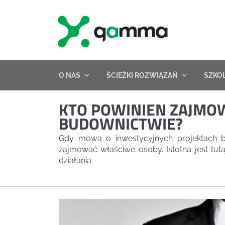
Skip
to
content
O NAS
ŚCIEŻKI ROZWIĄZAŃ
SZKO
KTO POWINIEN ZAJMOW
BUDOWNICTWIE?
Gdy mowa o inwestycyjnych projektach b
zajmować właściwe osoby. Istotna jest tut
działania.