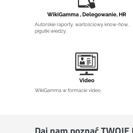
WikiGamma
,
Delegowanie
,
HR
Autorskie raporty, wartościowy know-how,
pigułki wiedzy.
Video
WikiGamma w formacie video.
Daj nam poznać
TWOJE 