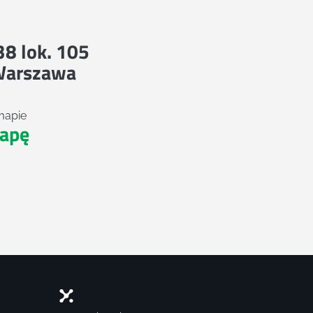
 38 lok. 105
Warszawa
mapie
apę