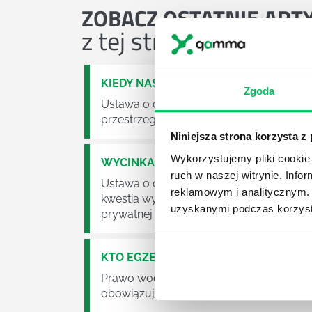
ZOBACZ
OSTATNIE ART
z tej strefy wiedzy
KIEDY NASTĄPI ZMIANA USTAWY O O
Zgoda
Ustawa o odpadach jest dość istotną ust
przestrzeganie będzie już normalnie egz
Niniejsza strona korzysta z
Wykorzystujemy pliki cookie 
WYCINKA DRZEW A USTAWA O OCHRO
ruch w naszej witrynie. Inf
Ustawa o ochronie środowiska obowiązuje
reklamowym i analitycznym. 
kwestia wycinki drzew. Czy taka wycinka
uzyskanymi podczas korzysta
prywatnej posesji można wyciąć cokolw
KTO EGZEKWUJE PRAWO WODNE?
Prawo wodne to dość skomplikowane pr
obowiązuje? Jak wygląda egzekwowanie