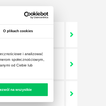
O plikach cookies
 życie? Od kiedy ich
ołecznościowe i analizować
artnerom społecznościowym,
a jest w niej także dokładnie
anymi od Ciebie lub
dokładniej wygląda? Czy z
ezwól na wszystkie
lega? Kogo w zasadzie
j.