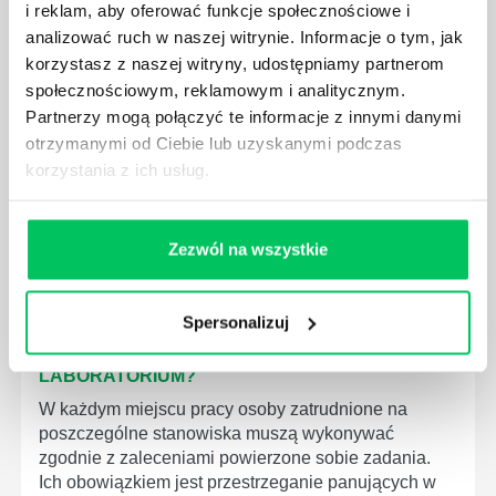
i reklam, aby oferować funkcje społecznościowe i
MEDYCZNYCH?
analizować ruch w naszej witrynie. Informacje o tym, jak
W związku z ogromnym rozwojem dzisiejszego
korzystasz z naszej witryny, udostępniamy partnerom
społeczeństwa wprowadzane jest coraz więcej reguł,
społecznościowym, reklamowym i analitycznym.
które mają za zadanie poprawić poszczególne
Partnerzy mogą połączyć te informacje z innymi danymi
dziedziny gospodarki. Dzięki nim wszystkie firmy
otrzymanymi od Ciebie lub uzyskanymi podczas
będą zobowiązane przestrzegać zasad, których
korzystania z ich usług.
wprowadzenie dąży do ujednolicenia jakości
produktów, które trafiają do klientów.
Zezwól na wszystkie
Spersonalizuj
CZYM ZAJMUJE SIĘ AUDYTOR WEWNĘTRZNY
LABORATORIUM?
W każdym miejscu pracy osoby zatrudnione na
poszczególne stanowiska muszą wykonywać
zgodnie z zaleceniami powierzone sobie zadania.
Ich obowiązkiem jest przestrzeganie panujących w