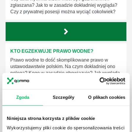
zgłaszana? Jak to w zasadzie dokładniej wygląda?
Czy z prywatnej posesji można wyciąć cokolwiek?
KTO EGZEKWUJE PRAWO WODNE?
Prawo wodne to dość skomplikowane prawo w
ustawodawstwie polskim. Na czym dokładniej ono
polega? Kogo w zasadzie obowiązuje? Jak wygląda
egzekwowanie prawa wodnego? Na te pytania
odpowiemy pokrótce poniżej.
Zgoda
Szczegóły
O plikach cookies
Niniejsza strona korzysta z plików cookie
GDZIE MOŻEMY ZAPOZNAĆ SIĘ Z
Wykorzystujemy pliki cookie do spersonalizowania treści
WYMAGANIAMI NORM JAKOŚCI WYROBÓW